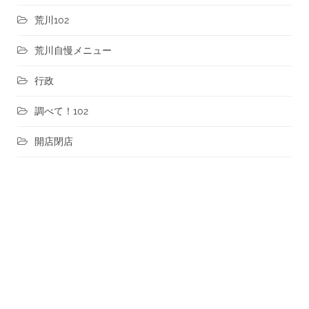
荒川102
荒川自慢メニュー
行政
調べて！102
開店閉店