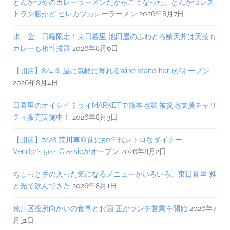
とんかつやのカレーラーメンだからこうなった。とんかつレス
トラン勝かど ヒレカツカレーラーメン
2026年8月7日
水、金、日曜限定！東日暮里 池田屋のふわとろ鯖天丼は天茶も
カレーも相性抜群
2026年8月6日
【開店】8/4 町屋に気軽に寄れるwine stand haruがオープン
2026年8月4日
日暮里のオイシイミライMARKETで熊本地震 被災地支援チャリ
ティ販売実施中！
2026年8月3日
【開店】7/28 荒川車庫前に50年代レトロなダイナー、
Vendor’s 50’s Classicがオープン
2026年8月2日
ちょっと手の入った気になるメニューがいろいろ。東日暮里 雅
と光で飲んできた
2026年8月1日
荒川区役所向かいの食事とお酒 正がランチ営業を開始
2026年7
月31日