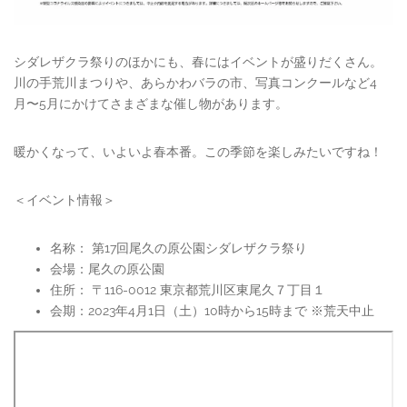
シダレザクラ祭りのほかにも、春にはイベントが盛りだくさん。
川の手荒川まつりや、あらかわバラの市、写真コンクールなど4
月〜5月にかけてさまざまな催し物があります。
暖かくなって、いよいよ春本番。この季節を楽しみたいですね！
＜イベント情報＞
名称： 第17回尾久の原公園シダレザクラ祭り
会場：尾久の原公園
住所： 〒116-0012 東京都荒川区東尾久７丁目１
会期：2023年4月1日（土）10時から15時まで ※荒天中止