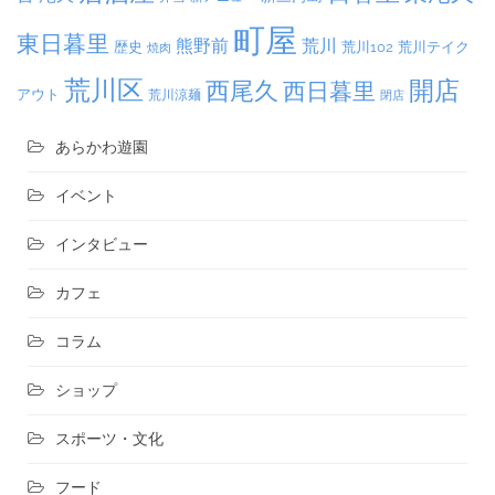
町屋
東日暮里
熊野前
荒川
荒川102
荒川テイク
歴史
焼肉
荒川区
開店
西尾久
西日暮里
アウト
荒川涼麺
閉店
あらかわ遊園
イベント
インタビュー
カフェ
コラム
ショップ
スポーツ・文化
フード