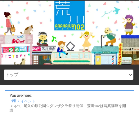
Skip
to
content
You are here:
イベント
4/1、尾久の原公園シダレザクラ祭り開催！荒川102は写真講座を開
Home
講