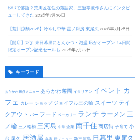
BARで落語？荒川区在住の落語家、三遊亭兼作さんにインタビ
ューしてきた
2026年7月30日
【荒川涼麵2026】冷やし中華 星ノ厨房 東尾久
2026年7月28日
【開店】7/31 東日暮里にとんかつ・泡盛 凪がオープン！4日間
限定オープン記念セールも
2026年7月27日
キーワード
イベント
カ
あらかわ遊園
イタリアン
あらかわ満点メニュー
フェ
テイ
スイーツ
ジョイフル三の輪
カレー
ショップ
ランチ
ラーメン
クアウト
三
フード
バー
ベーカリー
南千住
三河島
ノ輪
商店街
小
子育て
三ノ輪橋
企業
中華
居酒屋
日暮里
東尾久
台
尾久
新三河島
弁当
新メニュー