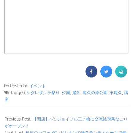
Posted in
イベント
Tagged
シダレザクラ祭り
,
公園
,
尾久
,
尾久の原公園
,
東尾久
,
講
座
Previous Post:
【開店】4/1 ジョイフル三ノ輪に交流純喫茶なごり
がオープン！
Next Post:
町屋のカフェ ダンドリオンで洋食ランチとケーキで優