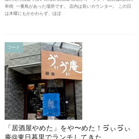
串焼 一番鳥があった場所です。 店内は長いカウンター。 この日
は木曜にもかかわらず、ほぼ
フード
「居酒屋やめた」をや〜めた！ゔぃゔぃ
庵@東日暮里でランチしてきた