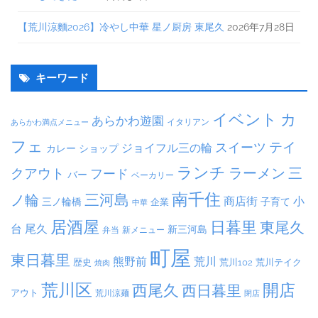
【荒川涼麵2026】冷やし中華 星ノ厨房 東尾久
2026年7月28日
キーワード
イベント
カ
あらかわ遊園
イタリアン
あらかわ満点メニュー
フェ
テイ
スイーツ
ジョイフル三の輪
カレー
ショップ
ランチ
ラーメン
クアウト
三
フード
バー
ベーカリー
南千住
三河島
ノ輪
商店街
小
子育て
三ノ輪橋
企業
中華
居酒屋
日暮里
東尾久
台
尾久
新三河島
弁当
新メニュー
町屋
東日暮里
熊野前
荒川
荒川102
荒川テイク
歴史
焼肉
荒川区
開店
西尾久
西日暮里
アウト
荒川涼麺
閉店