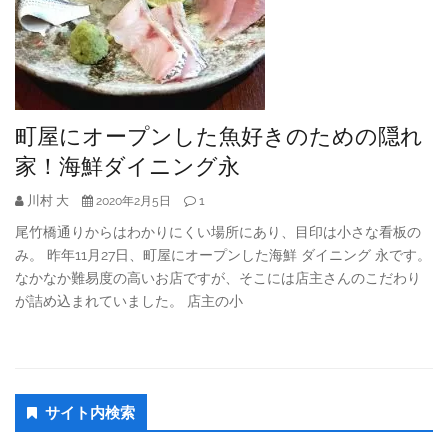
町屋にオープンした魚好きのための隠れ
家！海鮮ダイニング永
川村 大
1
2020年2月5日
尾竹橋通りからはわかりにくい場所にあり、目印は小さな看板の
み。 昨年11月27日、町屋にオープンした海鮮 ダイニング 永です。
なかなか難易度の高いお店ですが、そこには店主さんのこだわり
が詰め込まれていました。 店主の小
Secondary
サイト内検索
Sidebar