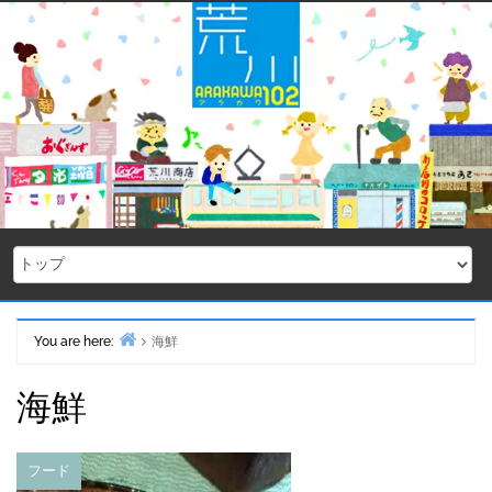
Skip
to
content
You are here:
海鮮
Home
海鮮
フード