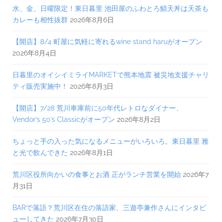
水、金、日曜限定！東日暮里 池田屋のふわとろ鯖天丼は天茶も
カレーも相性抜群
2026年8月6日
【開店】8/4 町屋に気軽に寄れるwine stand haruがオープン
2026年8月4日
日暮里のオイシイミライMARKETで熊本地震 被災地支援チャリ
ティ販売実施中！
2026年8月3日
【開店】7/28 荒川車庫前に50年代レトロなダイナー、
Vendor’s 50’s Classicがオープン
2026年8月2日
ちょっと手の入った気になるメニューがいろいろ。東日暮里 雅
と光で飲んできた
2026年8月1日
荒川区役所向かいの食事とお酒 正がランチ営業を開始
2026年7
月31日
BARで落語？荒川区在住の落語家、三遊亭兼作さんにインタビ
ューしてきた
2026年7月30日