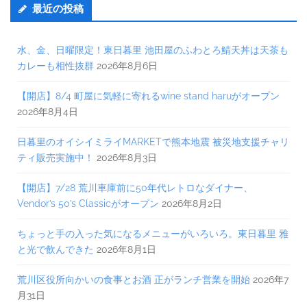
最近の投稿
水、金、日曜限定！東日暮里 池田屋のふわとろ鯖天丼は天茶も
カレーも相性抜群
2026年8月6日
【開店】8/4 町屋に気軽に寄れるwine stand haruがオープン
2026年8月4日
日暮里のオイシイミライMARKETで熊本地震 被災地支援チャリ
ティ販売実施中！
2026年8月3日
【開店】7/28 荒川車庫前に50年代レトロなダイナー、
Vendor’s 50’s Classicがオープン
2026年8月2日
ちょっと手の入った気になるメニューがいろいろ。東日暮里 雅
と光で飲んできた
2026年8月1日
荒川区役所向かいの食事とお酒 正がランチ営業を開始
2026年7
月31日