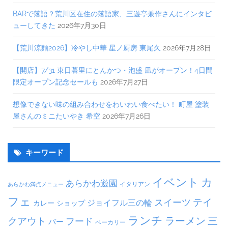
BARで落語？荒川区在住の落語家、三遊亭兼作さんにインタビ
ューしてきた
2026年7月30日
【荒川涼麵2026】冷やし中華 星ノ厨房 東尾久
2026年7月28日
【開店】7/31 東日暮里にとんかつ・泡盛 凪がオープン！4日間
限定オープン記念セールも
2026年7月27日
想像できない味の組み合わせをわいわい食べたい！ 町屋 塗装
屋さんのミニたいやき 希空
2026年7月26日
キーワード
イベント
カ
あらかわ遊園
イタリアン
あらかわ満点メニュー
フェ
テイ
スイーツ
ジョイフル三の輪
ショップ
カレー
ランチ
ラーメン
クアウト
三
フード
バー
ベーカリー