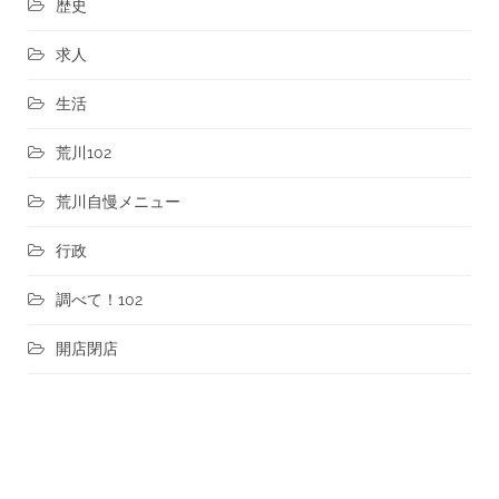
歴史
求人
生活
荒川102
荒川自慢メニュー
行政
調べて！102
開店閉店