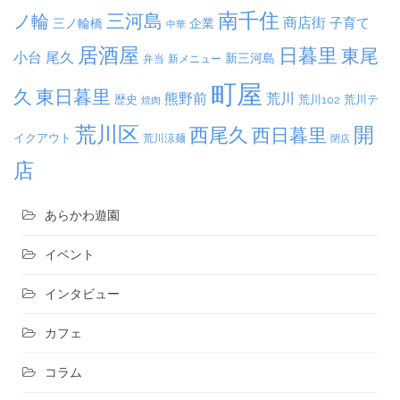
南千住
三河島
ノ輪
商店街
子育て
三ノ輪橋
企業
中華
居酒屋
日暮里
東尾
小台
尾久
新三河島
弁当
新メニュー
町屋
久
東日暮里
熊野前
荒川
荒川102
荒川テ
歴史
焼肉
荒川区
開
西尾久
西日暮里
イクアウト
荒川涼麺
閉店
店
あらかわ遊園
イベント
インタビュー
カフェ
コラム