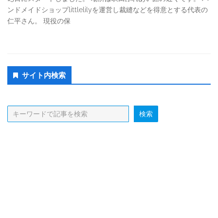
ンドメイドショップlittlelilyを運営し裁縫などを得意とする代表の
仁平さん。 現役の保
Secondary
サイト内検索
Sidebar