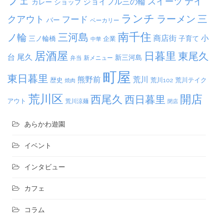
フェ
テイ
スイーツ
ジョイフル三の輪
カレー
ショップ
ランチ
ラーメン
クアウト
三
フード
バー
ベーカリー
南千住
三河島
ノ輪
商店街
小
子育て
三ノ輪橋
企業
中華
居酒屋
日暮里
東尾久
台
尾久
新三河島
弁当
新メニュー
町屋
東日暮里
熊野前
荒川
荒川102
荒川テイク
歴史
焼肉
荒川区
開店
西尾久
西日暮里
アウト
荒川涼麺
閉店
あらかわ遊園
イベント
インタビュー
カフェ
コラム