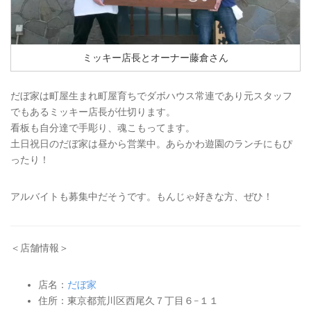
ミッキー店長とオーナー藤倉さん
だぼ家は町屋生まれ町屋育ちでダボハウス常連であり元スタッフ
でもあるミッキー店長が仕切ります。
看板も自分達で手彫り、魂こもってます。
土日祝日のだぼ家は昼から営業中。あらかわ遊園のランチにもぴ
ったり！
アルバイトも募集中だそうです。もんじゃ好きな方、ぜひ！
＜店舗情報＞
店名：
だぼ家
住所：東京都荒川区西尾久７丁目６−１１