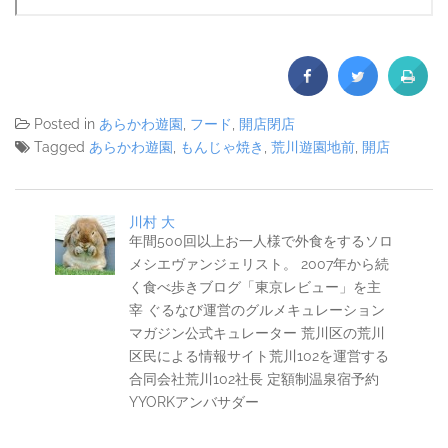
Posted in
あらかわ遊園
,
フード
,
開店閉店
Tagged
あらかわ遊園
,
もんじゃ焼き
,
荒川遊園地前
,
開店
川村 大
年間500回以上お一人様で外食をするソロ
メシエヴァンジェリスト。 2007年から続
く食べ歩きブログ「東京レビュー」を主
宰 ぐるなび運営のグルメキュレーション
マガジン公式キュレーター 荒川区の荒川
区民による情報サイト荒川102を運営する
合同会社荒川102社長 定額制温泉宿予約
YYORKアンバサダー