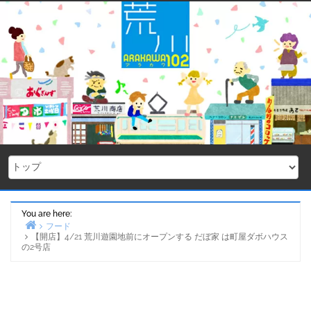
Skip
to
content
You are here:
フード
【開店】4/21 荒川遊園地前にオープンする だぼ家 は町屋ダボハウス
Home
の2号店