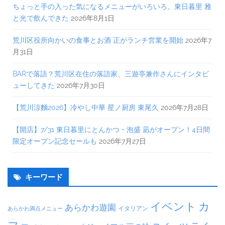
ちょっと手の入った気になるメニューがいろいろ。東日暮里 雅
と光で飲んできた
2026年8月1日
荒川区役所向かいの食事とお酒 正がランチ営業を開始
2026年7
月31日
BARで落語？荒川区在住の落語家、三遊亭兼作さんにインタビ
ューしてきた
2026年7月30日
【荒川涼麵2026】冷やし中華 星ノ厨房 東尾久
2026年7月28日
【開店】7/31 東日暮里にとんかつ・泡盛 凪がオープン！4日間
限定オープン記念セールも
2026年7月27日
キーワード
イベント
カ
あらかわ遊園
イタリアン
あらかわ満点メニュー