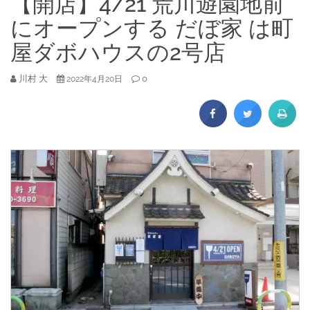
【開店】4/21 荒川遊園地前
にオープンする だぼ家 は町
屋ダボハウスの2号店
川村 大
0
2022年4月20日