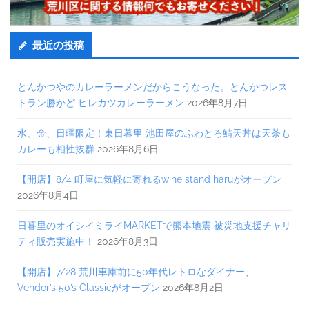
最近の投稿
とんかつやのカレーラーメンだからこうなった。とんかつレス
トラン勝かど ヒレカツカレーラーメン
2026年8月7日
水、金、日曜限定！東日暮里 池田屋のふわとろ鯖天丼は天茶も
カレーも相性抜群
2026年8月6日
【開店】8/4 町屋に気軽に寄れるwine stand haruがオープン
2026年8月4日
日暮里のオイシイミライMARKETで熊本地震 被災地支援チャリ
ティ販売実施中！
2026年8月3日
【開店】7/28 荒川車庫前に50年代レトロなダイナー、
Vendor’s 50’s Classicがオープン
2026年8月2日