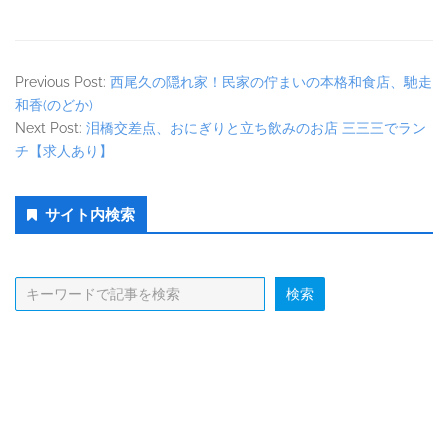
Previous Post:
西尾久の隠れ家！民家の佇まいの本格和食店、馳走
和香(のどか)
Next Post:
泪橋交差点、おにぎりと立ち飲みのお店 三三三でラン
チ【求人あり】
Secondary
サイト内検索
Sidebar