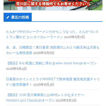
最近の投稿
とんかつやのカレーラーメンだからこうなった。とんかつレス
トラン勝かど ヒレカツカレーラーメン
2026年8月7日
水、金、日曜限定！東日暮里 池田屋のふわとろ鯖天丼は天茶も
カレーも相性抜群
2026年8月6日
【開店】8/4 町屋に気軽に寄れるwine stand haruがオープン
2026年8月4日
日暮里のオイシイミライMARKETで熊本地震 被災地支援チャリ
ティ販売実施中！
2026年8月3日
【開店】7/28 荒川車庫前に50年代レトロなダイナー、
Vendor’s 50’s Classicがオープン
2026年8月2日