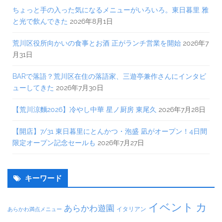
ちょっと手の入った気になるメニューがいろいろ。東日暮里 雅
と光で飲んできた
2026年8月1日
荒川区役所向かいの食事とお酒 正がランチ営業を開始
2026年7
月31日
BARで落語？荒川区在住の落語家、三遊亭兼作さんにインタビ
ューしてきた
2026年7月30日
【荒川涼麵2026】冷やし中華 星ノ厨房 東尾久
2026年7月28日
【開店】7/31 東日暮里にとんかつ・泡盛 凪がオープン！4日間
限定オープン記念セールも
2026年7月27日
キーワード
イベント
カ
あらかわ遊園
イタリアン
あらかわ満点メニュー