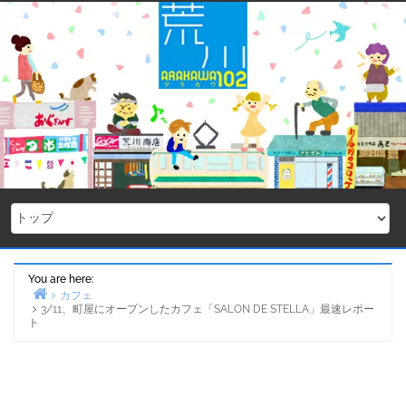
Skip
to
content
You are here:
カフェ
3/11、町屋にオープンしたカフェ「SALON DE STELLA」最速レポー
Home
ト