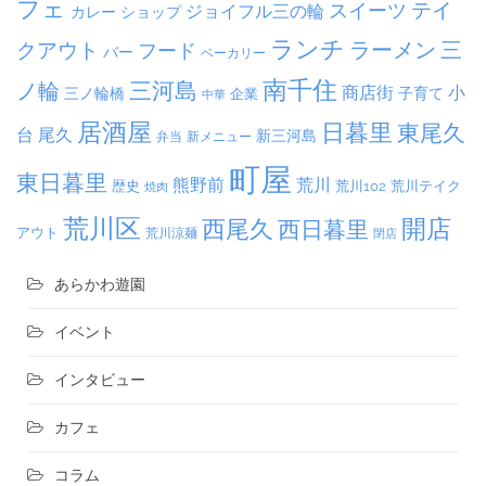
フェ
テイ
スイーツ
ジョイフル三の輪
カレー
ショップ
ランチ
ラーメン
クアウト
三
フード
バー
ベーカリー
南千住
三河島
ノ輪
商店街
小
子育て
三ノ輪橋
企業
中華
居酒屋
日暮里
東尾久
台
尾久
新三河島
弁当
新メニュー
町屋
東日暮里
熊野前
荒川
荒川102
荒川テイク
歴史
焼肉
荒川区
開店
西尾久
西日暮里
アウト
荒川涼麺
閉店
あらかわ遊園
イベント
インタビュー
カフェ
コラム