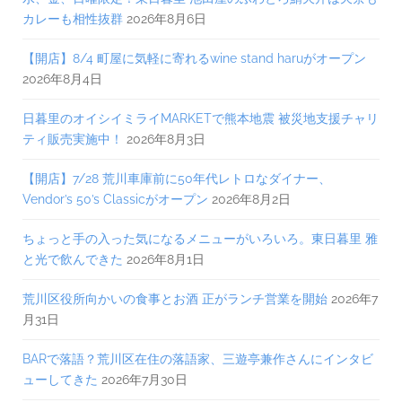
カレーも相性抜群
2026年8月6日
【開店】8/4 町屋に気軽に寄れるwine stand haruがオープン
2026年8月4日
日暮里のオイシイミライMARKETで熊本地震 被災地支援チャリ
ティ販売実施中！
2026年8月3日
【開店】7/28 荒川車庫前に50年代レトロなダイナー、
Vendor’s 50’s Classicがオープン
2026年8月2日
ちょっと手の入った気になるメニューがいろいろ。東日暮里 雅
と光で飲んできた
2026年8月1日
荒川区役所向かいの食事とお酒 正がランチ営業を開始
2026年7
月31日
BARで落語？荒川区在住の落語家、三遊亭兼作さんにインタビ
ューしてきた
2026年7月30日