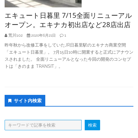
エキュート日暮里 7/15全面リニューアル
オープン。エキナカ初出店など28店出店
荒川102
1
2020年6月21日
昨年秋から改修工事をしていたJR日暮里駅のエキナカ商業空間
「エキュート日暮里」。 7月15日10時に開業すると正式にアナウン
スされました。 全面リニューアルとなった今回の開発のコンセプ
トは「きのまま TRANSIT」。
Secondary
サイト内検索
Sidebar