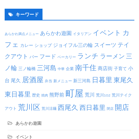
キーワード
イベント
カ
あらかわ遊園
イタリアン
あらかわ満点メニュー
フェ
テイ
スイーツ
ジョイフル三の輪
カレー
ショップ
ランチ
ラーメン
クアウト
三
フード
バー
ベーカリー
南千住
三河島
ノ輪
商店街
小
子育て
三ノ輪橋
企業
中華
居酒屋
日暮里
東尾久
台
尾久
新三河島
弁当
新メニュー
町屋
東日暮里
熊野前
荒川
荒川102
荒川テイク
歴史
焼肉
荒川区
開店
西尾久
西日暮里
アウト
荒川涼麺
閉店
あらかわ遊園
イベント