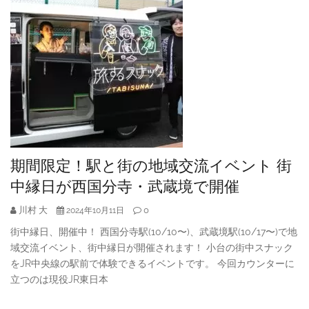
期間限定！駅と街の地域交流イベント 街
中縁日が西国分寺・武蔵境で開催
川村 大
0
2024年10月11日
街中縁日、開催中！ 西国分寺駅(10/10〜)、武蔵境駅(10/17〜)で地
域交流イベント、街中縁日が開催されます！ 小台の街中スナック
をJR中央線の駅前で体験できるイベントです。 今回カウンターに
立つのは現役JR東日本