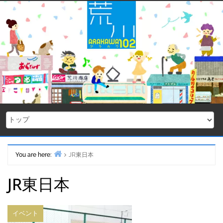
Skip
to
content
You are here:
JR東日本
Home
JR東日本
イベント