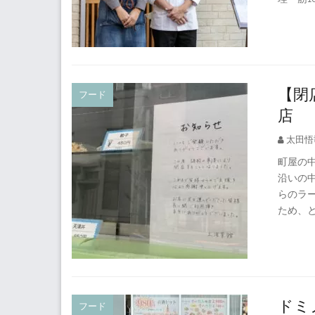
【閉
フード
店
太田悟
町屋の
沿いの
らのラ
ため、
ドミ
フード