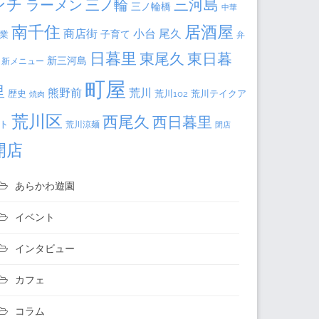
ンチ
三河島
ラーメン
三ノ輪
三ノ輪橋
中華
居酒屋
南千住
商店街
小台
尾久
子育て
業
弁
日暮里
東日暮
東尾久
新三河島
新メニュー
町屋
里
熊野前
荒川
荒川102
荒川テイクア
歴史
焼肉
荒川区
西尾久
西日暮里
ト
荒川涼麺
閉店
開店
あらかわ遊園
イベント
インタビュー
カフェ
コラム