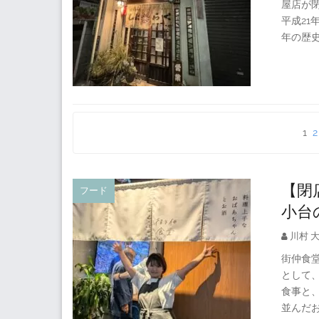
屋店が
平成21
年の歴
投
1
2
稿
の
【閉
フード
ペ
小台
ー
ジ
川村 
送
街仲食堂
として
り
食事と
並んだ