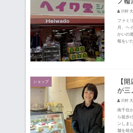
ノ輪
川村 
ファミリ
月、ヘ
かいの
報をいた
【開
ショップ
が三
川村 
南千住か
ら徒歩
ンしまし
舗を統