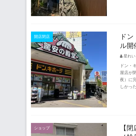
ドン
開店閉店
ル開
星れい
ドン・キ
屋店が閉
夜）に完
しかっ
【閉
ショップ