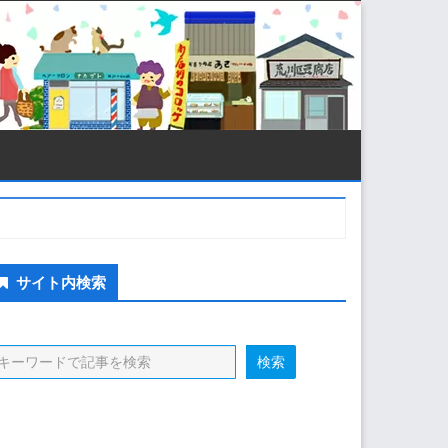
econdary
サイト内検索
idebar