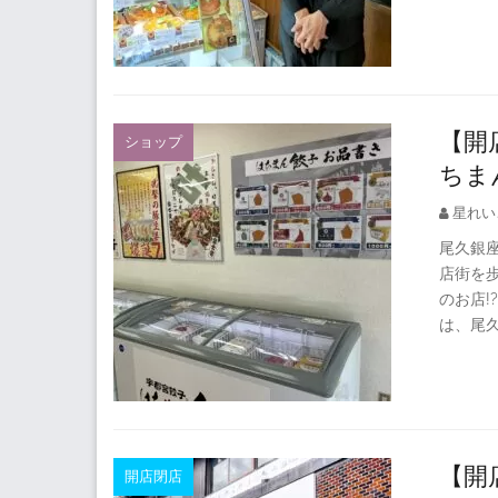
【開
ショップ
ちま
星れい
尾久銀
店街を
のお店!
は、尾
【開店
開店閉店