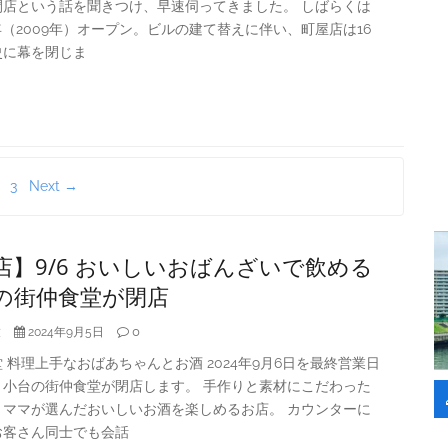
閉店という話を聞きつけ、早速伺ってきました。 しばらくは
年（2009年）オープン。ビルの建て替えに伴い、町屋店は16
史に幕を閉じま
3
Next →
店】9/6 おいしいおばんざいで飲める
の街仲食堂が閉店
大
0
2024年9月5日
 料理上手なおばあちゃんとお酒 2024年9月6日を最終営業日
、小台の街仲食堂が閉店します。 手作りと素材にこだわった
、ママが選んだおいしいお酒を楽しめるお店。 カウンターに
お客さん同士でも会話