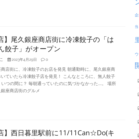
企
当
店】尾久銀座商店街に冷凍餃子の「は
ん餃子」がオープン
ウ
こ
0
2023年4月29日
座商店街に、冷凍餃子のお店を発見 朝通勤時に、尾久銀座商
歩いていたら冷凍餃子店を発見！ こんなところに、無人餃子
? いつの間に？ 毎朝通っていたのに気づかなかった……。 場所
久銀座商店街のグルメ
】西日暮里駅前に11/11Can☆Do(キ