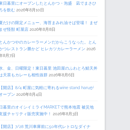
東日暮里にオープンしたとんかつ・泡盛 凪でまさひ
ろを飲む
2026年8月10日
夏だけの限定メニュー、海苔まみれ油そば登場！ まぜ
まぜ怪獣 町屋店
2026年8月8日
とんかつやのカレーラーメンだからこうなった。とん
かつレストラン勝かど ヒレカツカレーラーメン
2026
年8月7日
水、金、日曜限定！東日暮里 池田屋のふわとろ鯖天丼
は天茶もカレーも相性抜群
2026年8月6日
【開店】8/4 町屋に気軽に寄れるwine stand haruが
オープン
2026年8月4日
日暮里のオイシイミライMARKETで熊本地震 被災地
支援チャリティ販売実施中！
2026年8月3日
【開店】7/28 荒川車庫前に50年代レトロなダイナ