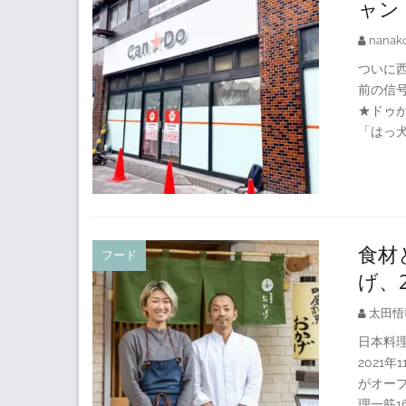
ャン
nanak
ついに西
前の信号
★ドゥ
「はっ
食材
フード
げ、
太田悟
日本料理
2021
がオー
理一筋1