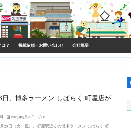
とは？
掲載依頼・お問い合わせ
会社概要
S
S
23日、博多ラーメン しばらく 町屋店が
司
0
2025年9月22日
年9月23日（火・祝）、町屋駅近くの博多ラーメン しばらく 町