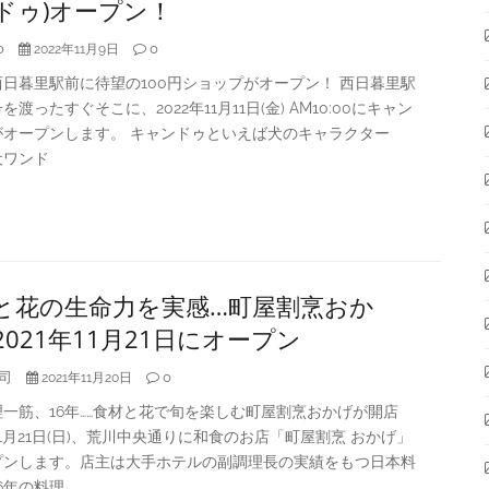
ドゥ)オープン！
o
0
2022年11月9日
日暮里駅前に待望の100円ショップがオープン！ 西日暮里駅
を渡ったすぐそこに、2022年11月11日(金) AM10:00にキャン
がオープンします。 キャンドゥといえば犬のキャラクター
犬ワンド
と花の生命力を実感…町屋割烹おか
2021年11月21日にオープン
司
0
2021年11月20日
一筋、16年……食材と花で旬を楽しむ町屋割烹おかげが開店
年11月21日(日)、荒川中央通りに和食のお店「町屋割烹 おかげ」
プンします。店主は大手ホテルの副調理長の実績をもつ日本料
6年の料理