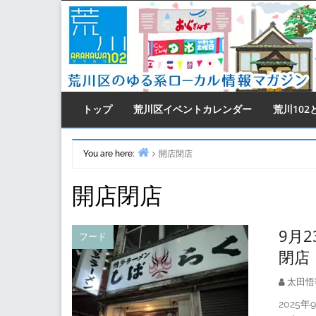
Skip
to
content
トップ
荒川区イベントカレンダー
荒川102
You are here:
開店閉店
Home
開店閉店
9月
フード
閉店
太田悟
2025