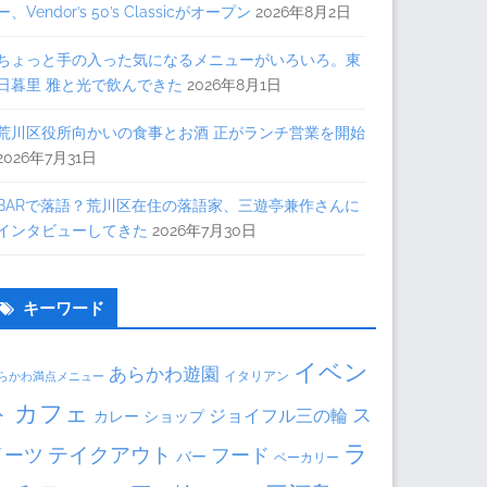
ー、Vendor’s 50’s Classicがオープン
2026年8月2日
ちょっと手の入った気になるメニューがいろいろ。東
日暮里 雅と光で飲んできた
2026年8月1日
荒川区役所向かいの食事とお酒 正がランチ営業を開始
2026年7月31日
BARで落語？荒川区在住の落語家、三遊亭兼作さんに
インタビューしてきた
2026年7月30日
キーワード
イベン
あらかわ遊園
イタリアン
らかわ満点メニュー
ト
カフェ
ス
ジョイフル三の輪
カレー
ショップ
ラ
テイクアウト
イーツ
フード
バー
ベーカリー