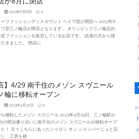
店が8月に閉店
大
0
2023年6月8日
ーファッションディスカウント ヘイワ堂が閉店へ 2023年8
イワ堂三ノ輪店が閉店となります。 オリンピック三ノ輪店向
激安ファッションを販売しているお店です。 読者の方から情
だきました。 閉店に
店】4/29 南千住のメゾン スヴニール
ノ輪に移転オープン
大
0
2023年4月30日
あ
ら移転したメゾン スヴニール 2023年4月29日、三ノ輪駅か
1分の明治通り沿いに南千住のメゾン スヴニールが移転オープ
た！ 元々こちらにあったシャロン オン シャンパーニュと店
合し、工房も移