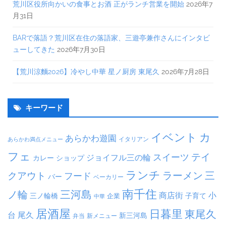
荒川区役所向かいの食事とお酒 正がランチ営業を開始
2026年7
月31日
BARで落語？荒川区在住の落語家、三遊亭兼作さんにインタビ
ューしてきた
2026年7月30日
【荒川涼麵2026】冷やし中華 星ノ厨房 東尾久
2026年7月28日
キーワード
イベント
カ
あらかわ遊園
イタリアン
あらかわ満点メニュー
フェ
テイ
スイーツ
ジョイフル三の輪
カレー
ショップ
ランチ
ラーメン
クアウト
三
フード
バー
ベーカリー
南千住
三河島
ノ輪
商店街
小
子育て
三ノ輪橋
企業
中華
居酒屋
日暮里
東尾久
台
尾久
新三河島
弁当
新メニュー