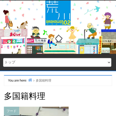
Skip
to
content
You are here:
多国籍料理
Home
多国籍料理
フード