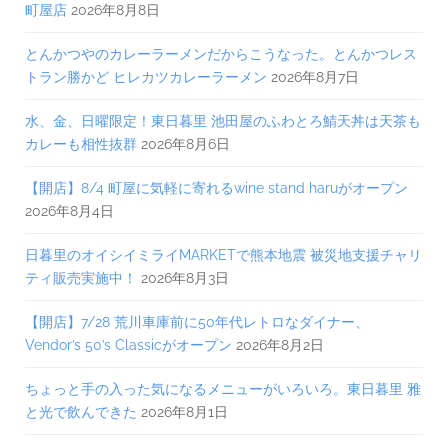
町屋店
2026年8月8日
とんかつやのカレーラーメンだからこうなった。とんかつレス
トラン勝かど ヒレカツカレーラーメン
2026年8月7日
水、金、日曜限定！東日暮里 池田屋のふわとろ鯖天丼は天茶も
カレーも相性抜群
2026年8月6日
【開店】8/4 町屋に気軽に寄れるwine stand haruがオープン
2026年8月4日
日暮里のオイシイミライMARKETで熊本地震 被災地支援チャリ
ティ販売実施中！
2026年8月3日
【開店】7/28 荒川車庫前に50年代レトロなダイナー、
Vendor’s 50’s Classicがオープン
2026年8月2日
ちょっと手の入った気になるメニューがいろいろ。東日暮里 雅
と光で飲んできた
2026年8月1日