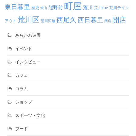
町屋
東日暮里
熊野前
荒川
荒川102
荒川テイク
歴史
焼肉
荒川区
開店
西尾久
西日暮里
アウト
荒川涼麺
閉店
あらかわ遊園
イベント
インタビュー
カフェ
コラム
ショップ
スポーツ・文化
フード