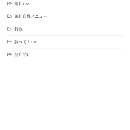
荒川102
荒川自慢メニュー
行政
調べて！102
開店閉店