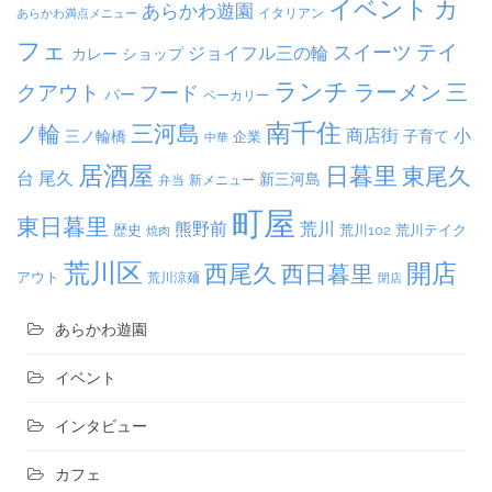
イベント
カ
あらかわ遊園
イタリアン
あらかわ満点メニュー
フェ
テイ
スイーツ
ジョイフル三の輪
カレー
ショップ
ランチ
ラーメン
クアウト
三
フード
バー
ベーカリー
南千住
三河島
ノ輪
商店街
小
子育て
三ノ輪橋
企業
中華
居酒屋
日暮里
東尾久
台
尾久
新三河島
弁当
新メニュー
町屋
東日暮里
熊野前
荒川
荒川102
荒川テイク
歴史
焼肉
荒川区
開店
西尾久
西日暮里
アウト
荒川涼麺
閉店
あらかわ遊園
イベント
インタビュー
カフェ