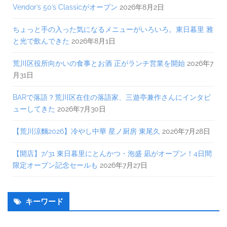
Vendor’s 50’s Classicがオープン
2026年8月2日
ちょっと手の入った気になるメニューがいろいろ。東日暮里 雅
と光で飲んできた
2026年8月1日
荒川区役所向かいの食事とお酒 正がランチ営業を開始
2026年7
月31日
BARで落語？荒川区在住の落語家、三遊亭兼作さんにインタビ
ューしてきた
2026年7月30日
【荒川涼麵2026】冷やし中華 星ノ厨房 東尾久
2026年7月28日
【開店】7/31 東日暮里にとんかつ・泡盛 凪がオープン！4日間
限定オープン記念セールも
2026年7月27日
キーワード