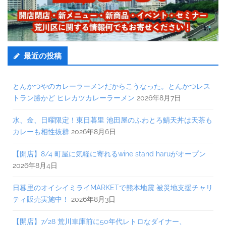
最近の投稿
とんかつやのカレーラーメンだからこうなった。とんかつレス
トラン勝かど ヒレカツカレーラーメン
2026年8月7日
水、金、日曜限定！東日暮里 池田屋のふわとろ鯖天丼は天茶も
カレーも相性抜群
2026年8月6日
【開店】8/4 町屋に気軽に寄れるwine stand haruがオープン
2026年8月4日
日暮里のオイシイミライMARKETで熊本地震 被災地支援チャリ
ティ販売実施中！
2026年8月3日
【開店】7/28 荒川車庫前に50年代レトロなダイナー、