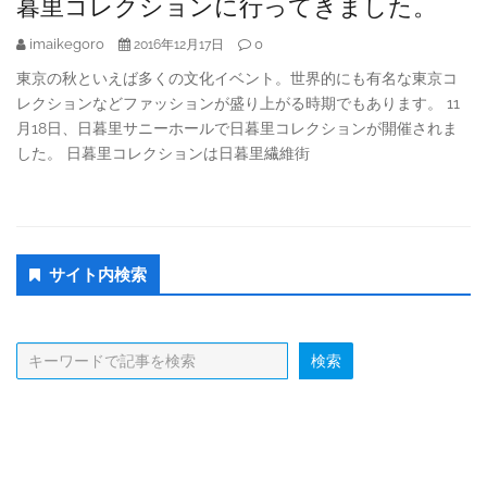
暮里コレクションに行ってきました。
imaikegoro
0
2016年12月17日
東京の秋といえば多くの文化イベント。世界的にも有名な東京コ
レクションなどファッションが盛り上がる時期でもあります。 11
月18日、日暮里サニーホールで日暮里コレクションが開催されま
した。 日暮里コレクションは日暮里繊維街
Secondary
サイト内検索
Sidebar