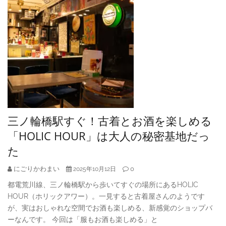
三ノ輪橋駅すぐ！古着とお酒を楽しめる
「HOLIC HOUR」は大人の秘密基地だっ
た
にごりかわまい
0
2025年10月12日
都電荒川線、三ノ輪橋駅から歩いてすぐの場所にあるHOLIC
HOUR（ホリックアワー）。一見すると古着屋さんのようです
が、実はおしゃれな空間でお酒も楽しめる、新感覚のショップバ
ーなんです。 今回は「服もお酒も楽しめる」と