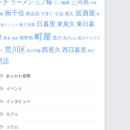
ンチ
三河島
ラーメン
三ノ輪
三ノ輪橋
中華
居酒屋
南千住
商店街
小台
尾久
子育て
業
弁
日暮里
東日暮
東尾久
新三河島
新メニュー
町屋
里
熊野前
荒川
荒川102
荒川テイクア
歴史
焼肉
荒川区
西尾久
西日暮里
ト
荒川涼麺
閉店
開店
あらかわ遊園
イベント
インタビュー
カフェ
コラム