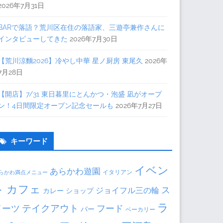
2026年7月31日
BARで落語？荒川区在住の落語家、三遊亭兼作さんに
インタビューしてきた
2026年7月30日
【荒川涼麵2026】冷やし中華 星ノ厨房 東尾久
2026年
7月28日
【開店】7/31 東日暮里にとんかつ・泡盛 凪がオープ
ン！4日間限定オープン記念セールも
2026年7月27日
キーワード
イベン
あらかわ遊園
イタリアン
らかわ満点メニュー
ト
カフェ
ス
ジョイフル三の輪
カレー
ショップ
ラ
テイクアウト
イーツ
フード
バー
ベーカリー