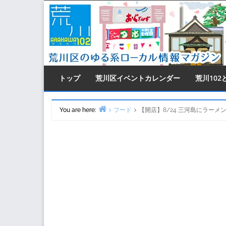
Skip
to
content
トップ
荒川区イベントカレンダー
荒川102
You are here:
フード
【開店】8/24 三河島にラー
Home