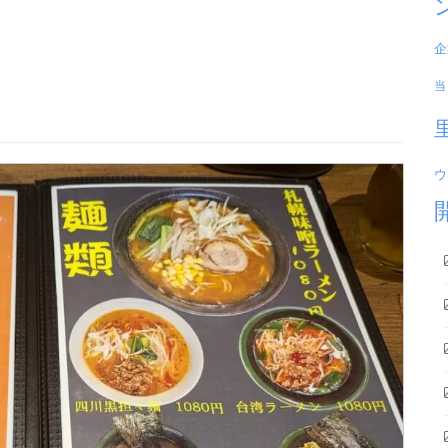
企
当
ウ