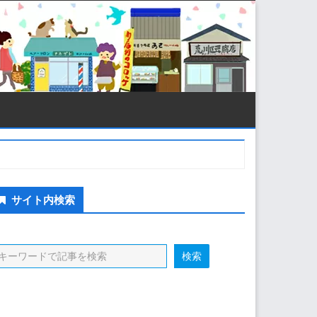
econdary
サイト内検索
idebar