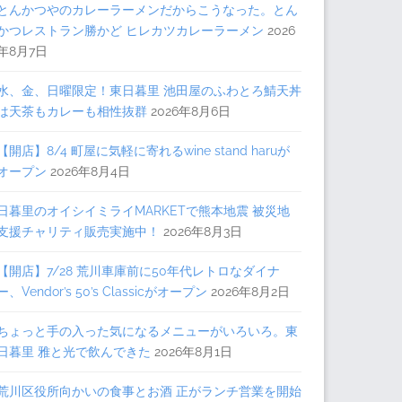
とんかつやのカレーラーメンだからこうなった。とん
かつレストラン勝かど ヒレカツカレーラーメン
2026
年8月7日
水、金、日曜限定！東日暮里 池田屋のふわとろ鯖天丼
は天茶もカレーも相性抜群
2026年8月6日
【開店】8/4 町屋に気軽に寄れるwine stand haruが
オープン
2026年8月4日
日暮里のオイシイミライMARKETで熊本地震 被災地
支援チャリティ販売実施中！
2026年8月3日
【開店】7/28 荒川車庫前に50年代レトロなダイナ
ー、Vendor’s 50’s Classicがオープン
2026年8月2日
ちょっと手の入った気になるメニューがいろいろ。東
日暮里 雅と光で飲んできた
2026年8月1日
荒川区役所向かいの食事とお酒 正がランチ営業を開始