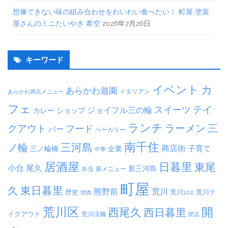
想像できない味の組み合わせをわいわい食べたい！ 町屋 塗装
屋さんのミニたいやき 希空
2026年7月26日
キーワード
イベント
カ
あらかわ遊園
イタリアン
あらかわ満点メニュー
フェ
テイ
スイーツ
ジョイフル三の輪
ショップ
カレー
ランチ
ラーメン
クアウト
三
フード
バー
ベーカリー
南千住
三河島
ノ輪
商店街
子育て
三ノ輪橋
企業
中華
居酒屋
日暮里
東尾
小台
尾久
新三河島
弁当
新メニュー
町屋
久
東日暮里
熊野前
荒川
荒川102
荒川テ
歴史
焼肉
荒川区
開
西尾久
西日暮里
イクアウト
荒川涼麺
閉店