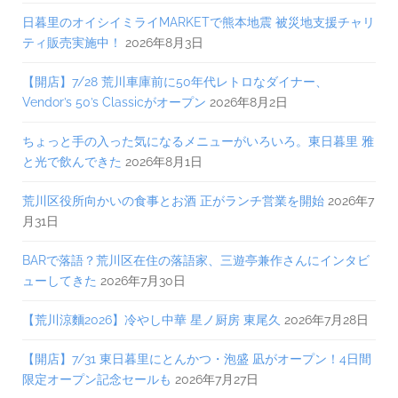
日暮里のオイシイミライMARKETで熊本地震 被災地支援チャリ
ティ販売実施中！
2026年8月3日
【開店】7/28 荒川車庫前に50年代レトロなダイナー、
Vendor’s 50’s Classicがオープン
2026年8月2日
ちょっと手の入った気になるメニューがいろいろ。東日暮里 雅
と光で飲んできた
2026年8月1日
荒川区役所向かいの食事とお酒 正がランチ営業を開始
2026年7
月31日
BARで落語？荒川区在住の落語家、三遊亭兼作さんにインタビ
ューしてきた
2026年7月30日
【荒川涼麵2026】冷やし中華 星ノ厨房 東尾久
2026年7月28日
【開店】7/31 東日暮里にとんかつ・泡盛 凪がオープン！4日間
限定オープン記念セールも
2026年7月27日