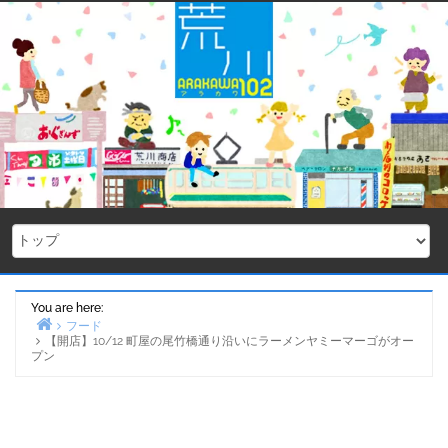
Skip
to
content
You are here:
フード
【開店】10/12 町屋の尾竹橋通り沿いにラーメンヤミーマーゴがオー
Home
プン