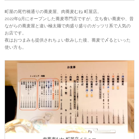
町屋の尾竹橋通りの蕎麦屋、肉蕎麦むね 町屋店。
2022年9月にオープンした蕎麦専門店ですが、立ち食い蕎麦や、昔
ながらの蕎麦屋と違い極太麺で肉盛り盛りのガッツリ系で人気の
お店です。
夜はおつまみも提供されちょい飲みした後、蕎麦で〆るといった
使い方も。