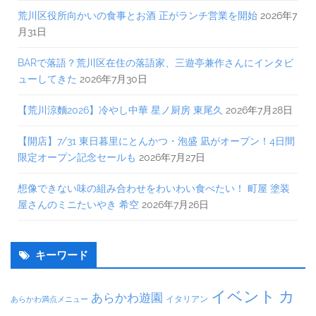
荒川区役所向かいの食事とお酒 正がランチ営業を開始
2026年7
月31日
BARで落語？荒川区在住の落語家、三遊亭兼作さんにインタビ
ューしてきた
2026年7月30日
【荒川涼麵2026】冷やし中華 星ノ厨房 東尾久
2026年7月28日
【開店】7/31 東日暮里にとんかつ・泡盛 凪がオープン！4日間
限定オープン記念セールも
2026年7月27日
想像できない味の組み合わせをわいわい食べたい！ 町屋 塗装
屋さんのミニたいやき 希空
2026年7月26日
キーワード
イベント
カ
あらかわ遊園
イタリアン
あらかわ満点メニュー