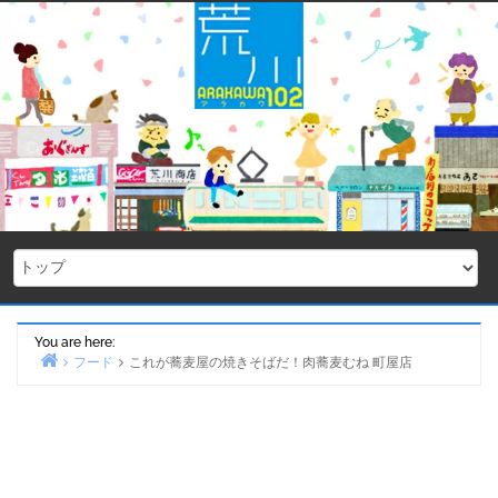
Skip
to
content
You are here:
フード
これが蕎麦屋の焼きそばだ！肉蕎麦むね 町屋店
Home