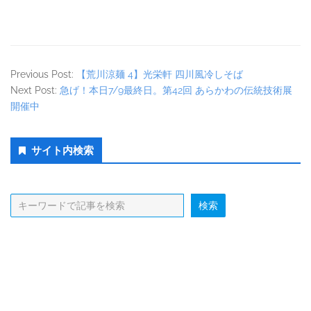
Previous Post:
【荒川涼麺 4】光栄軒 四川風冷しそば
Next Post:
急げ！本日7/9最終日。第42回 あらかわの伝統技術展
開催中
Secondary
サイト内検索
Sidebar