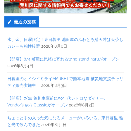
最近の投稿
水、金、日曜限定！東日暮里 池田屋のふわとろ鯖天丼は天茶も
カレーも相性抜群
2026年8月6日
【開店】8/4 町屋に気軽に寄れるwine stand haruがオープン
2026年8月4日
日暮里のオイシイミライMARKETで熊本地震 被災地支援チャリ
ティ販売実施中！
2026年8月3日
【開店】7/28 荒川車庫前に50年代レトロなダイナー、
Vendor’s 50’s Classicがオープン
2026年8月2日
ちょっと手の入った気になるメニューがいろいろ。東日暮里 雅
と光で飲んできた
2026年8月1日