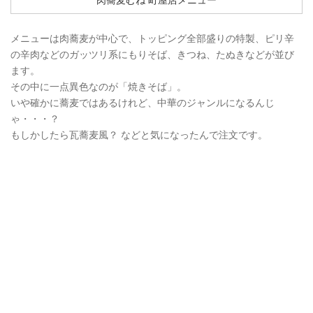
肉蕎麦むね 町屋店メニュー
メニューは肉蕎麦が中心で、トッピング全部盛りの特製、ピリ辛
の辛肉などのガッツリ系にもりそば、きつね、たぬきなどが並び
ます。
その中に一点異色なのが「焼きそば」。
いや確かに蕎麦ではあるけれど、中華のジャンルになるんじ
ゃ・・・？
もしかしたら瓦蕎麦風？ などと気になったんで注文です。