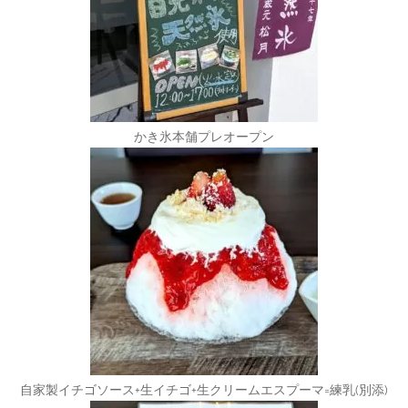
かき氷本舗プレオープン
自家製イチゴソース+生イチゴ+生クリームエスプーマ=練乳(別添)