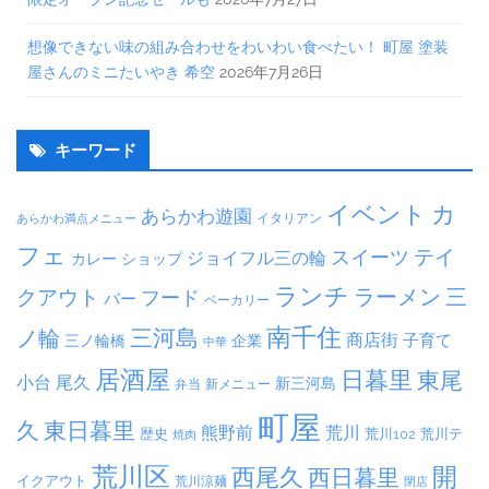
想像できない味の組み合わせをわいわい食べたい！ 町屋 塗装
屋さんのミニたいやき 希空
2026年7月26日
キーワード
イベント
カ
あらかわ遊園
イタリアン
あらかわ満点メニュー
フェ
テイ
スイーツ
ジョイフル三の輪
ショップ
カレー
ランチ
ラーメン
クアウト
三
フード
バー
ベーカリー
南千住
三河島
ノ輪
商店街
子育て
三ノ輪橋
企業
中華
居酒屋
日暮里
東尾
小台
尾久
新三河島
弁当
新メニュー
町屋
久
東日暮里
熊野前
荒川
荒川102
荒川テ
歴史
焼肉
荒川区
開
西尾久
西日暮里
イクアウト
荒川涼麺
閉店