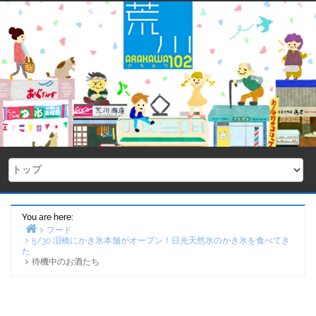
Skip
to
content
You are here:
フード
5/30 泪橋にかき氷本舗がオープン！日光天然氷のかき氷を食べてき
Home
た
待機中のお酒たち