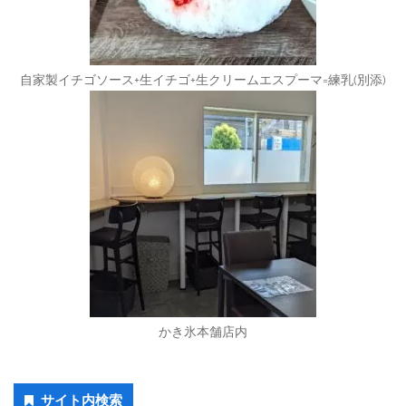
自家製イチゴソース+生イチゴ+生クリームエスプーマ=練乳(別添)
かき氷本舗店内
Secondary
サイト内検索