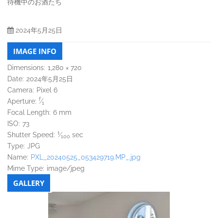
待機中のお酒たち
2024年5月25日
IMAGE INFO
Dimensions:
1,280 × 720
Date:
2024年5月25日
Camera:
Pixel 6
f
Aperture:
⁄
1
Focal Length:
6 mm
ISO:
73
1
Shutter Speed:
⁄
sec
100
Type:
JPG
Name:
PXL_20240525_053429719.MP_.jpg
Mime Type:
image/jpeg
GALLERY