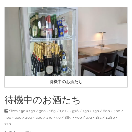
待機中のお酒たち
待機中のお酒たち
150 × 150
300 × 169
1,024 × 576
250 × 250
600 × 400
Sizes:
/
/
/
/
/
300 × 200
400 × 200
130 × 90
889 × 500
272 × 182
1,280 ×
/
/
/
/
/
720