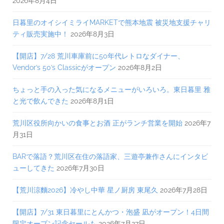
2026年8月4日
日暮里のオイシイミライMARKETで熊本地震 被災地支援チャリ
ティ販売実施中！
2026年8月3日
【開店】7/28 荒川車庫前に50年代レトロなダイナー、
Vendor’s 50’s Classicがオープン
2026年8月2日
ちょっと手の入った気になるメニューがいろいろ。東日暮里 雅
と光で飲んできた
2026年8月1日
荒川区役所向かいの食事とお酒 正がランチ営業を開始
2026年7
月31日
BARで落語？荒川区在住の落語家、三遊亭兼作さんにインタビ
ューしてきた
2026年7月30日
【荒川涼麵2026】冷やし中華 星ノ厨房 東尾久
2026年7月28日
【開店】7/31 東日暮里にとんかつ・泡盛 凪がオープン！4日間
限定オープン記念セールも
2026年7月27日