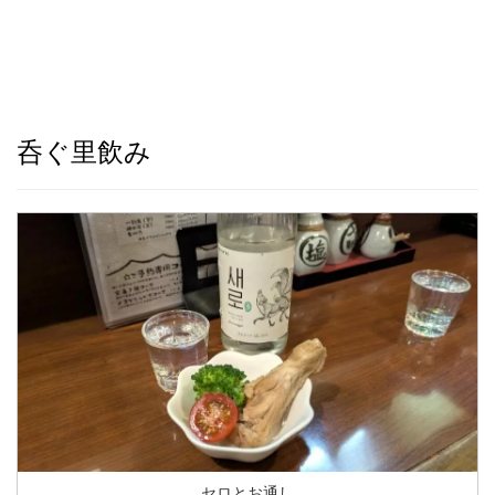
呑ぐ里飲み
セロとお通し