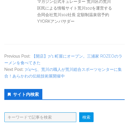
マガジン公式キュレーター 荒川区の荒川
区民による情報サイト荒川102を運営する
合同会社荒川102社長 定額制温泉宿予約
YYORKアンバサダー
Previous Post:
【開店】7/1 町屋にオープン。三浦家 ROZEOのラ
ーメンを食べてきた
Next Post:
7/4〜5、荒川の職人が荒川総合スポーツセンターに集
合！あらかわの伝統技術展開催中
Secondary
サイト内検索
Sidebar