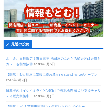
最近の投稿
水、金、日曜限定！東日暮里 池田屋のふわとろ鯖天丼は天茶も
カレーも相性抜群
2026年8月6日
【開店】8/4 町屋に気軽に寄れるwine stand haruがオープン
2026年8月4日
日暮里のオイシイミライMARKETで熊本地震 被災地支援チャリ
ティ販売実施中！
2026年8月3日
【開店】7/28 荒川車庫前に50年代レトロなダイナー、