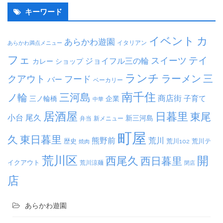
キーワード
イベント
カ
あらかわ遊園
イタリアン
あらかわ満点メニュー
フェ
テイ
スイーツ
ジョイフル三の輪
ショップ
カレー
ランチ
ラーメン
クアウト
三
フード
バー
ベーカリー
南千住
三河島
ノ輪
商店街
子育て
三ノ輪橋
企業
中華
居酒屋
日暮里
東尾
小台
尾久
新三河島
弁当
新メニュー
町屋
久
東日暮里
熊野前
荒川
荒川102
荒川テ
歴史
焼肉
荒川区
開
西尾久
西日暮里
イクアウト
荒川涼麺
閉店
店
あらかわ遊園