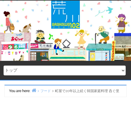
Skip
to
content
You are here:
フード
町屋で20年以上続く韓国家庭料理 呑ぐ里
Home