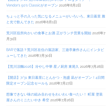
Vendor’s 50’s Classicがオープン
2026年8月2日
ちょっと手の入った気になるメニューがいろいろ。東日暮里 雅
と光で飲んできた
2026年8月1日
荒川区役所向かいの食事とお酒 正がランチ営業を開始
2026年7
月31日
BARで落語？荒川区在住の落語家、三遊亭兼作さんにインタビ
ューしてきた
2026年7月30日
【荒川涼麵2026】冷やし中華 星ノ厨房 東尾久
2026年7月28日
【開店】7/31 東日暮里にとんかつ・泡盛 凪がオープン！4日間
限定オープン記念セールも
2026年7月27日
想像できない味の組み合わせをわいわい食べたい！ 町屋 塗装
屋さんのミニたいやき 希空
2026年7月26日