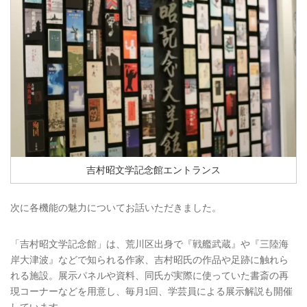
吉村昭文学記念館エントランス
次に各機能の魅力についてお話いただきました。
「吉村昭文学記念館」は、荒川区出身で『戦艦武蔵』や『三陸海
岸大津波』などで知られる作家、吉村昭氏の作品や足跡に触れら
れる施設。展示パネルや資料、同氏が実際に使っていた書斎の再
現コーナーなどを用意し、毎月1回、学芸員による展示解説も開催