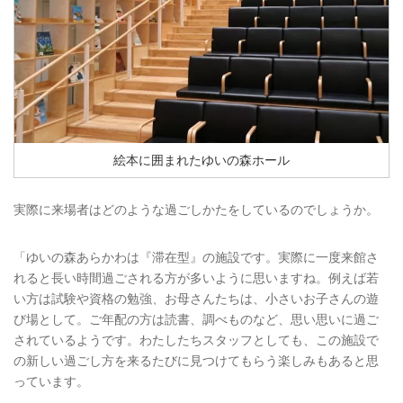
絵本に囲まれたゆいの森ホール
実際に来場者はどのような過ごしかたをしているのでしょうか。
「ゆいの森あらかわは『滞在型』の施設です。実際に一度来館さ
れると長い時間過ごされる方が多いように思いますね。例えば若
い方は試験や資格の勉強、お母さんたちは、小さいお子さんの遊
び場として。ご年配の方は読書、調べものなど、思い思いに過ご
されているようです。わたしたちスタッフとしても、この施設で
の新しい過ごし方を来るたびに見つけてもらう楽しみもあると思
っています。