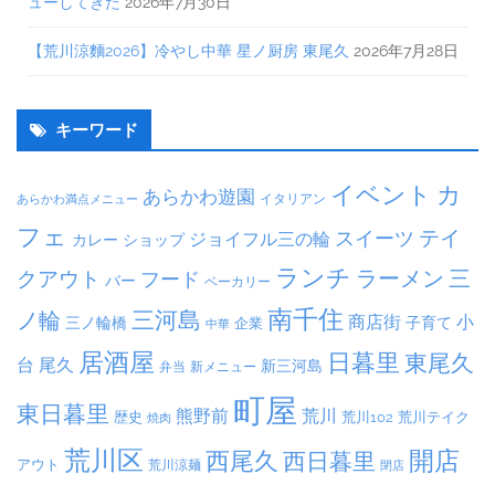
ューしてきた
2026年7月30日
【荒川涼麵2026】冷やし中華 星ノ厨房 東尾久
2026年7月28日
キーワード
イベント
カ
あらかわ遊園
イタリアン
あらかわ満点メニュー
フェ
テイ
スイーツ
ジョイフル三の輪
カレー
ショップ
ランチ
ラーメン
クアウト
三
フード
バー
ベーカリー
南千住
三河島
ノ輪
商店街
小
子育て
三ノ輪橋
企業
中華
居酒屋
日暮里
東尾久
台
尾久
新三河島
弁当
新メニュー
町屋
東日暮里
熊野前
荒川
荒川102
荒川テイク
歴史
焼肉
荒川区
開店
西尾久
西日暮里
アウト
荒川涼麺
閉店