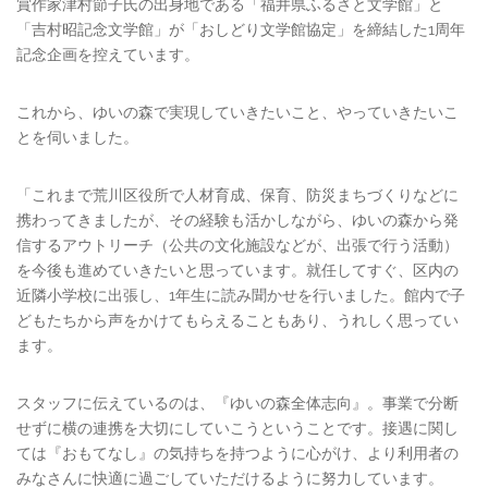
賞作家津村節子氏の出身地である「福井県ふるさと文学館」と
「吉村昭記念文学館」が「おしどり文学館協定」を締結した1周年
記念企画を控えています。
これから、ゆいの森で実現していきたいこと、やっていきたいこ
とを伺いました。
「これまで荒川区役所で人材育成、保育、防災まちづくりなどに
携わってきましたが、その経験も活かしながら、ゆいの森から発
信するアウトリーチ（公共の文化施設などが、出張で行う活動）
を今後も進めていきたいと思っています。就任してすぐ、区内の
近隣小学校に出張し、1年生に読み聞かせを行いました。館内で子
どもたちから声をかけてもらえることもあり、うれしく思ってい
ます。
スタッフに伝えているのは、『ゆいの森全体志向』。事業で分断
せずに横の連携を大切にしていこうということです。接遇に関し
ては『おもてなし』の気持ちを持つように心がけ、より利用者の
みなさんに快適に過ごしていただけるように努力しています。