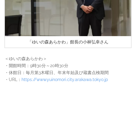
「ゆいの森あらかわ」館長の小林弘幸さん
＜ゆいの森あらかわ＞
・開館時間：9時30分～20時30分
・休館日：毎月第3木曜日、年末年始及び蔵書点検期間
・URL：
https://www.yuinomori.city.arakawa.tokyo.jp