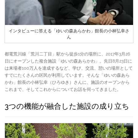
インタビューに答える「ゆいの森あらかわ」館長の小林弘幸さ
ん
都電荒川線「荒川二丁目」駅から徒歩1分の場所に、2017年3月26
日にオープンした複合施設「ゆいの森あらかわ」。先日8月23日に
は来場者100万人を達成するなど、学び、交流、憩いの場所として
すでにたくさんの区民が利用しています。そんな「ゆいの森あら
かわ」館長の小林弘幸（ひろゆき）さんに、施設のオープンから
これまで、そしてこれからについてお話を伺ってきました。
3つの機能が融合した施設の成り立ち