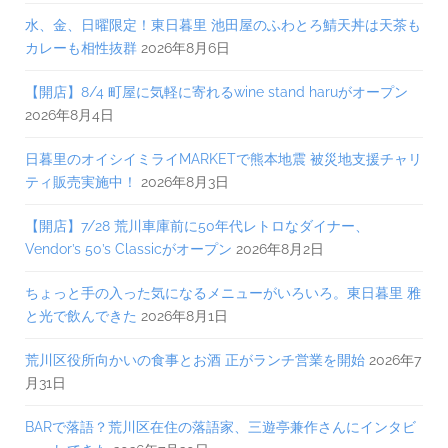
水、金、日曜限定！東日暮里 池田屋のふわとろ鯖天丼は天茶も
カレーも相性抜群
2026年8月6日
【開店】8/4 町屋に気軽に寄れるwine stand haruがオープン
2026年8月4日
日暮里のオイシイミライMARKETで熊本地震 被災地支援チャリ
ティ販売実施中！
2026年8月3日
【開店】7/28 荒川車庫前に50年代レトロなダイナー、
Vendor’s 50’s Classicがオープン
2026年8月2日
ちょっと手の入った気になるメニューがいろいろ。東日暮里 雅
と光で飲んできた
2026年8月1日
荒川区役所向かいの食事とお酒 正がランチ営業を開始
2026年7
月31日
BARで落語？荒川区在住の落語家、三遊亭兼作さんにインタビ