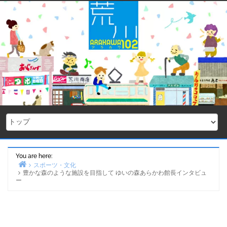
Skip
to
content
You are here:
スポーツ・文化
豊かな森のような施設を目指して ゆいの森あらかわ館長インタビュ
Home
ー