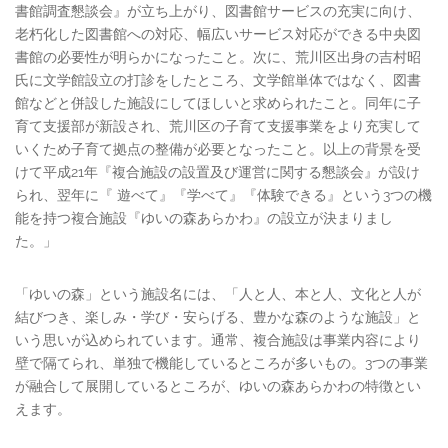
書館調査懇談会』が立ち上がり、図書館サービスの充実に向け、
老朽化した図書館への対応、幅広いサービス対応ができる中央図
書館の必要性が明らかになったこと。次に、荒川区出身の吉村昭
氏に文学館設立の打診をしたところ、文学館単体ではなく、図書
館などと併設した施設にしてほしいと求められたこと。同年に子
育て支援部が新設され、荒川区の子育て支援事業をより充実して
いくため子育て拠点の整備が必要となったこと。以上の背景を受
けて平成21年『複合施設の設置及び運営に関する懇談会』が設け
られ、翌年に『 遊べて』『学べて』『体験できる』という3つの機
能を持つ複合施設『ゆいの森あらかわ』の設立が決まりまし
た。」
「ゆいの森」という施設名には、「人と人、本と人、文化と人が
結びつき、楽しみ・学び・安らげる、豊かな森のような施設」と
いう思いが込められています。通常、複合施設は事業内容により
壁で隔てられ、単独で機能しているところが多いもの。3つの事業
が融合して展開しているところが、ゆいの森あらかわの特徴とい
えます。