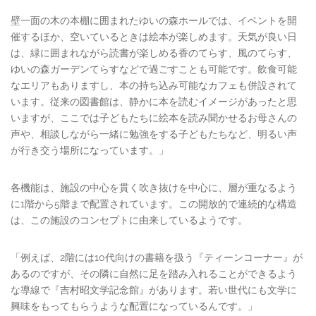
壁一面の木の本棚に囲まれたゆいの森ホールでは、イベントを開
催するほか、空いているときは絵本が楽しめます。天気が良い日
は、緑に囲まれながら読書が楽しめる香のてらす、風のてらす、
ゆいの森ガーデンてらすなどで過ごすことも可能です。飲食可能
なエリアもありますし、本の持ち込み可能なカフェも併設されて
います。従来の図書館は、静かに本を読むイメージがあったと思
いますが、ここでは子どもたちに絵本を読み聞かせるお母さんの
声や、相談しながら一緒に勉強をする子どもたちなど、明るい声
が行き交う場所になっています。」
各機能は、施設の中心を貫く吹き抜けを中心に、層が重なるよう
に1階から5階まで配置されています。この開放的で連続的な構造
は、この施設のコンセプトに由来しているようです。
「例えば、2階には10代向けの書籍を扱う『ティーンコーナー』が
あるのですが、その隣に自然に足を踏み入れることができるよう
な導線で『吉村昭文学記念館』があります。若い世代にも文学に
興味をもってもらうような配置になっているんです。」