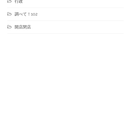
行政
調べて！102
開店閉店