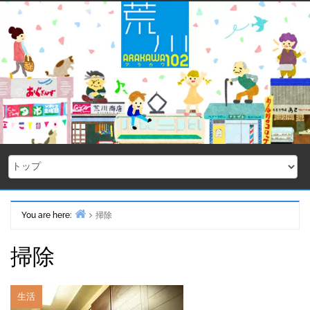
Skip
to
content
You are here:
掃除
Home
掃除
生活