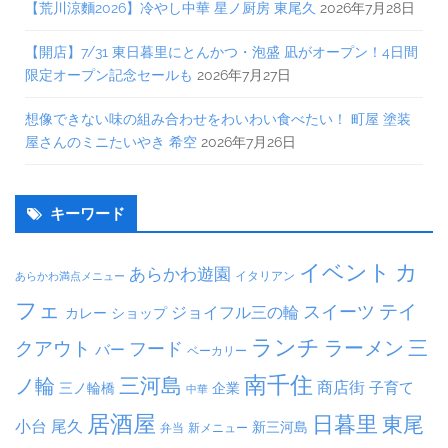
【荒川涼麵2026】冷やし中華 星ノ厨房 東尾久
2026年7月28日
【開店】7/31 東日暮里にとんかつ・泡盛 凪がオープン！4日間
限定オープン記念セールも
2026年7月27日
想像できない味の組み合わせをわいわい食べたい！ 町屋 塗装
屋さんのミニたいやき 希空
2026年7月26日
キーワード
イベント
カ
あらかわ遊園
イタリアン
あらかわ満点メニュー
フェ
テイ
スイーツ
ジョイフル三の輪
ショップ
カレー
ランチ
ラーメン
クアウト
三
フード
バー
ベーカリー
南千住
三河島
ノ輪
商店街
子育て
三ノ輪橋
企業
中華
居酒屋
日暮里
東尾
小台
尾久
新三河島
弁当
新メニュー