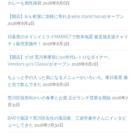
カレーも相性抜群
2026年8月6日
【開店】8/4 町屋に気軽に寄れるwine stand haruがオープン
2026年8月4日
日暮里のオイシイミライMARKETで熊本地震 被災地支援チャリ
ティ販売実施中！
2026年8月3日
【開店】7/28 荒川車庫前に50年代レトロなダイナー、
Vendor’s 50’s Classicがオープン
2026年8月2日
ちょっと手の入った気になるメニューがいろいろ。東日暮里 雅
と光で飲んできた
2026年8月1日
荒川区役所向かいの食事とお酒 正がランチ営業を開始
2026年7
月31日
BARで落語？荒川区在住の落語家、三遊亭兼作さんにインタビ
ューしてきた
2026年7月30日