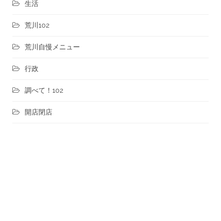
生活
荒川102
荒川自慢メニュー
行政
調べて！102
開店閉店