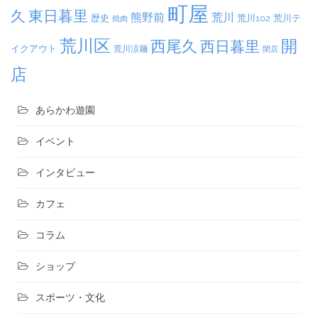
町屋
久
東日暮里
熊野前
荒川
荒川102
荒川テ
歴史
焼肉
荒川区
開
西尾久
西日暮里
イクアウト
荒川涼麺
閉店
店
あらかわ遊園
イベント
インタビュー
カフェ
コラム
ショップ
スポーツ・文化