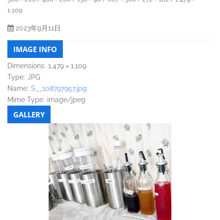
1,109
2023年9月11日
IMAGE INFO
Dimensions:
1,479 × 1,109
Type:
JPG
Name:
S__108797957.jpg
Mime Type:
image/jpeg
GALLERY