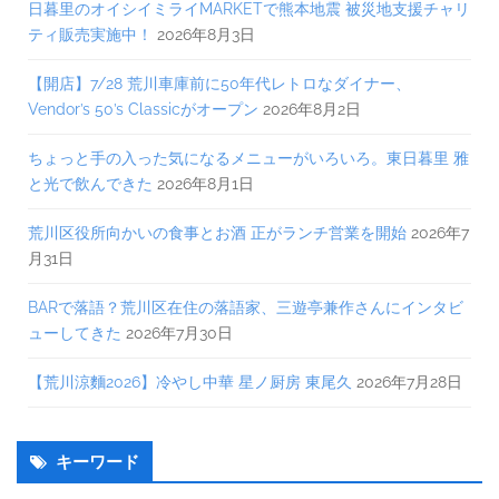
日暮里のオイシイミライMARKETで熊本地震 被災地支援チャリ
ティ販売実施中！
2026年8月3日
【開店】7/28 荒川車庫前に50年代レトロなダイナー、
Vendor’s 50’s Classicがオープン
2026年8月2日
ちょっと手の入った気になるメニューがいろいろ。東日暮里 雅
と光で飲んできた
2026年8月1日
荒川区役所向かいの食事とお酒 正がランチ営業を開始
2026年7
月31日
BARで落語？荒川区在住の落語家、三遊亭兼作さんにインタビ
ューしてきた
2026年7月30日
【荒川涼麵2026】冷やし中華 星ノ厨房 東尾久
2026年7月28日
キーワード