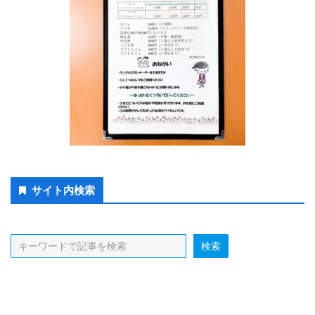
Secondary
サイト内検索
Sidebar