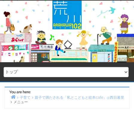
Skip
to
content
You are here:
子育て
親子で満たされる「私とこどもと絵本cafe」@西日暮里
メニュー
Home