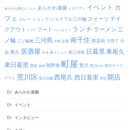
イベント
カ
あらかわ遊園
イタリアン
あらかわ満点メニュー
フェ
テイ
スイーツ
ジョイフル三の輪
カレー
ショップ
ランチ
ラーメン
クアウト
三
フード
バー
ベーカリー
南千住
三河島
ノ輪
商店街
小
子育て
三ノ輪橋
企業
中華
居酒屋
日暮里
東尾久
台
尾久
新三河島
弁当
新メニュー
町屋
東日暮里
熊野前
荒川
荒川102
荒川テイク
歴史
焼肉
荒川区
開店
西尾久
西日暮里
アウト
荒川涼麺
閉店
あらかわ遊園
イベント
インタビュー