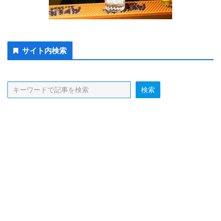
Secondary
サイト内検索
Sidebar