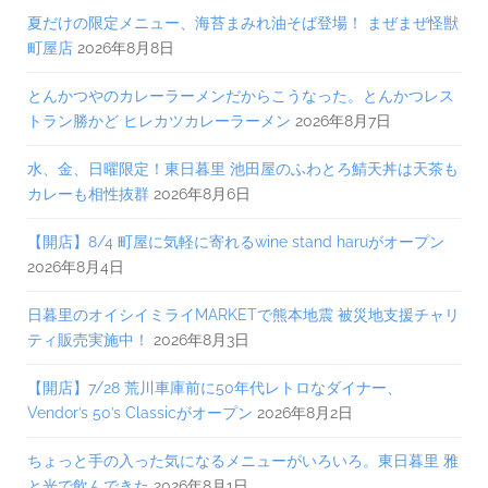
夏だけの限定メニュー、海苔まみれ油そば登場！ まぜまぜ怪獣
町屋店
2026年8月8日
とんかつやのカレーラーメンだからこうなった。とんかつレス
トラン勝かど ヒレカツカレーラーメン
2026年8月7日
水、金、日曜限定！東日暮里 池田屋のふわとろ鯖天丼は天茶も
カレーも相性抜群
2026年8月6日
【開店】8/4 町屋に気軽に寄れるwine stand haruがオープン
2026年8月4日
日暮里のオイシイミライMARKETで熊本地震 被災地支援チャリ
ティ販売実施中！
2026年8月3日
【開店】7/28 荒川車庫前に50年代レトロなダイナー、
Vendor’s 50’s Classicがオープン
2026年8月2日
ちょっと手の入った気になるメニューがいろいろ。東日暮里 雅
と光で飲んできた
2026年8月1日