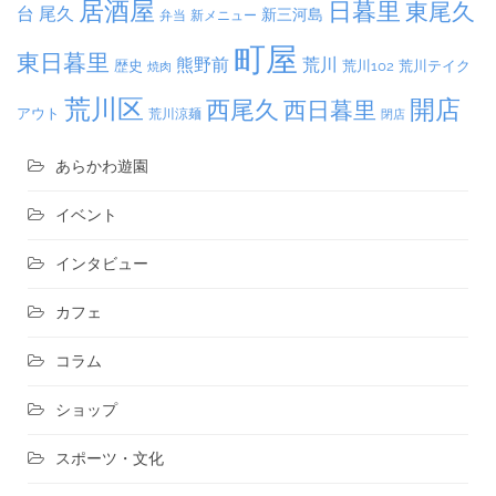
居酒屋
日暮里
東尾久
台
尾久
新三河島
弁当
新メニュー
町屋
東日暮里
熊野前
荒川
荒川102
荒川テイク
歴史
焼肉
荒川区
開店
西尾久
西日暮里
アウト
荒川涼麺
閉店
あらかわ遊園
イベント
インタビュー
カフェ
コラム
ショップ
スポーツ・文化