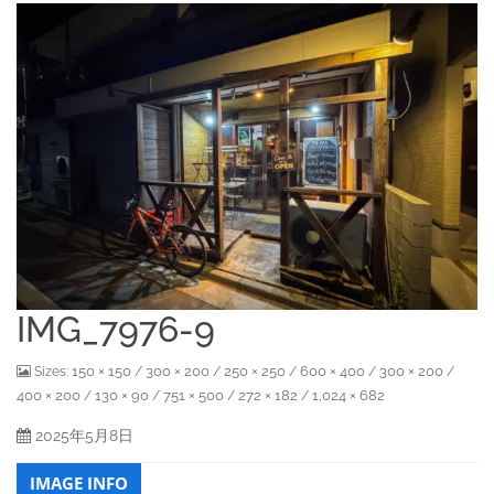
IMG_7976-9
150 × 150
300 × 200
250 × 250
600 × 400
300 × 200
Sizes:
/
/
/
/
/
400 × 200
130 × 90
751 × 500
272 × 182
1,024 × 682
/
/
/
/
2025年5月8日
IMAGE INFO