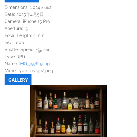
Dimensions:
1,024 × 682
Date:
2025年4月5日
Camera:
iPhone 15 Pro
f
Aperture:
⁄
2
Focal Length:
2 mm
ISO:
1000
1
Shutter Speed:
⁄
sec
50
Type:
JPG
Name:
IMG_7976-9.jpg
Mime Type:
image/jpeg
GALLERY