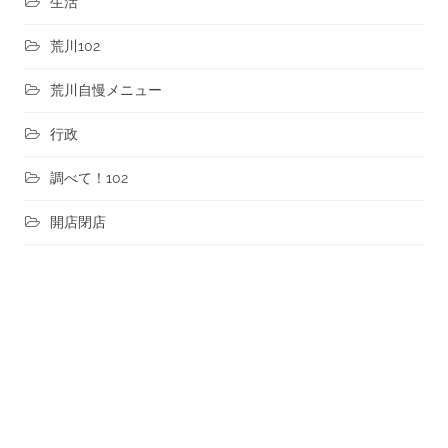
生活
荒川102
荒川自慢メニュー
行政
調べて！102
開店閉店