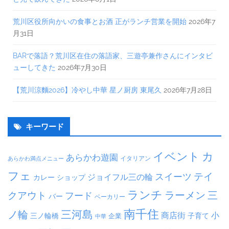
荒川区役所向かいの食事とお酒 正がランチ営業を開始
2026年7
月31日
BARで落語？荒川区在住の落語家、三遊亭兼作さんにインタビ
ューしてきた
2026年7月30日
【荒川涼麵2026】冷やし中華 星ノ厨房 東尾久
2026年7月28日
キーワード
イベント
カ
あらかわ遊園
イタリアン
あらかわ満点メニュー
フェ
テイ
スイーツ
ジョイフル三の輪
カレー
ショップ
ランチ
ラーメン
クアウト
三
フード
バー
ベーカリー
南千住
三河島
ノ輪
商店街
小
子育て
三ノ輪橋
企業
中華