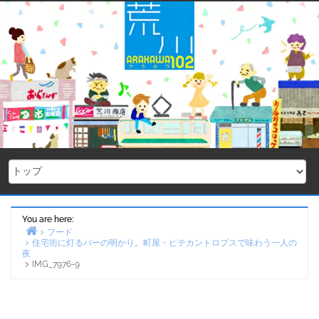
Skip
to
content
You are here:
フード
住宅街に灯るバーの明かり。町屋・ピテカントロプスで味わう一人の
Home
夜
IMG_7976-9