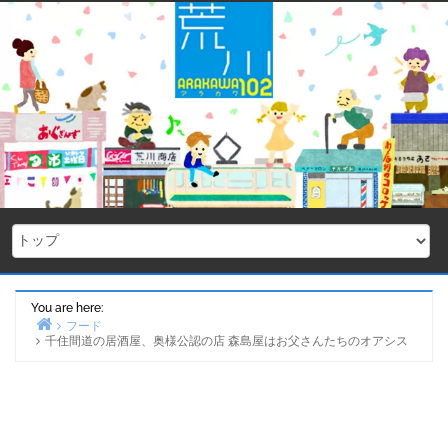
Skip
to
content
You are here:
フード
千住間道の居酒屋、奥様公認の店 森島屋はお父さんたちのオアシス
Home