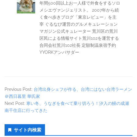
年間500回以上お一人様で外食をするソロ
メシエヴァンジェリスト。 2007年から続
く食べ歩きブログ「東京レビュー」を主
宰 ぐるなび運営のグルメキュレーション
マガジン公式キュレーター 荒川区の荒川
区民による情報サイト荒川102を運営する
合同会社荒川102社長 定額制温泉宿予約
YYORKアンバサダー
Previous Post:
台湾出身シェフが作る、台湾にはない台湾ラーメン
＠西日暮里 華氏家
Next Post:
寒い冬、うなぎを食べて乗り切ろう！汐入の鰻の成瀬
南千住店に行ってきた
Secondary
サイト内検索
Sidebar