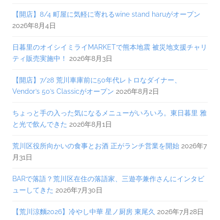
【開店】8/4 町屋に気軽に寄れるwine stand haruがオープン
2026年8月4日
日暮里のオイシイミライMARKETで熊本地震 被災地支援チャリ
ティ販売実施中！
2026年8月3日
【開店】7/28 荒川車庫前に50年代レトロなダイナー、
Vendor’s 50’s Classicがオープン
2026年8月2日
ちょっと手の入った気になるメニューがいろいろ。東日暮里 雅
と光で飲んできた
2026年8月1日
荒川区役所向かいの食事とお酒 正がランチ営業を開始
2026年7
月31日
BARで落語？荒川区在住の落語家、三遊亭兼作さんにインタビ
ューしてきた
2026年7月30日
【荒川涼麵2026】冷やし中華 星ノ厨房 東尾久
2026年7月28日