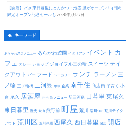
【開店】7/31 東日暮里にとんかつ・泡盛 凪がオープン！4日間
限定オープン記念セールも
2026年7月27日
キーワード
イベント
カ
あらかわ遊園
イタリアン
あらかわ満点メニュー
フェ
テイ
スイーツ
ジョイフル三の輪
カレー
ショップ
ランチ
ラーメン
クアウト
三
フード
バー
ベーカリー
南千住
三河島
ノ輪
商店街
小
子育て
三ノ輪橋
企業
中華
居酒屋
日暮里
東尾久
台
尾久
新三河島
弁当
新メニュー
町屋
東日暮里
熊野前
荒川
荒川102
荒川テイク
歴史
焼肉
荒川区
開店
西尾久
西日暮里
アウト
荒川涼麺
閉店