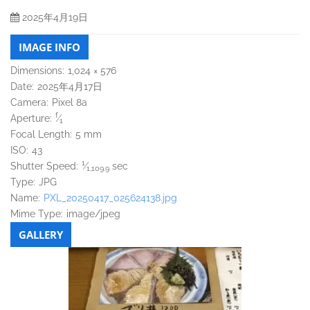
2025年4月19日
IMAGE INFO
Dimensions:
1,024 × 576
Date:
2025年4月17日
Camera:
Pixel 8a
f
Aperture:
⁄
1
Focal Length:
5 mm
ISO:
43
1
Shutter Speed:
⁄
sec
1,109.9
Type:
JPG
Name:
PXL_20250417_025624138.jpg
Mime Type:
image/jpeg
GALLERY