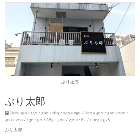
ぶり太郎
ぶり太郎
150 × 150
300 × 169
250 × 250
600 × 400
300 × 200
Sizes:
/
/
/
/
/
400 × 200
130 × 90
889 × 500
272 × 182
1,024 × 576
/
/
/
/
ぶり太郎