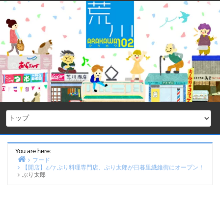
Skip
to
content
You are here:
フード
【開店】4/7 ぶり料理専門店、ぶり太郎が日暮里繊維街にオープン！
Home
ぶり太郎