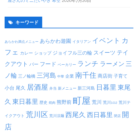
屋さんのミニたいやき 希空
2026年7月26日
キーワード
イベント
カ
あらかわ遊園
イタリアン
あらかわ満点メニュー
フェ
テイ
スイーツ
ジョイフル三の輪
ショップ
カレー
ランチ
ラーメン
クアウト
三
フード
バー
ベーカリー
南千住
三河島
ノ輪
商店街
子育て
三ノ輪橋
企業
中華
居酒屋
日暮里
東尾
小台
尾久
新三河島
弁当
新メニュー
町屋
久
東日暮里
熊野前
荒川
荒川102
荒川テ
歴史
焼肉
荒川区
開
西尾久
西日暮里
イクアウト
荒川涼麺
閉店
店