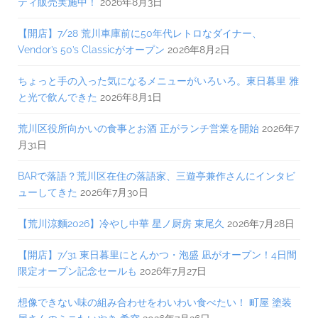
ティ販売実施中！
2026年8月3日
【開店】7/28 荒川車庫前に50年代レトロなダイナー、
Vendor’s 50’s Classicがオープン
2026年8月2日
ちょっと手の入った気になるメニューがいろいろ。東日暮里 雅
と光で飲んできた
2026年8月1日
荒川区役所向かいの食事とお酒 正がランチ営業を開始
2026年7
月31日
BARで落語？荒川区在住の落語家、三遊亭兼作さんにインタビ
ューしてきた
2026年7月30日
【荒川涼麵2026】冷やし中華 星ノ厨房 東尾久
2026年7月28日
【開店】7/31 東日暮里にとんかつ・泡盛 凪がオープン！4日間
限定オープン記念セールも
2026年7月27日
想像できない味の組み合わせをわいわい食べたい！ 町屋 塗装