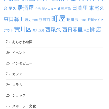
居酒屋
日暮里
東尾久
台
尾久
新三河島
弁当
新メニュー
町屋
東日暮里
熊野前
荒川
荒川102
荒川テイク
歴史
焼肉
荒川区
開店
西尾久
西日暮里
アウト
荒川涼麺
閉店
あらかわ遊園
イベント
インタビュー
カフェ
コラム
ショップ
スポーツ・文化