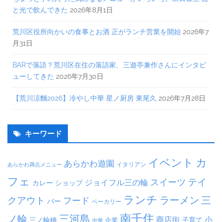
と光で飲んできた
2026年8月1日
荒川区役所向かいの食事とお酒 正がランチ営業を開始
2026年7
月31日
BARで落語？荒川区在住の落語家、三遊亭兼作さんにインタビ
ューしてきた
2026年7月30日
【荒川涼麵2026】冷やし中華 星ノ厨房 東尾久
2026年7月28日
キーワード
イベント
カ
あらかわ遊園
イタリアン
あらかわ満点メニュー
フェ
テイ
スイーツ
ジョイフル三の輪
カレー
ショップ
ランチ
ラーメン
クアウト
三
フード
バー
ベーカリー
南千住
三河島
ノ輪
商店街
小
子育て
三ノ輪橋
企業
中華