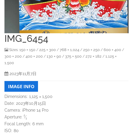
IMG_6454
150 × 150
225 × 300
768 × 1,024
250 × 250
600 × 400
Sizes:
/
/
/
/
/
300 × 200
400 × 200
130 × 90
375 × 500
272 × 182
1,125 ×
/
/
/
/
/
1,500
2023年11月7日
IMAGE INFO
Dimensions:
1,125 × 1,500
Date:
2023年10月15日
Camera:
iPhone 14 Pro
f
Aperture:
⁄
1
Focal Length:
6 mm
ISO:
80