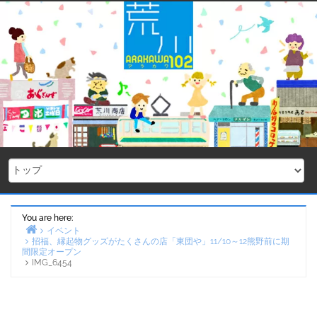
Skip
to
content
You are here:
イベント
招福、縁起物グッズがたくさんの店「東団や」11/10～12熊野前に期
Home
間限定オープン
IMG_6454