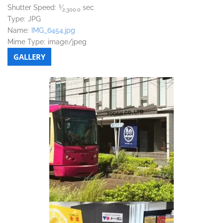
1
Shutter Speed:
⁄
sec
2,300.0
Type:
JPG
Name:
IMG_6454.jpg
Mime Type:
image/jpeg
GALLERY