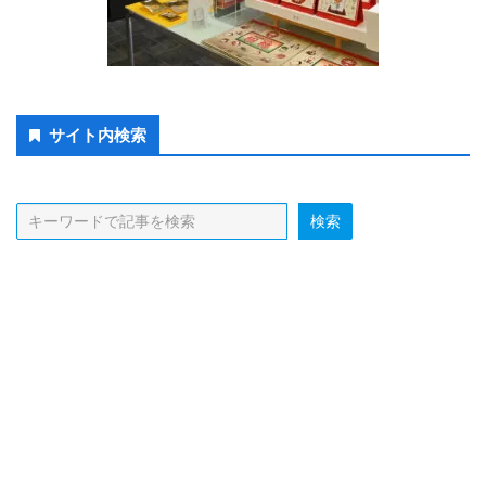
Secondary
サイト内検索
Sidebar