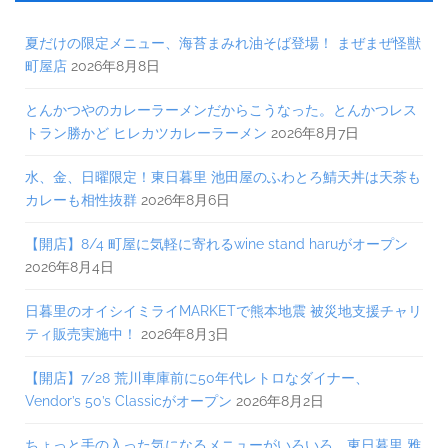
夏だけの限定メニュー、海苔まみれ油そば登場！ まぜまぜ怪獣
町屋店
2026年8月8日
とんかつやのカレーラーメンだからこうなった。とんかつレス
トラン勝かど ヒレカツカレーラーメン
2026年8月7日
水、金、日曜限定！東日暮里 池田屋のふわとろ鯖天丼は天茶も
カレーも相性抜群
2026年8月6日
【開店】8/4 町屋に気軽に寄れるwine stand haruがオープン
2026年8月4日
日暮里のオイシイミライMARKETで熊本地震 被災地支援チャリ
ティ販売実施中！
2026年8月3日
【開店】7/28 荒川車庫前に50年代レトロなダイナー、
Vendor’s 50’s Classicがオープン
2026年8月2日
ちょっと手の入った気になるメニューがいろいろ。東日暮里 雅