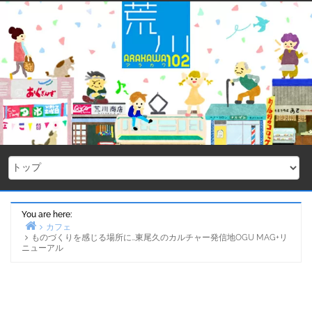
Skip
to
content
You are here:
カフェ
ものづくりを感じる場所に…東尾久のカルチャー発信地OGU MAG+リ
Home
ニューアル