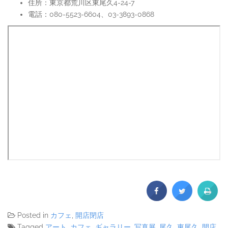
住所：東京都荒川区東尾久4-24-7
電話：080-5523-6604、03-3893-0868
Posted in
カフェ
,
開店閉店
Tagged
アート
,
カフェ
,
ギャラリー
,
写真展
,
尾久
,
東尾久
,
開店
,