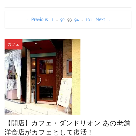
投
← Previous
1
…
92
93
94
…
101
Next →
稿
の
カフェ
ペ
ー
ジ
送
り
【開店】カフェ・ダンドリオン あの老舗
洋食店がカフェとして復活！