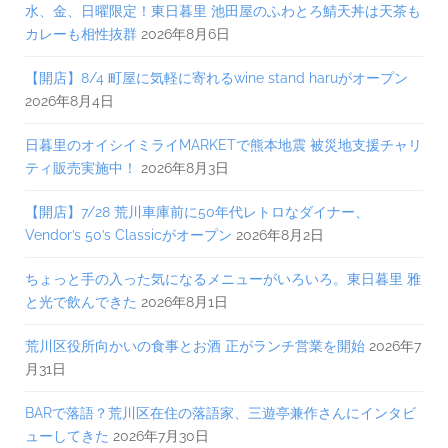
水、金、日曜限定！東日暮里 池田屋のふわとろ鯖天丼は天茶も
カレーも相性抜群
2026年8月6日
【開店】8/4 町屋に気軽に寄れるwine stand haruがオープン
2026年8月4日
日暮里のオイシイミライMARKETで熊本地震 被災地支援チャリ
ティ販売実施中！
2026年8月3日
【開店】7/28 荒川車庫前に50年代レトロなダイナー、
Vendor’s 50’s Classicがオープン
2026年8月2日
ちょっと手の入った気になるメニューがいろいろ。東日暮里 雅
と光で飲んできた
2026年8月1日
荒川区役所向かいの食事とお酒 正がランチ営業を開始
2026年7
月31日
BARで落語？荒川区在住の落語家、三遊亭兼作さんにインタビ
ューしてきた
2026年7月30日