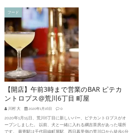
フード
【開店】午前3時まで営業のBAR ピテカ
ントロプス@荒川6丁目 町屋
川村 大
0
2020年1月16日
2020年1月15日、荒川6丁目に新しいバー、ピテカントロプスがオ
ープンしました。 以前、犬と一緒に入れる綱吉茶房があった場所
です。 最寄駅は千代田線町屋駅、西日暮里側の荒川口から徒歩5分