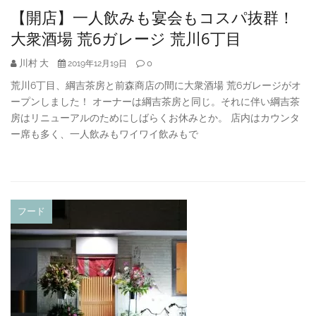
【開店】一人飲みも宴会もコスパ抜群！
大衆酒場 荒6ガレージ 荒川6丁目
川村 大
0
2019年12月19日
荒川6丁目、綱吉茶房と前森商店の間に大衆酒場 荒6ガレージがオ
ープンしました！ オーナーは綱吉茶房と同じ。それに伴い綱吉茶
房はリニューアルのためにしばらくお休みとか。 店内はカウンタ
ー席も多く、一人飲みもワイワイ飲みもで
フード