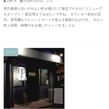
川村 大
0
2019年12月21日
尾竹橋通り沿いのやよい軒が揚げたて食堂アゲルヤにリニューア
ルオープン！ 最近増えてるみたいですね。 カウンター多めの店
内、券売機もクレジットカードが使える最新のものです。 やよい
軒と同様、味噌汁をお酒にチャンジすることも
フード