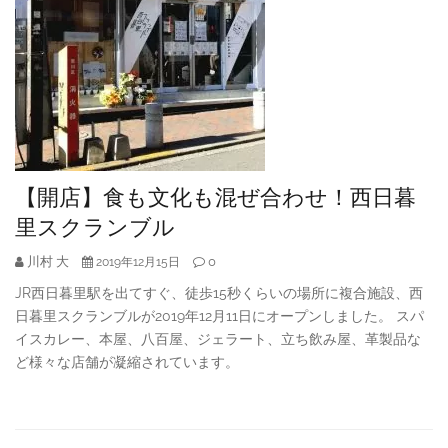
【開店】食も文化も混ぜ合わせ！西日暮
里スクランブル
川村 大
0
2019年12月15日
JR西日暮里駅を出てすぐ、徒歩15秒くらいの場所に複合施設、西
日暮里スクランブルが2019年12月11日にオープンしました。 スパ
イスカレー、本屋、八百屋、ジェラート、立ち飲み屋、革製品な
ど様々な店舗が凝縮されています。