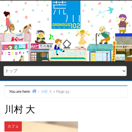
Skip
to
content
You are here:
川村 大
Page 93
Home
川村 大
カフェ