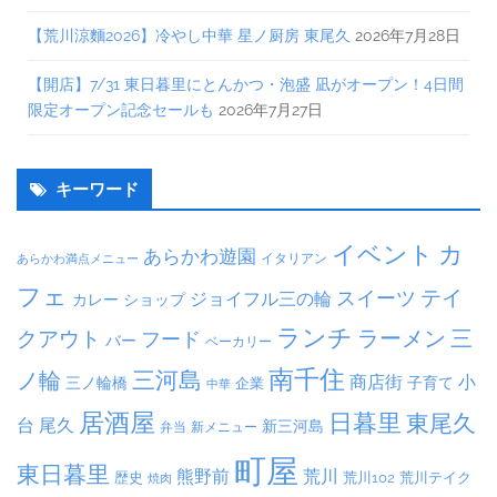
【荒川涼麵2026】冷やし中華 星ノ厨房 東尾久
2026年7月28日
【開店】7/31 東日暮里にとんかつ・泡盛 凪がオープン！4日間
限定オープン記念セールも
2026年7月27日
キーワード
イベント
カ
あらかわ遊園
イタリアン
あらかわ満点メニュー
フェ
テイ
スイーツ
ジョイフル三の輪
カレー
ショップ
ランチ
ラーメン
クアウト
三
フード
バー
ベーカリー
南千住
三河島
ノ輪
商店街
小
子育て
三ノ輪橋
企業
中華
居酒屋
日暮里
東尾久
台
尾久
新三河島
弁当
新メニュー
町屋
東日暮里
熊野前
荒川
荒川102
荒川テイク
歴史
焼肉