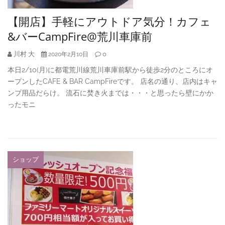
【開店】手軽にアウトドア気分！カフェ
&バーCampFire@荒川車庫前
川村 大
0
2020年2月10日
本日2/10(月)に都電荒川線荒川車庫前駅から徒歩2分のところにオ
ープンしたCAFE & BAR CampFireです。 店名の通り、店内はキャ
ンプ用品だらけ。 流石に焚き火までは・・・と思ったら壁にかか
ったモニ
ショップ