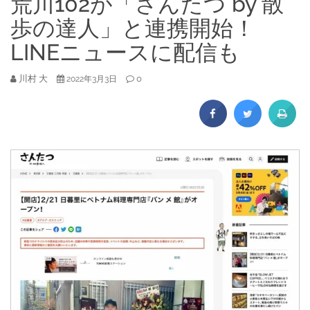
荒川102が「さんたつ by 散
歩の達人」と連携開始！
LINEニュースに配信も
川村 大
0
2022年3月3日