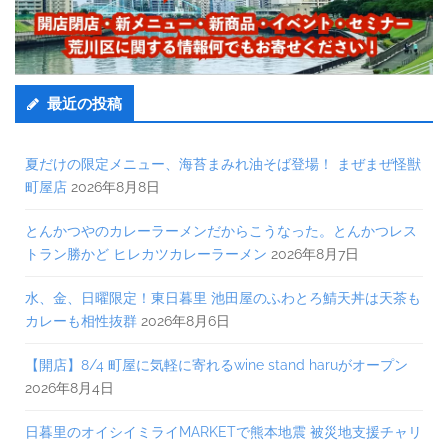
最近の投稿
夏だけの限定メニュー、海苔まみれ油そば登場！ まぜまぜ怪獣
町屋店
2026年8月8日
とんかつやのカレーラーメンだからこうなった。とんかつレス
トラン勝かど ヒレカツカレーラーメン
2026年8月7日
水、金、日曜限定！東日暮里 池田屋のふわとろ鯖天丼は天茶も
カレーも相性抜群
2026年8月6日
【開店】8/4 町屋に気軽に寄れるwine stand haruがオープン
2026年8月4日
日暮里のオイシイミライMARKETで熊本地震 被災地支援チャリ