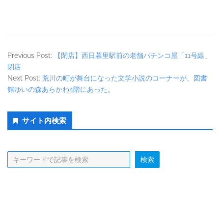
Previous Post:
【閉店】西日暮里駅前の老舗パチンコ屋「11号線」
閉店
Next Post:
荒川の町が舞台になった文学小説のコーナーが、図書
館ゆいの森あらかわ4階にあった。
Secondary
サイト内検索
Sidebar