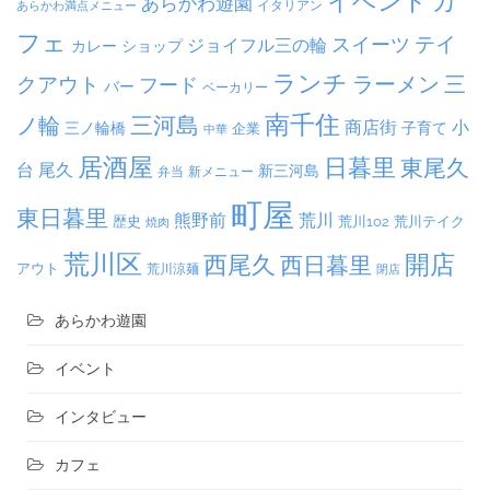
イベント
カ
あらかわ遊園
イタリアン
あらかわ満点メニュー
フェ
テイ
スイーツ
ジョイフル三の輪
カレー
ショップ
ランチ
ラーメン
クアウト
三
フード
バー
ベーカリー
南千住
三河島
ノ輪
商店街
小
子育て
三ノ輪橋
企業
中華
居酒屋
日暮里
東尾久
台
尾久
新三河島
弁当
新メニュー
町屋
東日暮里
熊野前
荒川
荒川102
荒川テイク
歴史
焼肉
荒川区
開店
西尾久
西日暮里
アウト
荒川涼麺
閉店
あらかわ遊園
イベント
インタビュー
カフェ