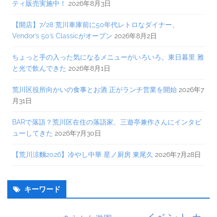
ティ販売実施中！
2026年8月3日
【開店】7/28 荒川車庫前に50年代レトロなダイナー、
Vendor’s 50’s Classicがオープン
2026年8月2日
ちょっと手の入った気になるメニューがいろいろ。東日暮里 雅
と光で飲んできた
2026年8月1日
荒川区役所向かいの食事とお酒 正がランチ営業を開始
2026年7
月31日
BARで落語？荒川区在住の落語家、三遊亭兼作さんにインタビ
ューしてきた
2026年7月30日
【荒川涼麵2026】冷やし中華 星ノ厨房 東尾久
2026年7月28日
キーワード