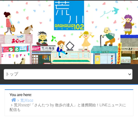
Skip
to
content
You are here:
荒川102
荒川102が「さんたつ by 散歩の達人」と連携開始！LINEニュースに
Home
配信も