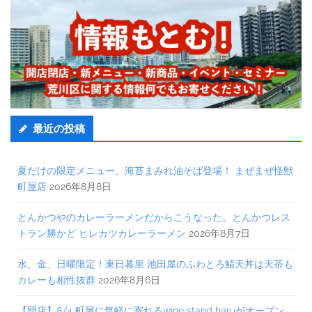
最近の投稿
夏だけの限定メニュー、海苔まみれ油そば登場！ まぜまぜ怪獣
町屋店
2026年8月8日
とんかつやのカレーラーメンだからこうなった。とんかつレス
トラン勝かど ヒレカツカレーラーメン
2026年8月7日
水、金、日曜限定！東日暮里 池田屋のふわとろ鯖天丼は天茶も
カレーも相性抜群
2026年8月6日
【開店】8/4 町屋に気軽に寄れるwine stand haruがオープン