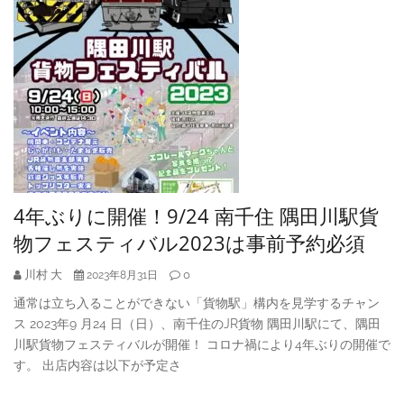
4年ぶりに開催！9/24 南千住 隅田川駅貨
物フェスティバル2023は事前予約必須
川村 大
0
2023年8月31日
通常は立ち入ることができない「貨物駅」構内を見学するチャン
ス 2023年9 月24 日（日）、南千住のJR貨物 隅田川駅にて、隅田
川駅貨物フェスティバルが開催！ コロナ禍により4年ぶりの開催で
す。 出店内容は以下が予定さ