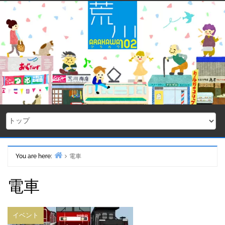
Skip
to
content
You are here:
電車
Home
電車
イベント