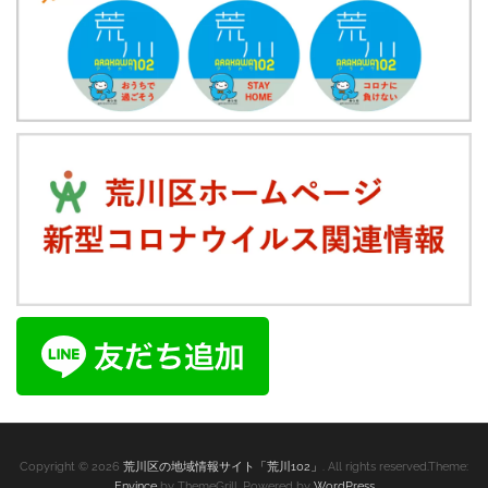
Copyright © 2026
荒川区の地域情報サイト「荒川102」
. All rights reserved.Theme:
Envince
by ThemeGrill. Powered by
WordPress