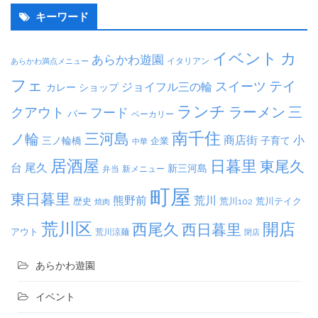
キーワード
イベント
カ
あらかわ遊園
イタリアン
あらかわ満点メニュー
フェ
テイ
スイーツ
ジョイフル三の輪
カレー
ショップ
ランチ
ラーメン
クアウト
三
フード
バー
ベーカリー
南千住
三河島
ノ輪
商店街
小
子育て
三ノ輪橋
企業
中華
居酒屋
日暮里
東尾久
台
尾久
新三河島
弁当
新メニュー
町屋
東日暮里
熊野前
荒川
荒川102
荒川テイク
歴史
焼肉
荒川区
開店
西尾久
西日暮里
アウト
荒川涼麺
閉店
あらかわ遊園
イベント