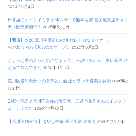
2026年8月4日
日暮里のオイシイミライMARKETで熊本地震 被災地支援チャリ
ティ販売実施中！
2026年8月3日
【開店】7/28 荒川車庫前に50年代レトロなダイナー、
Vendor’s 50’s Classicがオープン
2026年8月2日
ちょっと手の入った気になるメニューがいろいろ。東日暮里 雅
と光で飲んできた
2026年8月1日
荒川区役所向かいの食事とお酒 正がランチ営業を開始
2026年7
月31日
BARで落語？荒川区在住の落語家、三遊亭兼作さんにインタビ
ューしてきた
2026年7月30日
【荒川涼麵2026】冷やし中華 星ノ厨房 東尾久
2026年7月28日