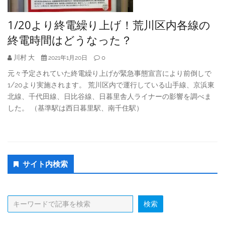
1/20より終電繰り上げ！荒川区内各線の
終電時間はどうなった？
川村 大
0
2021年1月20日
元々予定されていた終電繰り上げが緊急事態宣言により前倒しで
1/20より実施されます。 荒川区内で運行している山手線、京浜東
北線、千代田線、日比谷線、日暮里舎人ライナーの影響を調べま
した。 （基準駅は西日暮里駅、南千住駅）
Secondary
サイト内検索
Sidebar