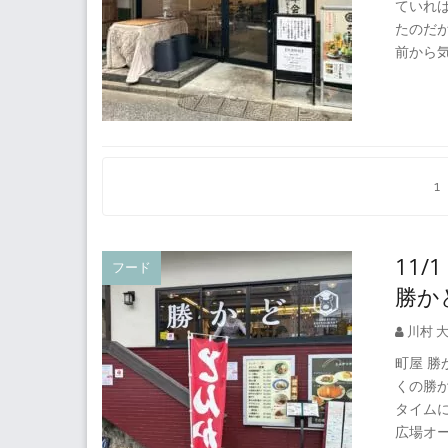
ていれ
たのだ
前から
投
1
稿
の
11
フード
ペ
勝か
ー
ジ
川村 
送
町屋 勝
くの勝
り
タイム
広場オ