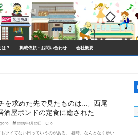
とは？
掲載依頼・お問い合わせ
会社概要
S
S
チを求めた先で見たものは…。西尾
居酒屋ボンドの定食に癒された
goro
0
2025年1月20日
てもツイてない日っていうのがある。 昼時、なんとなく歩い