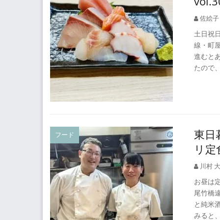
vol
佐絵子
土日祝日
線・町
進むと
たので
東日
フード
リ定
川村 
お昼は
尾竹橋
と純米酒
みると