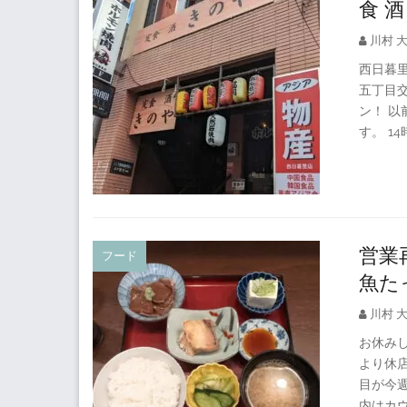
食 
川村 
西日暮里
五丁目交
ン！ 以
す。 1
営業
フード
魚た
川村 
お休みし
より休
目が今
内はカ