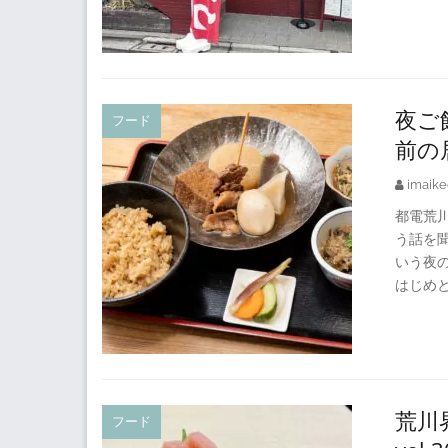
夜ご
フード
前の
imaike
都電荒
う話を聞
いう夜
はじめ
荒川
フード