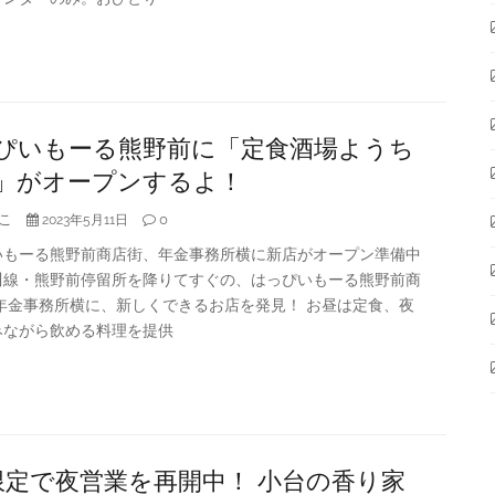
ぴいもーる熊野前に「定食酒場ようち
」がオープンするよ！
こ
0
2023年5月11日
いもーる熊野前商店街、年金事務所横に新店がオープン準備中
川線・熊野前停留所を降りてすぐの、はっぴいもーる熊野前商
年金事務所横に、新しくできるお店を発見！ お昼は定食、夜
みながら飲める料理を提供
限定で夜営業を再開中！ 小台の香り家