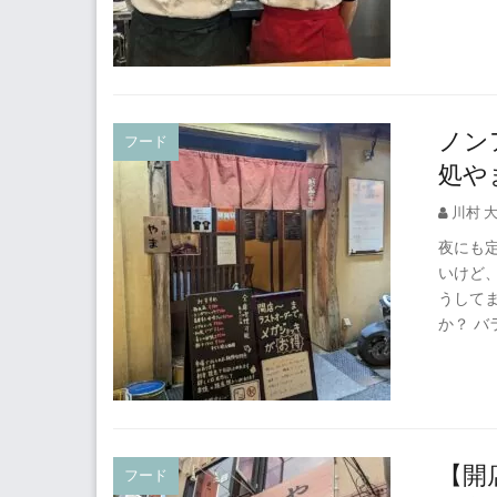
ノン
フード
処や
川村 
夜にも
いけど
うして
か？ 
【開
フード