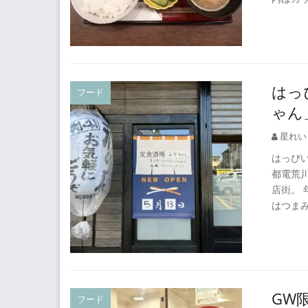
はっ
フード
ゃん
星れい
はっぴ
都電荒
店街。 
はつま
GW
フード