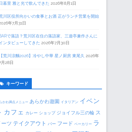
日暮里 雅と光で飲んできた
2026年8月1日
荒川区役所向かいの食事とお酒 正がランチ営業を開始
2026年7月31日
BARで落語？荒川区在住の落語家、三遊亭兼作さんに
インタビューしてきた
2026年7月30日
【荒川涼麵2026】冷やし中華 星ノ厨房 東尾久
2026年
7月28日
キーワード
イベン
あらかわ遊園
イタリアン
らかわ満点メニュー
ト
カフェ
ス
ジョイフル三の輪
カレー
ショップ
ラ
テイクアウト
イーツ
フード
バー
ベーカリー