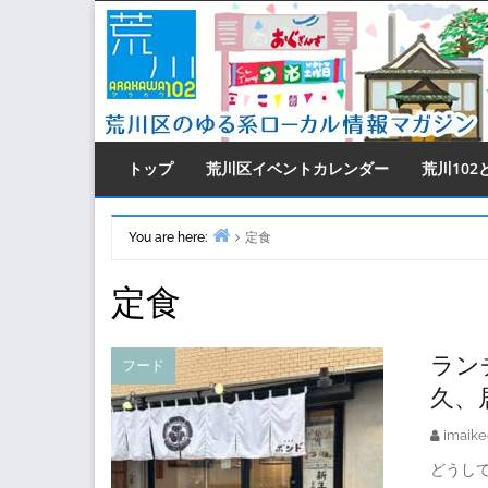
Skip
to
content
トップ
荒川区イベントカレンダー
荒川102
You are here:
定食
Home
定食
ラン
フード
久、
imaike
どうし