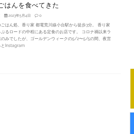
ごはんを食べてきた
大
0
2023年5月4日
ごはん処、香り家 都電荒川線小台駅から徒歩3分。 香り家
っぷるロードの中程にある定食のお店です。 コロナ禍以来ラ
のみでしたが、ゴールデンウィークの5/2〜5/5の間、夜営
Instagram