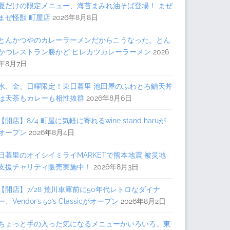
夏だけの限定メニュー、海苔まみれ油そば登場！ まぜ
まぜ怪獣 町屋店
2026年8月8日
とんかつやのカレーラーメンだからこうなった。とん
かつレストラン勝かど ヒレカツカレーラーメン
2026
年8月7日
水、金、日曜限定！東日暮里 池田屋のふわとろ鯖天丼
は天茶もカレーも相性抜群
2026年8月6日
【開店】8/4 町屋に気軽に寄れるwine stand haruが
オープン
2026年8月4日
日暮里のオイシイミライMARKETで熊本地震 被災地
支援チャリティ販売実施中！
2026年8月3日
【開店】7/28 荒川車庫前に50年代レトロなダイナ
ー、Vendor’s 50’s Classicがオープン
2026年8月2日
ちょっと手の入った気になるメニューがいろいろ。東