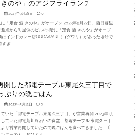
酒 きのや」のアジフライランチ
大
0
2023年9月28日
に「定食 酒 きのや」がオープン 2023年9月22日、西日暮里
差点から町屋側のビルの2階に「定食 酒 きのや」がオープ
前はインドカレー店GODAWARI（ゴダワリ）があった場所で
4時すぎ
再開した都電テーブル東尾久三丁目で
っぷりの晩ごはん
大
0
2023年5月12日
ていた「都電テーブル東尾久三丁目」が営業再開 2023年1月
店していた都電荒川線沿いの食堂、都電テーブル 東尾久三丁
週より営業再開していたので晩ごはんを食べてきました。 店
ウンターのみ。おひとり