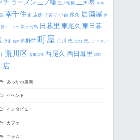
ンチ
三河島
ラーメン
三ノ輪
三ノ輪橋
中華
居酒屋
南千住
商店街
小台
尾久
子育て
業
弁
日暮里
東日暮
東尾久
新三河島
新メニュー
町屋
里
熊野前
荒川
荒川102
荒川テイクア
歴史
焼肉
荒川区
西尾久
西日暮里
ト
荒川涼麺
閉店
開店
あらかわ遊園
イベント
インタビュー
カフェ
コラム