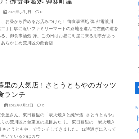
.30：御食事酒処 弾@町屋
0
2024年5月5日
、お昼から呑めるお店みつけた！ 御食事酒処 弾 都電荒川
屋二丁目駅に近いファミリーマートの路地を進んで左側の道を
ある、御食事酒処 弾。この日はお昼に町屋に来る用事があっ
、あらかじめ荒川区の飲食店
暮里の人気店！さとうともやのガッツ
食ランチ
大
0
2024年3月12日
あ
定食屋さん。東日暮里の「炭火焼きと純米酒 さとうともや」
遠りの荒川区と台東区の境目あたり。 東日暮里の「炭火焼き
 さとうともや」でランチしてきました。 12時過ぎに入って
、空いているのはカウ