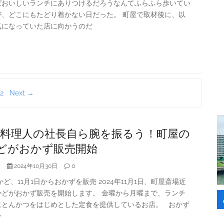
ばおいしいランチにありつけるだろうなんてふらふら歩いてい
が、どこにもたどり着かない日だった。 町屋で取材後に、以
気になっていた店に向かうのだ
2
Next →
/1 料理人の社長自ら腕を振るう！町屋の
どがおかず販売開始
大
0
2024年10月30日
かど、11月1日からおかずを販売 2024年11月1日、町屋斎場近
かどがおかず販売を開始します。 金曜から月曜まで、ランチ
にとんかつをはじめとした定食を提供しているお店。 おかず
ー