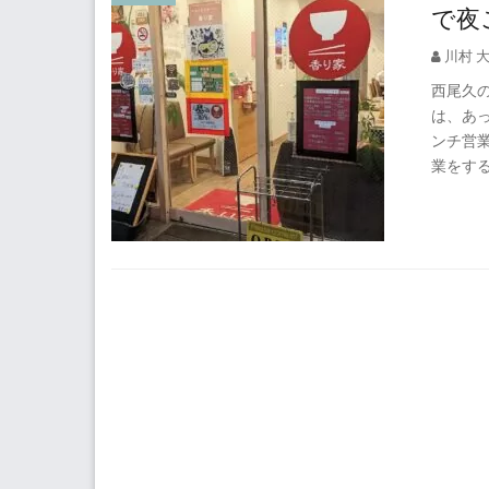
で夜
川村 
西尾久の
は、あ
ンチ営業
業をすると