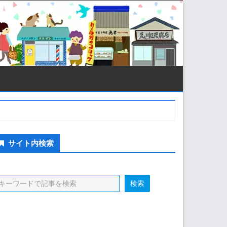
econdary
サイト内検索
idebar