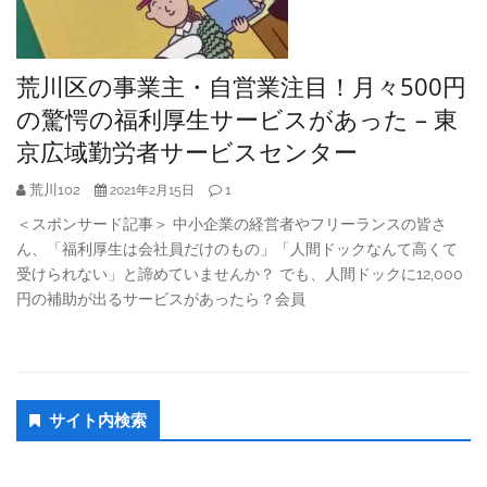
荒川区の事業主・自営業注目！月々500円
の驚愕の福利厚生サービスがあった – 東
京広域勤労者サービスセンター
荒川102
1
2021年2月15日
＜スポンサード記事＞ 中小企業の経営者やフリーランスの皆さ
ん、「福利厚生は会社員だけのもの」「人間ドックなんて高くて
受けられない」と諦めていませんか？ でも、人間ドックに12,000
円の補助が出るサービスがあったら？会員
Secondary
サイト内検索
Sidebar