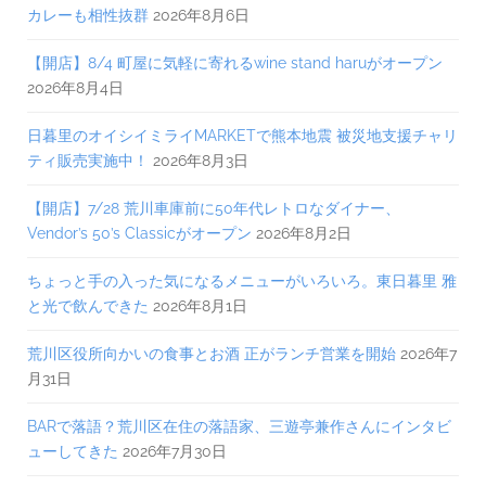
カレーも相性抜群
2026年8月6日
【開店】8/4 町屋に気軽に寄れるwine stand haruがオープン
2026年8月4日
日暮里のオイシイミライMARKETで熊本地震 被災地支援チャリ
ティ販売実施中！
2026年8月3日
【開店】7/28 荒川車庫前に50年代レトロなダイナー、
Vendor’s 50’s Classicがオープン
2026年8月2日
ちょっと手の入った気になるメニューがいろいろ。東日暮里 雅
と光で飲んできた
2026年8月1日
荒川区役所向かいの食事とお酒 正がランチ営業を開始
2026年7
月31日
BARで落語？荒川区在住の落語家、三遊亭兼作さんにインタビ
ューしてきた
2026年7月30日