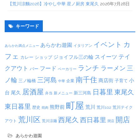
【荒川涼麵2026】冷やし中華 星ノ厨房 東尾久
2026年7月28日
キーワード
イベント
カ
あらかわ遊園
イタリアン
あらかわ満点メニュー
フェ
テイ
スイーツ
ジョイフル三の輪
カレー
ショップ
ランチ
ラーメン
クアウト
三
フード
バー
ベーカリー
南千住
三河島
ノ輪
商店街
小
子育て
三ノ輪橋
企業
中華
居酒屋
日暮里
東尾久
台
尾久
新三河島
弁当
新メニュー
町屋
東日暮里
熊野前
荒川
荒川102
荒川テイク
歴史
焼肉
荒川区
開店
西尾久
西日暮里
アウト
荒川涼麺
閉店
あらかわ遊園