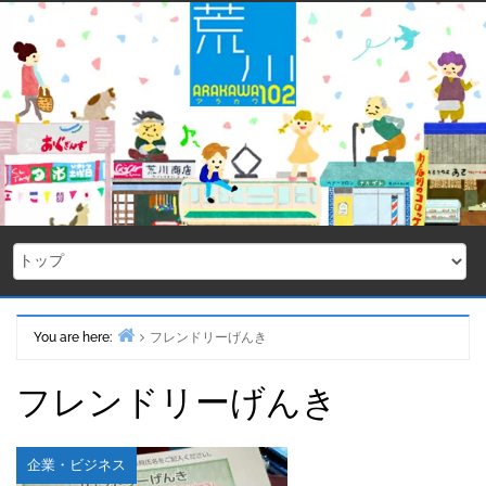
Skip
to
content
You are here:
フレンドリーげんき
Home
フレンドリーげんき
企業・ビジネス