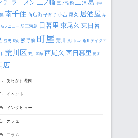
ンチ
三河島
ラーメン
三ノ輪
三ノ輪橋
中華
居酒屋
南千住
商店街
小台
尾久
子育て
業
弁
日暮里
東日暮
東尾久
新三河島
新メニュー
町屋
里
熊野前
荒川
荒川102
荒川テイクア
歴史
焼肉
荒川区
西尾久
西日暮里
ト
荒川涼麺
閉店
開店
あらかわ遊園
イベント
インタビュー
カフェ
コラム