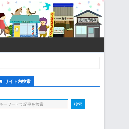
econdary
サイト内検索
idebar