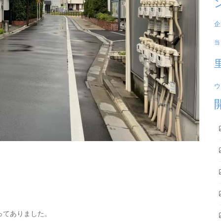
企
当
ウ
貼ってありました。