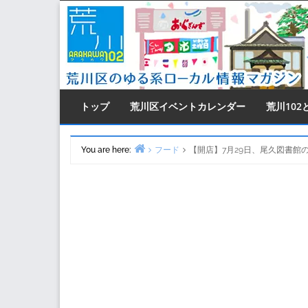
Skip
to
content
トップ
荒川区イベントカレンダー
荒川102
You are here:
フード
【開店】7月29日、尾久図書館の
Home