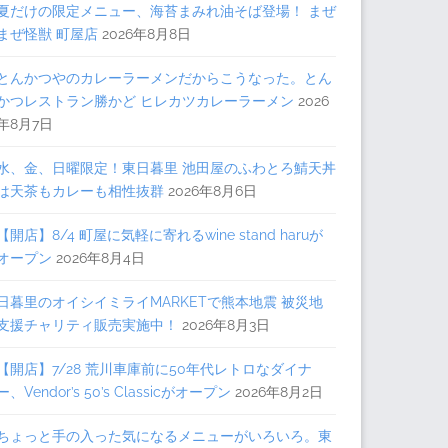
夏だけの限定メニュー、海苔まみれ油そば登場！ まぜ
まぜ怪獣 町屋店
2026年8月8日
とんかつやのカレーラーメンだからこうなった。とん
かつレストラン勝かど ヒレカツカレーラーメン
2026
年8月7日
水、金、日曜限定！東日暮里 池田屋のふわとろ鯖天丼
は天茶もカレーも相性抜群
2026年8月6日
【開店】8/4 町屋に気軽に寄れるwine stand haruが
オープン
2026年8月4日
日暮里のオイシイミライMARKETで熊本地震 被災地
支援チャリティ販売実施中！
2026年8月3日
【開店】7/28 荒川車庫前に50年代レトロなダイナ
ー、Vendor’s 50’s Classicがオープン
2026年8月2日
ちょっと手の入った気になるメニューがいろいろ。東