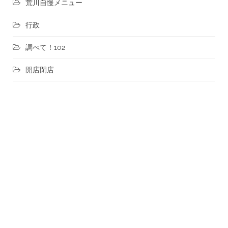
荒川自慢メニュー
行政
調べて！102
開店閉店