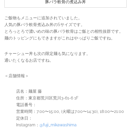
豚バラ軟骨の煮込み丼
ご飯物もメニューに追加されていました。
人気の豚バラ軟骨煮込み丼のSサイズです。
とろっとろで濃いめの味の豚バラ軟骨はご飯との相性抜群です。
麺のトッピングにもできますがこれはやっぱりご飯ですね。
チャーシュー丼も次の限定麺も気になります。
通いたくなるお店ですね。
＜店舗情報＞
店名：麺屋 藤
住所：東京都荒川区荒川3-61-6 1F
電話番号：
営業時間：7:00〜15:00, (火曜は7:00〜14:30), 18:00〜21:00
定休日：
Instagram：
@fuji_mikawashima