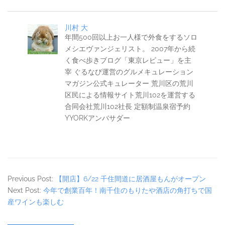
川村 大
年間500回以上お一人様で外食をするソロ
メシエヴァンジェリスト。 2007年から続
く食べ歩きブログ「東京レビュー」を主
宰 ぐるなび運営のグルメキュレーション
マガジン公式キュレーター 荒川区の荒川
区民による情報サイト荒川102を運営する
合同会社荒川102社長 定額制温泉宿予約
YYORKアンバサダー
Previous Post:
【開店】6/22 千住間道に居酒屋もんがオープン
Next Post:
今年で創業百年！南千住のもりたや酒店の角打ちで国
産ワインも楽しむ