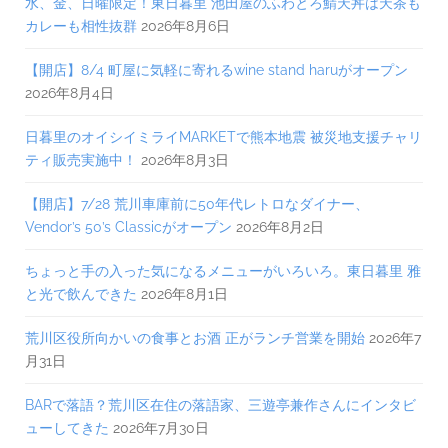
水、金、日曜限定！東日暮里 池田屋のふわとろ鯖天丼は天茶も
カレーも相性抜群
2026年8月6日
【開店】8/4 町屋に気軽に寄れるwine stand haruがオープン
2026年8月4日
日暮里のオイシイミライMARKETで熊本地震 被災地支援チャリ
ティ販売実施中！
2026年8月3日
【開店】7/28 荒川車庫前に50年代レトロなダイナー、
Vendor’s 50’s Classicがオープン
2026年8月2日
ちょっと手の入った気になるメニューがいろいろ。東日暮里 雅
と光で飲んできた
2026年8月1日
荒川区役所向かいの食事とお酒 正がランチ営業を開始
2026年7
月31日
BARで落語？荒川区在住の落語家、三遊亭兼作さんにインタビ
ューしてきた
2026年7月30日