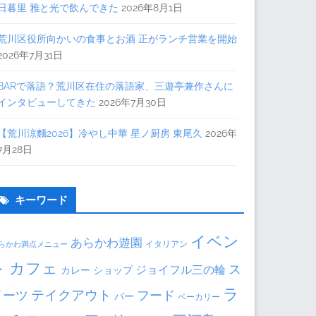
日暮里 雅と光で飲んできた
2026年8月1日
荒川区役所向かいの食事とお酒 正がランチ営業を開始
2026年7月31日
BARで落語？荒川区在住の落語家、三遊亭兼作さんに
インタビューしてきた
2026年7月30日
【荒川涼麵2026】冷やし中華 星ノ厨房 東尾久
2026年
7月28日
キーワード
イベン
あらかわ遊園
イタリアン
らかわ満点メニュー
ト
カフェ
ス
ジョイフル三の輪
カレー
ショップ
ラ
テイクアウト
イーツ
フード
バー
ベーカリー