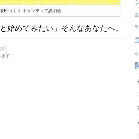
場所づくり ボランティア説明会
企
っと始めてみたい」そんなあなたへ。
当
体が、
ウ
します！