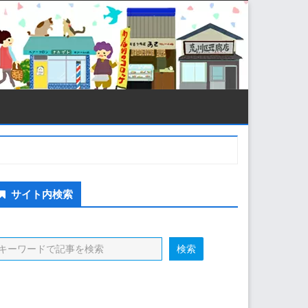
econdary
サイト内検索
idebar