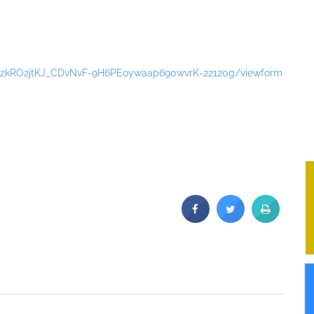
3IizkRO2jtKJ_CDvNvF-9H6PEoywaap690wvrK-22120g/viewform