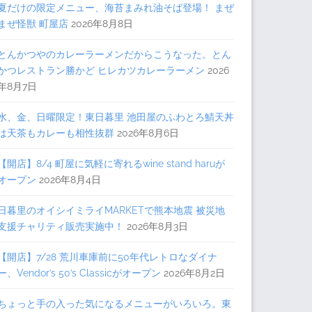
夏だけの限定メニュー、海苔まみれ油そば登場！ まぜ
まぜ怪獣 町屋店
2026年8月8日
とんかつやのカレーラーメンだからこうなった。とん
かつレストラン勝かど ヒレカツカレーラーメン
2026
年8月7日
水、金、日曜限定！東日暮里 池田屋のふわとろ鯖天丼
は天茶もカレーも相性抜群
2026年8月6日
【開店】8/4 町屋に気軽に寄れるwine stand haruが
オープン
2026年8月4日
日暮里のオイシイミライMARKETで熊本地震 被災地
支援チャリティ販売実施中！
2026年8月3日
【開店】7/28 荒川車庫前に50年代レトロなダイナ
ー、Vendor’s 50’s Classicがオープン
2026年8月2日
ちょっと手の入った気になるメニューがいろいろ。東