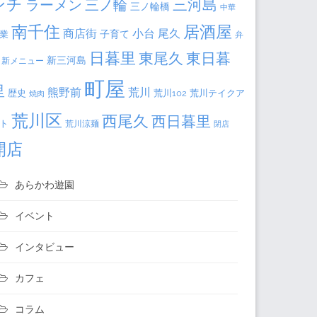
ンチ
三河島
ラーメン
三ノ輪
三ノ輪橋
中華
居酒屋
南千住
商店街
小台
尾久
子育て
業
弁
日暮里
東日暮
東尾久
新三河島
新メニュー
町屋
里
熊野前
荒川
荒川102
荒川テイクア
歴史
焼肉
荒川区
西尾久
西日暮里
ト
荒川涼麺
閉店
開店
あらかわ遊園
イベント
インタビュー
カフェ
コラム