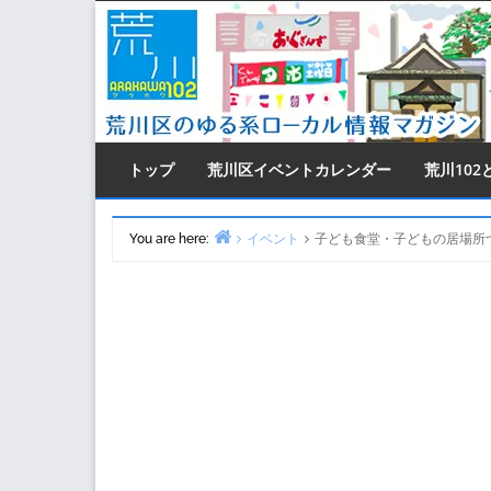
Skip
to
content
トップ
荒川区イベントカレンダー
荒川102
You are here:
イベント
子ども食堂・子どもの居場所づ
Home