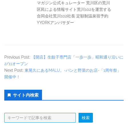
マガジン公式キュレーター 荒川区の荒川
区民による情報サイト荒川102を運営する
合同会社荒川102社長 定額制温泉宿予約
YYORKアンバサダー
Previous Post:
【開店】生餃子専門店「一歩一歩」昭和通り沿いに
2/11オープン
Next Post:
東尾久にあるMALU。-パンと野菜のお店-「1周年祭」
開催中！
Secondary
サイト内検索
Sidebar