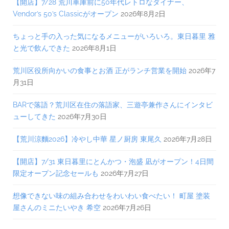
【開店】7/28 荒川車庫前に50年代レトロなダイナー、
Vendor’s 50’s Classicがオープン
2026年8月2日
ちょっと手の入った気になるメニューがいろいろ。東日暮里 雅
と光で飲んできた
2026年8月1日
荒川区役所向かいの食事とお酒 正がランチ営業を開始
2026年7
月31日
BARで落語？荒川区在住の落語家、三遊亭兼作さんにインタビ
ューしてきた
2026年7月30日
【荒川涼麵2026】冷やし中華 星ノ厨房 東尾久
2026年7月28日
【開店】7/31 東日暮里にとんかつ・泡盛 凪がオープン！4日間
限定オープン記念セールも
2026年7月27日
想像できない味の組み合わせをわいわい食べたい！ 町屋 塗装
屋さんのミニたいやき 希空
2026年7月26日