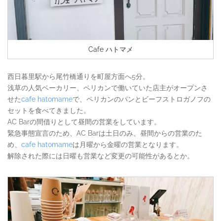
Cafe ハトマメ
西日暮里駅から尾竹橋通りを町屋方面へ5分。
浅草の人気ベーカリー、ペリカンで働いていた店主がオープンさ
せた
cafe hatomame
で、ペリカンのパンとビーフストロガノフの
セットを食べてきました。
AC Barの間借りとして昼間の営業をしています。
緊急事態宣言のため、AC Barは土日のみ、昼間からの営業のた
め、
cafe hatomame
は月曜から金曜の営業となります。
解除された際には日曜も営業など変更の可能性があるとか。