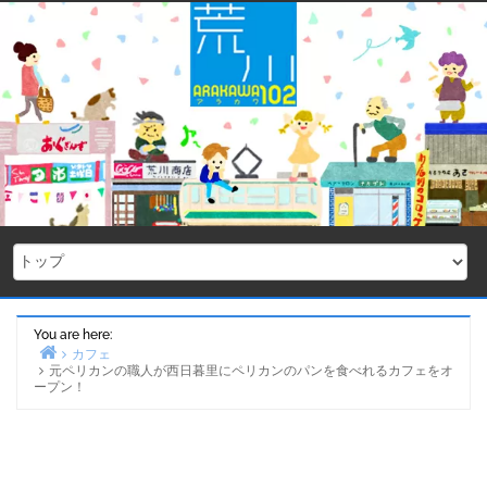
Skip
to
content
You are here:
カフェ
元ペリカンの職人が西日暮里にペリカンのパンを食べれるカフェをオ
Home
ープン！