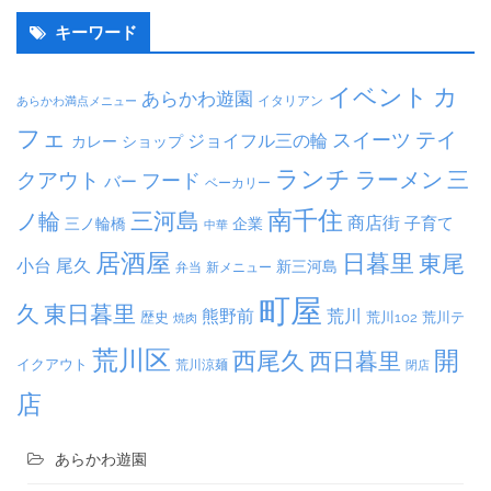
キーワード
イベント
カ
あらかわ遊園
イタリアン
あらかわ満点メニュー
フェ
テイ
スイーツ
ジョイフル三の輪
ショップ
カレー
ランチ
ラーメン
クアウト
三
フード
バー
ベーカリー
南千住
三河島
ノ輪
商店街
子育て
三ノ輪橋
企業
中華
居酒屋
日暮里
東尾
小台
尾久
新三河島
弁当
新メニュー
町屋
久
東日暮里
熊野前
荒川
荒川102
荒川テ
歴史
焼肉
荒川区
開
西尾久
西日暮里
イクアウト
荒川涼麺
閉店
店
あらかわ遊園