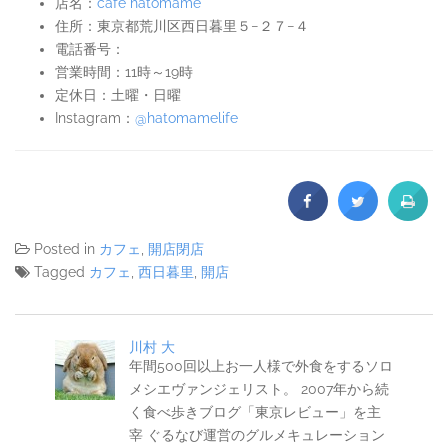
店名：
cafe hatomame
住所：東京都荒川区西日暮里５−２７−４
電話番号：
営業時間：11時～19時
定休日：土曜・日曜
Instagram：
@hatomamelife
Posted in
カフェ
,
開店閉店
Tagged
カフェ
,
西日暮里
,
開店
川村 大
年間500回以上お一人様で外食をするソロ
メシエヴァンジェリスト。 2007年から続
く食べ歩きブログ「東京レビュー」を主
宰 ぐるなび運営のグルメキュレーション