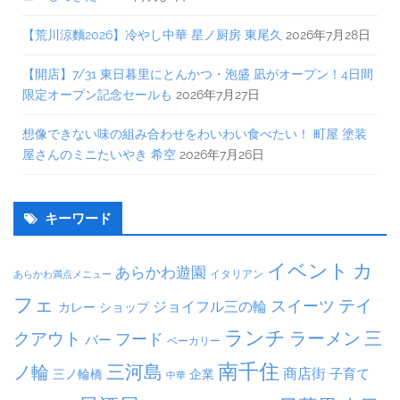
【荒川涼麵2026】冷やし中華 星ノ厨房 東尾久
2026年7月28日
【開店】7/31 東日暮里にとんかつ・泡盛 凪がオープン！4日間
限定オープン記念セールも
2026年7月27日
想像できない味の組み合わせをわいわい食べたい！ 町屋 塗装
屋さんのミニたいやき 希空
2026年7月26日
キーワード
イベント
カ
あらかわ遊園
イタリアン
あらかわ満点メニュー
フェ
テイ
スイーツ
ジョイフル三の輪
ショップ
カレー
ランチ
ラーメン
クアウト
三
フード
バー
ベーカリー
南千住
三河島
ノ輪
商店街
子育て
三ノ輪橋
企業
中華