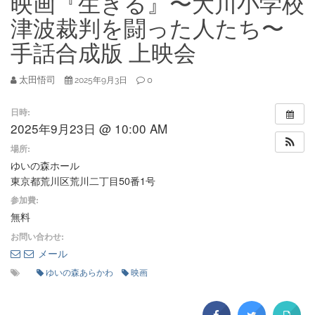
映画『生きる』〜大川小学校
津波裁判を闘った人たち〜
手話合成版 上映会
太田悟司
0
2025年9月3日
日時:
2025年9月23日 @ 10:00 AM
場所:
ゆいの森ホール
東京都荒川区荒川二丁目50番1号
参加費:
無料
お問い合わせ:
メール
ゆいの森あらかわ
映画