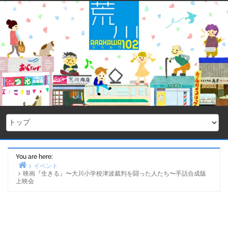
Skip
to
content
You are here:
イベント
映画『生きる』〜大川小学校津波裁判を闘った人たち〜手話合成版
Home
上映会