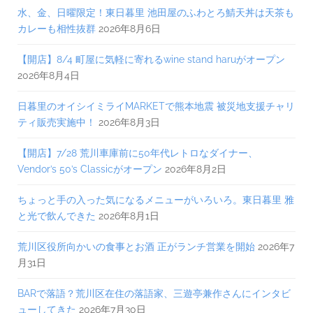
水、金、日曜限定！東日暮里 池田屋のふわとろ鯖天丼は天茶も
カレーも相性抜群
2026年8月6日
【開店】8/4 町屋に気軽に寄れるwine stand haruがオープン
2026年8月4日
日暮里のオイシイミライMARKETで熊本地震 被災地支援チャリ
ティ販売実施中！
2026年8月3日
【開店】7/28 荒川車庫前に50年代レトロなダイナー、
Vendor’s 50’s Classicがオープン
2026年8月2日
ちょっと手の入った気になるメニューがいろいろ。東日暮里 雅
と光で飲んできた
2026年8月1日
荒川区役所向かいの食事とお酒 正がランチ営業を開始
2026年7
月31日
BARで落語？荒川区在住の落語家、三遊亭兼作さんにインタビ
ューしてきた
2026年7月30日