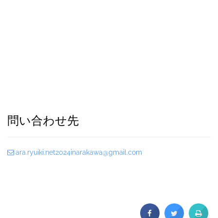
問い合わせ先
ara.ryuiki.net2024inarakawa@gmail.com