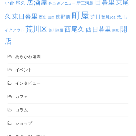
居酒屋
日暮里
東尾
小台
尾久
新三河島
弁当
新メニュー
町屋
久
東日暮里
熊野前
荒川
荒川102
荒川テ
歴史
焼肉
荒川区
開
西尾久
西日暮里
イクアウト
荒川涼麺
閉店
店
あらかわ遊園
イベント
インタビュー
カフェ
コラム
ショップ