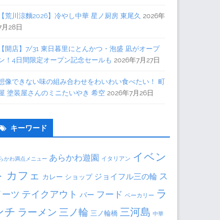
【荒川涼麵2026】冷やし中華 星ノ厨房 東尾久
2026年
7月28日
【開店】7/31 東日暮里にとんかつ・泡盛 凪がオープ
ン！4日間限定オープン記念セールも
2026年7月27日
想像できない味の組み合わせをわいわい食べたい！ 町
屋 塗装屋さんのミニたいやき 希空
2026年7月26日
キーワード
イベン
あらかわ遊園
イタリアン
らかわ満点メニュー
ト
カフェ
ス
ジョイフル三の輪
ショップ
カレー
ラ
テイクアウト
イーツ
フード
バー
ベーカリー
ンチ
三河島
ラーメン
三ノ輪
三ノ輪橋
中華