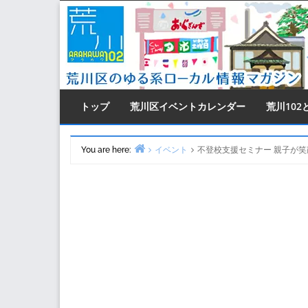
Skip
to
content
トップ
荒川区イベントカレンダー
荒川102
You are here:
イベント
不登校支援セミナー 親子が
Home