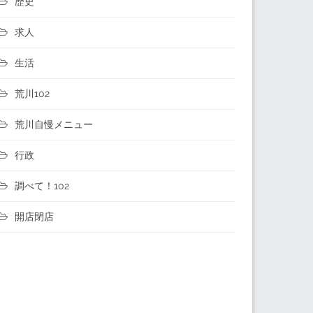
歴史
求人
生活
荒川102
荒川自慢メニュー
行政
調べて！102
開店閉店