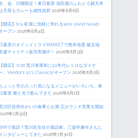
水、金、日曜限定！東日暮里 池田屋のふわとろ鯖天丼
は天茶もカレーも相性抜群
2026年8月6日
【開店】8/4 町屋に気軽に寄れるwine stand haruが
オープン
2026年8月4日
日暮里のオイシイミライMARKETで熊本地震 被災地
支援チャリティ販売実施中！
2026年8月3日
【開店】7/28 荒川車庫前に50年代レトロなダイナ
ー、Vendor’s 50’s Classicがオープン
2026年8月2日
ちょっと手の入った気になるメニューがいろいろ。東
日暮里 雅と光で飲んできた
2026年8月1日
荒川区役所向かいの食事とお酒 正がランチ営業を開始
2026年7月31日
BARで落語？荒川区在住の落語家、三遊亭兼作さんに
インタビューしてきた
2026年7月30日