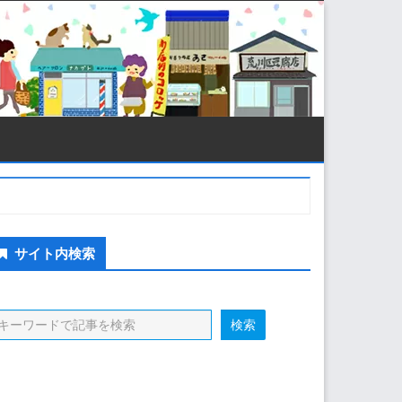
econdary
サイト内検索
idebar