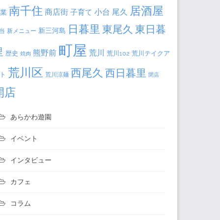
居酒屋
南千住
商店街
小台
尾久
子育て
業
日暮里
東尾久
東日暮
新三河島
当
新メニュー
町屋
里
熊野前
荒川
荒川102
荒川テイクア
歴史
焼肉
荒川区
西尾久
西日暮里
ト
荒川涼麺
閉店
開店
あらかわ遊園
イベント
インタビュー
カフェ
コラム