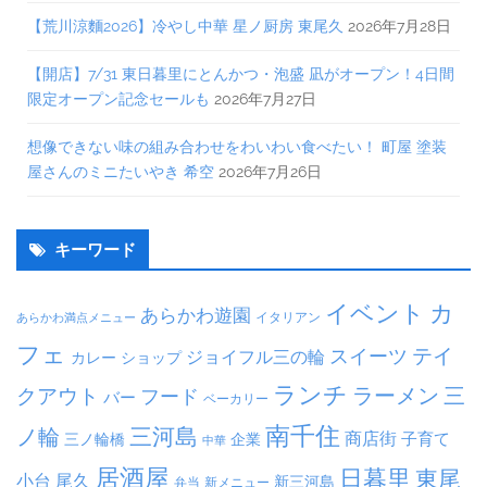
【荒川涼麵2026】冷やし中華 星ノ厨房 東尾久
2026年7月28日
【開店】7/31 東日暮里にとんかつ・泡盛 凪がオープン！4日間
限定オープン記念セールも
2026年7月27日
想像できない味の組み合わせをわいわい食べたい！ 町屋 塗装
屋さんのミニたいやき 希空
2026年7月26日
キーワード
イベント
カ
あらかわ遊園
イタリアン
あらかわ満点メニュー
フェ
テイ
スイーツ
ジョイフル三の輪
ショップ
カレー
ランチ
ラーメン
クアウト
三
フード
バー
ベーカリー
南千住
三河島
ノ輪
商店街
子育て
三ノ輪橋
企業
中華
居酒屋
日暮里
東尾
小台
尾久
新三河島
弁当
新メニュー