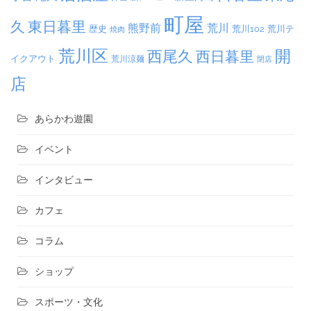
町屋
久
東日暮里
熊野前
荒川
荒川102
荒川テ
歴史
焼肉
荒川区
開
西尾久
西日暮里
イクアウト
荒川涼麺
閉店
店
あらかわ遊園
イベント
インタビュー
カフェ
コラム
ショップ
スポーツ・文化