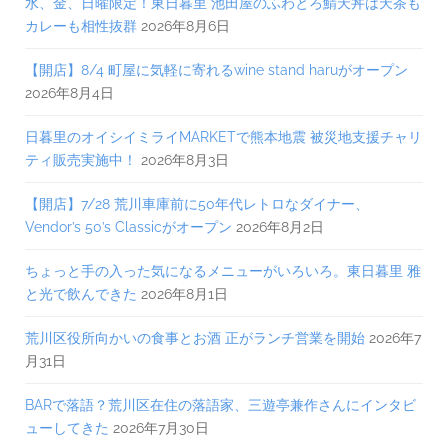
水、金、日曜限定！東日暮里 池田屋のふわとろ鯖天丼は天茶も
カレーも相性抜群
2026年8月6日
【開店】8/4 町屋に気軽に寄れるwine stand haruがオープン
2026年8月4日
日暮里のオイシイミライMARKETで熊本地震 被災地支援チャリ
ティ販売実施中！
2026年8月3日
【開店】7/28 荒川車庫前に50年代レトロなダイナー、
Vendor’s 50’s Classicがオープン
2026年8月2日
ちょっと手の入った気になるメニューがいろいろ。東日暮里 雅
と光で飲んできた
2026年8月1日
荒川区役所向かいの食事とお酒 正がランチ営業を開始
2026年7
月31日
BARで落語？荒川区在住の落語家、三遊亭兼作さんにインタビ
ューしてきた
2026年7月30日