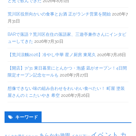
と光で飲んできた
2026年8月1日
荒川区役所向かいの食事とお酒 正がランチ営業を開始
2026年7
月31日
BARで落語？荒川区在住の落語家、三遊亭兼作さんにインタビ
ューしてきた
2026年7月30日
【荒川涼麵2026】冷やし中華 星ノ厨房 東尾久
2026年7月28日
【開店】7/31 東日暮里にとんかつ・泡盛 凪がオープン！4日間
限定オープン記念セールも
2026年7月27日
想像できない味の組み合わせをわいわい食べたい！ 町屋 塗装
屋さんのミニたいやき 希空
2026年7月26日
キーワード
イベント
カ
あらかわ遊園
イタリアン
あらかわ満点メニュー