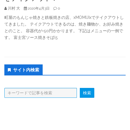
川村 大
0
2020年4月3日
町屋のもんじゃ焼きと鉄板焼きの店、xMOMIJIxでテイクアウトし
てきました。 テイクアウトできるのは、焼き麺物か、お好み焼き
とのこと。 容器代が+50円かかります。 下記はメニューの一例で
す。 富士宮ソース焼きそば(5
Secondary
サイト内検索
Sidebar