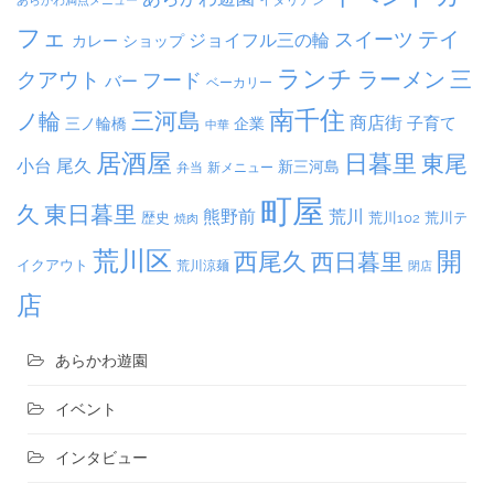
フェ
テイ
スイーツ
ジョイフル三の輪
ショップ
カレー
ランチ
ラーメン
クアウト
三
フード
バー
ベーカリー
南千住
三河島
ノ輪
商店街
子育て
三ノ輪橋
企業
中華
居酒屋
日暮里
東尾
小台
尾久
新三河島
弁当
新メニュー
町屋
久
東日暮里
熊野前
荒川
荒川102
荒川テ
歴史
焼肉
荒川区
開
西尾久
西日暮里
イクアウト
荒川涼麺
閉店
店
あらかわ遊園
イベント
インタビュー