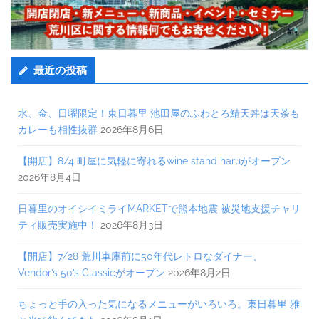
最近の投稿
水、金、日曜限定！東日暮里 池田屋のふわとろ鯖天丼は天茶も
カレーも相性抜群
2026年8月6日
【開店】8/4 町屋に気軽に寄れるwine stand haruがオープン
2026年8月4日
日暮里のオイシイミライMARKETで熊本地震 被災地支援チャリ
ティ販売実施中！
2026年8月3日
【開店】7/28 荒川車庫前に50年代レトロなダイナー、
Vendor’s 50’s Classicがオープン
2026年8月2日
ちょっと手の入った気になるメニューがいろいろ。東日暮里 雅