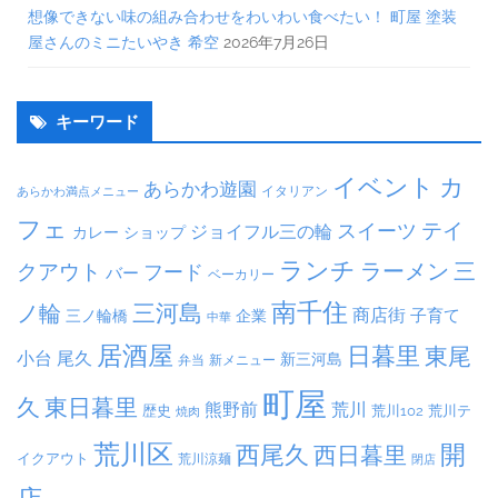
想像できない味の組み合わせをわいわい食べたい！ 町屋 塗装
屋さんのミニたいやき 希空
2026年7月26日
キーワード
イベント
カ
あらかわ遊園
イタリアン
あらかわ満点メニュー
フェ
テイ
スイーツ
ジョイフル三の輪
ショップ
カレー
ランチ
ラーメン
クアウト
三
フード
バー
ベーカリー
南千住
三河島
ノ輪
商店街
子育て
三ノ輪橋
企業
中華
居酒屋
日暮里
東尾
小台
尾久
新三河島
弁当
新メニュー
町屋
久
東日暮里
熊野前
荒川
荒川102
荒川テ
歴史
焼肉
荒川区
開
西尾久
西日暮里
イクアウト
荒川涼麺
閉店