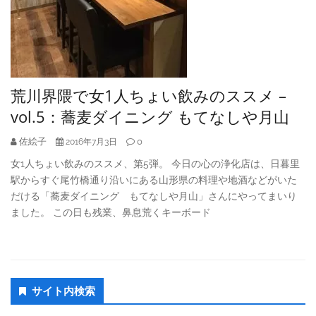
荒川界隈で女1人ちょい飲みのススメ –
vol.5：蕎麦ダイニング もてなしや月山
佐絵子
0
2016年7月3日
女1人ちょい飲みのススメ、第5弾。 今日の心の浄化店は、日暮里
駅からすぐ尾竹橋通り沿いにある山形県の料理や地酒などがいた
だける「蕎麦ダイニング もてなしや月山」さんにやってまいり
ました。 この日も残業、鼻息荒くキーボード
Secondary
サイト内検索
Sidebar