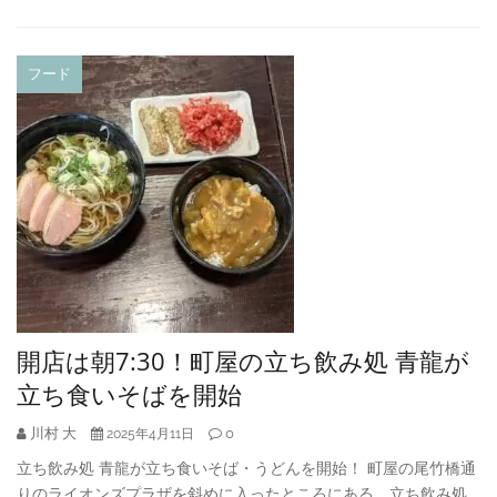
フード
開店は朝7:30！町屋の立ち飲み処 青龍が
立ち食いそばを開始
川村 大
0
2025年4月11日
立ち飲み処 青龍が立ち食いそば・うどんを開始！ 町屋の尾竹橋通
りのライオンズプラザを斜めに入ったところにある、立ち飲み処