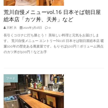
荒川自慢メニューvol.16 日本そば朝日屋
総本店「カツ丼、天丼」など
川村 大
0
2021年3月18日
長引くコロナに打ち勝とう！ 美味しい料理と元気をお届けしま
す。 荒川自慢メニュー エントリーNo.16 日本そば朝日屋総本店 暖
簾100年の歴史ある蕎麦屋です。もりそば500円！ボリューム満点
のカツ丼が500円！などお手
フード