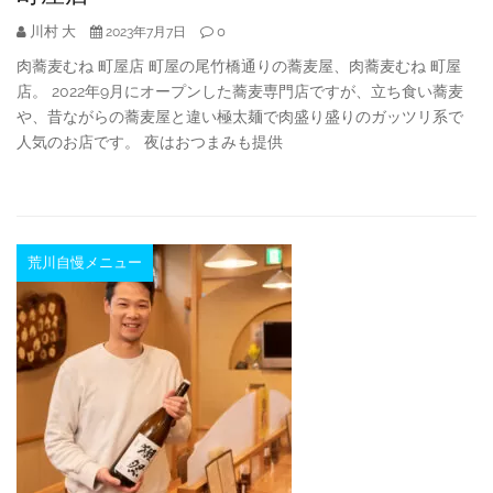
川村 大
0
2023年7月7日
肉蕎麦むね 町屋店 町屋の尾竹橋通りの蕎麦屋、肉蕎麦むね 町屋
店。 2022年9月にオープンした蕎麦専門店ですが、立ち食い蕎麦
や、昔ながらの蕎麦屋と違い極太麺で肉盛り盛りのガッツリ系で
人気のお店です。 夜はおつまみも提供
荒川自慢メニュー