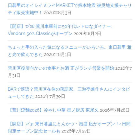
日暮里のオイシイミライMARKETで熊本地震 被災地支援チャリ
ティ販売実施中！
2026年8月3日
【開店】7/28 荒川車庫前に50年代レトロなダイナー、
Vendor’s 50’s Classicがオープン
2026年8月2日
ちょっと手の入った気になるメニューがいろいろ。東日暮里 雅
と光で飲んできた
2026年8月1日
荒川区役所向かいの食事とお酒 正がランチ営業を開始
2026年7
月31日
BARで落語？荒川区在住の落語家、三遊亭兼作さんにインタビ
ューしてきた
2026年7月30日
【荒川涼麵2026】冷やし中華 星ノ厨房 東尾久
2026年7月28日
【開店】7/31 東日暮里にとんかつ・泡盛 凪がオープン！4日間
限定オープン記念セールも
2026年7月27日