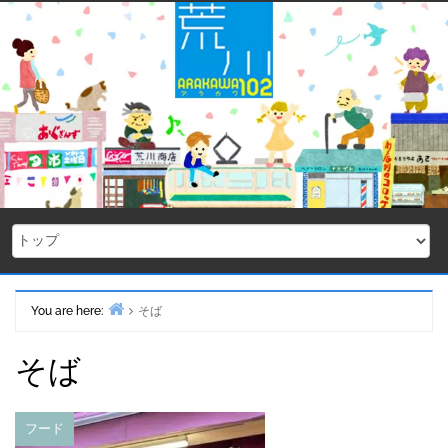
Skip
to
content
You are here:
そば
Home
そば
フード