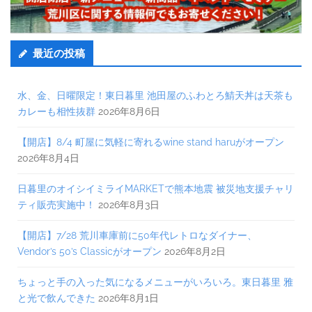
最近の投稿
水、金、日曜限定！東日暮里 池田屋のふわとろ鯖天丼は天茶も
カレーも相性抜群
2026年8月6日
【開店】8/4 町屋に気軽に寄れるwine stand haruがオープン
2026年8月4日
日暮里のオイシイミライMARKETで熊本地震 被災地支援チャリ
ティ販売実施中！
2026年8月3日
【開店】7/28 荒川車庫前に50年代レトロなダイナー、
Vendor’s 50’s Classicがオープン
2026年8月2日
ちょっと手の入った気になるメニューがいろいろ。東日暮里 雅
と光で飲んできた
2026年8月1日