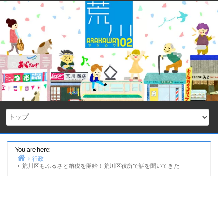
Skip
to
content
You are here:
行政
荒川区もふるさと納税を開始！荒川区役所で話を聞いてきた
Home