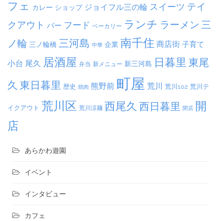
フェ
テイ
スイーツ
ジョイフル三の輪
ショップ
カレー
ランチ
ラーメン
クアウト
三
フード
バー
ベーカリー
南千住
三河島
ノ輪
商店街
子育て
三ノ輪橋
企業
中華
居酒屋
日暮里
東尾
小台
尾久
新三河島
弁当
新メニュー
町屋
久
東日暮里
熊野前
荒川
荒川102
荒川テ
歴史
焼肉
荒川区
開
西尾久
西日暮里
イクアウト
荒川涼麺
閉店
店
あらかわ遊園
イベント
インタビュー
カフェ