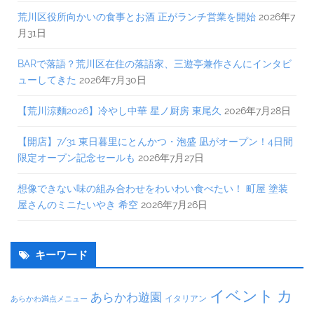
荒川区役所向かいの食事とお酒 正がランチ営業を開始
2026年7
月31日
BARで落語？荒川区在住の落語家、三遊亭兼作さんにインタビ
ューしてきた
2026年7月30日
【荒川涼麵2026】冷やし中華 星ノ厨房 東尾久
2026年7月28日
【開店】7/31 東日暮里にとんかつ・泡盛 凪がオープン！4日間
限定オープン記念セールも
2026年7月27日
想像できない味の組み合わせをわいわい食べたい！ 町屋 塗装
屋さんのミニたいやき 希空
2026年7月26日
キーワード
イベント
カ
あらかわ遊園
イタリアン
あらかわ満点メニュー