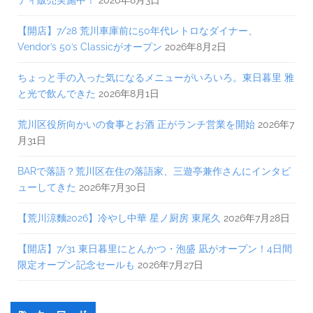
ティ販売実施中！
2026年8月3日
【開店】7/28 荒川車庫前に50年代レトロなダイナー、
Vendor’s 50’s Classicがオープン
2026年8月2日
ちょっと手の入った気になるメニューがいろいろ。東日暮里 雅
と光で飲んできた
2026年8月1日
荒川区役所向かいの食事とお酒 正がランチ営業を開始
2026年7
月31日
BARで落語？荒川区在住の落語家、三遊亭兼作さんにインタビ
ューしてきた
2026年7月30日
【荒川涼麵2026】冷やし中華 星ノ厨房 東尾久
2026年7月28日
【開店】7/31 東日暮里にとんかつ・泡盛 凪がオープン！4日間
限定オープン記念セールも
2026年7月27日