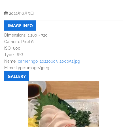
2022年6月5日
IMAGE INFO
Dimensions:
1,280 × 720
Camera:
Pixel 6
ISO:
800
Type:
JPG
Name:
cameringo_20220603_200052.jpg
Mime Type:
image/jpeg
GALLERY