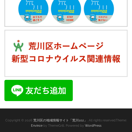
Copyright © 2026
荒川区の地域情報サイト「荒川102」
. All rights reserved.Theme:
Envince
by ThemeGrill. Powered by
WordPress