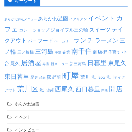
キーワード
イベント
カ
あらかわ遊園
イタリアン
あらかわ満点メニュー
フェ
テイ
スイーツ
ジョイフル三の輪
カレー
ショップ
ランチ
ラーメン
クアウト
三
フード
バー
ベーカリー
南千住
三河島
ノ輪
商店街
小
子育て
三ノ輪橋
企業
中華
居酒屋
日暮里
東尾久
台
尾久
新三河島
弁当
新メニュー
町屋
東日暮里
熊野前
荒川
荒川102
荒川テイク
歴史
焼肉
荒川区
開店
西尾久
西日暮里
アウト
荒川涼麺
閉店
あらかわ遊園
イベント
インタビュー