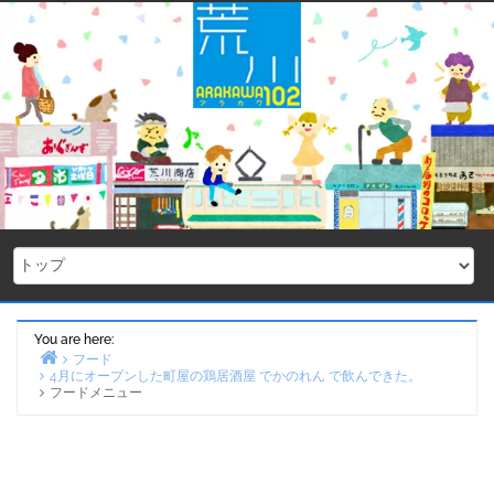
Skip
to
content
You are here:
フード
4月にオープンした町屋の鶏居酒屋 でかのれん で飲んできた。
Home
フードメニュー