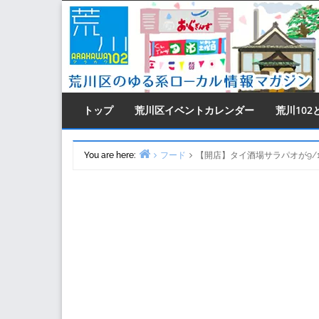
Skip
to
content
トップ
荒川区イベントカレンダー
荒川102
You are here:
フード
【開店】タイ酒場サラパオが9/
Home