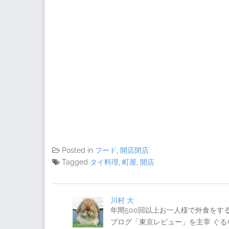
Posted in
フード
,
開店閉店
Tagged
タイ料理
,
町屋
,
開店
川村 大
年間500回以上お一人様で外食をす
ブログ「東京レビュー」を主宰 ぐ