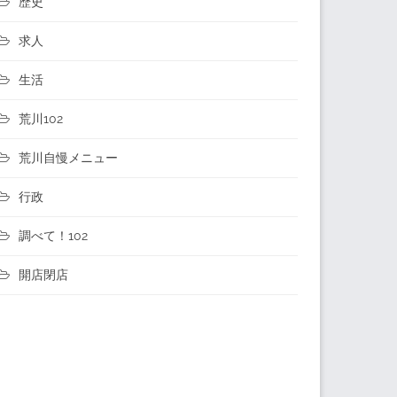
歴史
求人
生活
荒川102
荒川自慢メニュー
行政
調べて！102
開店閉店