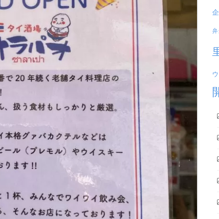
企
弁
ウ