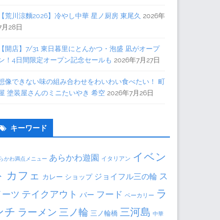
【荒川涼麵2026】冷やし中華 星ノ厨房 東尾久
2026年
7月28日
【開店】7/31 東日暮里にとんかつ・泡盛 凪がオープ
ン！4日間限定オープン記念セールも
2026年7月27日
想像できない味の組み合わせをわいわい食べたい！ 町
屋 塗装屋さんのミニたいやき 希空
2026年7月26日
キーワード
イベン
あらかわ遊園
イタリアン
らかわ満点メニュー
ト
カフェ
ス
ジョイフル三の輪
ショップ
カレー
ラ
テイクアウト
イーツ
フード
バー
ベーカリー
ンチ
三河島
ラーメン
三ノ輪
三ノ輪橋
中華