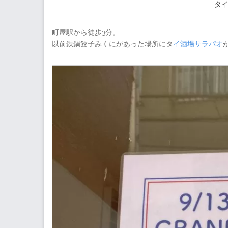
タ
町屋駅から徒歩3分。
以前鉄鍋餃子みくにがあった場所にタ
イ酒場サラパオ