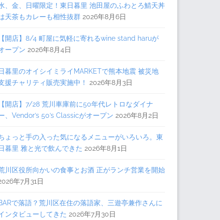
水、金、日曜限定！東日暮里 池田屋のふわとろ鯖天丼
は天茶もカレーも相性抜群
2026年8月6日
【開店】8/4 町屋に気軽に寄れるwine stand haruが
オープン
2026年8月4日
日暮里のオイシイミライMARKETで熊本地震 被災地
支援チャリティ販売実施中！
2026年8月3日
【開店】7/28 荒川車庫前に50年代レトロなダイナ
ー、Vendor’s 50’s Classicがオープン
2026年8月2日
ちょっと手の入った気になるメニューがいろいろ。東
日暮里 雅と光で飲んできた
2026年8月1日
荒川区役所向かいの食事とお酒 正がランチ営業を開始
2026年7月31日
BARで落語？荒川区在住の落語家、三遊亭兼作さんに
インタビューしてきた
2026年7月30日