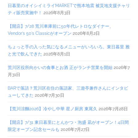
日暮里のオイシイミライMARKETで熊本地震 被災地支援チャリ
ティ販売実施中！
2026年8月3日
【開店】7/28 荒川車庫前に50年代レトロなダイナー、
Vendor’s 50’s Classicがオープン
2026年8月2日
ちょっと手の入った気になるメニューがいろいろ。東日暮里 雅
と光で飲んできた
2026年8月1日
荒川区役所向かいの食事とお酒 正がランチ営業を開始
2026年7
月31日
BARで落語？荒川区在住の落語家、三遊亭兼作さんにインタビ
ューしてきた
2026年7月30日
【荒川涼麵2026】冷やし中華 星ノ厨房 東尾久
2026年7月28日
【開店】7/31 東日暮里にとんかつ・泡盛 凪がオープン！4日間
限定オープン記念セールも
2026年7月27日