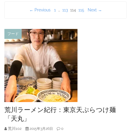
投
← Previous
1
…
113
114
115
Next →
稿
の
フード
ペ
ー
ジ
送
り
荒川ラーメン紀行：東京天ぷらつけ麺
「天丸」
荒川102
0
2015年3月26日