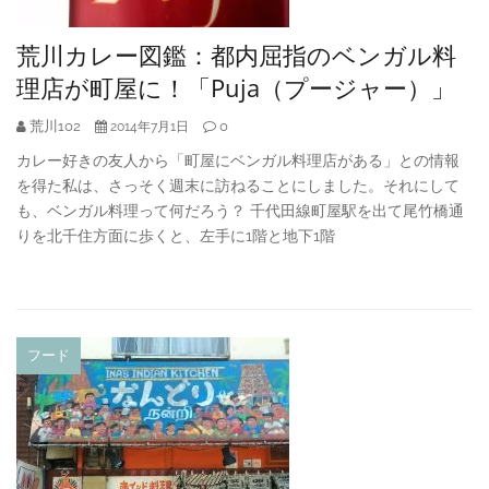
荒川カレー図鑑：都内屈指のベンガル料
理店が町屋に！「Puja（プージャー）」
荒川102
0
2014年7月1日
カレー好きの友人から「町屋にベンガル料理店がある」との情報
を得た私は、さっそく週末に訪ねることにしました。それにして
も、ベンガル料理って何だろう？ 千代田線町屋駅を出て尾竹橋通
りを北千住方面に歩くと、左手に1階と地下1階
フード