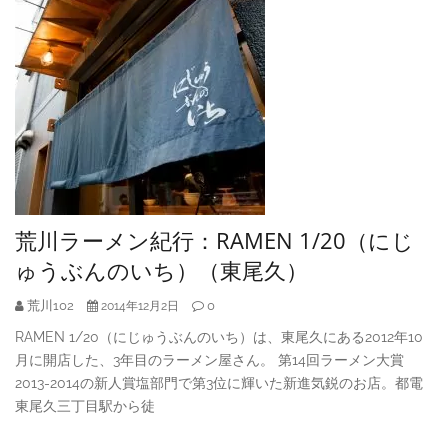
荒川ラーメン紀行：RAMEN 1/20（にじ
ゅうぶんのいち）（東尾久）
荒川102
0
2014年12月2日
RAMEN 1/20（にじゅうぶんのいち）は、東尾久にある2012年10
月に開店した、3年目のラーメン屋さん。 第14回ラーメン大賞
2013-2014の新人賞塩部門で第3位に輝いた新進気鋭のお店。都電
東尾久三丁目駅から徒