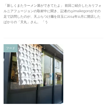
「新しくまたラーメン屋ができてたよ」 前回ご紹介したカリフォ
ルニアフュージョンの取材中に聞き、記者の@imaikegoroがその
足で訪問したのが、天ぷらつけ麺を目玉に2014年11月に開店した
ばかりの「天丸」さん。 「う
フード