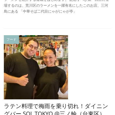
場するのは、荒川区のラーメンを一躍有名にしたこのお店、三河
島にある 「中華そば二代目にゃがにゃが亭」
フード
ラテン料理で梅雨を乗り切れ！ダイニン
グバー SOL TOKYO @三ノ輪（台東区）