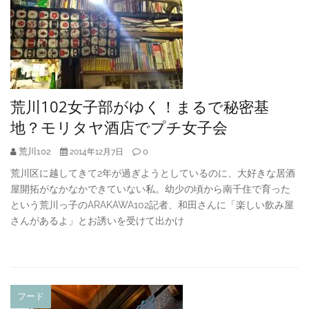
荒川102女子部がゆく！まるで秘密基
地？モリタヤ酒店でプチ女子会
荒川102
0
2014年12月7日
荒川区に越してきて2年が過ぎようとしているのに、大好きな居酒
屋開拓がなかなかできていない私。幼少の頃から南千住で育った
という荒川っ子のARAKAWA102記者、和田さんに「楽しい飲み屋
さんがあるよ」とお誘いを受けて出かけ
フード