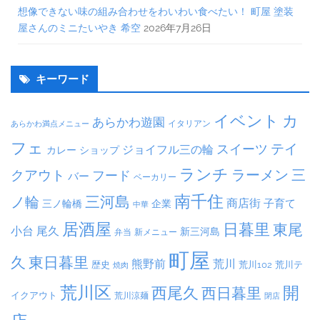
想像できない味の組み合わせをわいわい食べたい！ 町屋 塗装
屋さんのミニたいやき 希空
2026年7月26日
キーワード
イベント
カ
あらかわ遊園
イタリアン
あらかわ満点メニュー
フェ
テイ
スイーツ
ジョイフル三の輪
ショップ
カレー
ランチ
ラーメン
クアウト
三
フード
バー
ベーカリー
南千住
三河島
ノ輪
商店街
子育て
三ノ輪橋
企業
中華
居酒屋
日暮里
東尾
小台
尾久
新三河島
弁当
新メニュー
町屋
久
東日暮里
熊野前
荒川
荒川102
荒川テ
歴史
焼肉
荒川区
開
西尾久
西日暮里
イクアウト
荒川涼麺
閉店