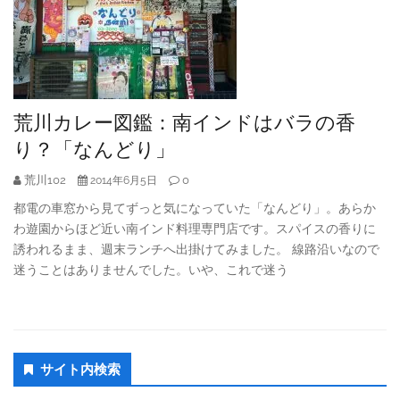
荒川カレー図鑑：南インドはバラの香
り？「なんどり」
荒川102
0
2014年6月5日
都電の車窓から見てずっと気になっていた「なんどり」。あらか
わ遊園からほど近い南インド料理専門店です。スパイスの香りに
誘われるまま、週末ランチへ出掛けてみました。 線路沿いなので
迷うことはありませんでした。いや、これで迷う
Secondary
サイト内検索
Sidebar