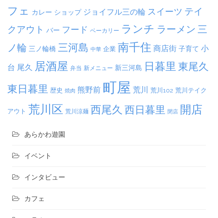
フェ
テイ
スイーツ
ジョイフル三の輪
カレー
ショップ
ランチ
ラーメン
クアウト
三
フード
バー
ベーカリー
南千住
三河島
ノ輪
商店街
小
子育て
三ノ輪橋
企業
中華
居酒屋
日暮里
東尾久
台
尾久
新三河島
弁当
新メニュー
町屋
東日暮里
熊野前
荒川
荒川102
荒川テイク
歴史
焼肉
荒川区
開店
西尾久
西日暮里
アウト
荒川涼麺
閉店
あらかわ遊園
イベント
インタビュー
カフェ