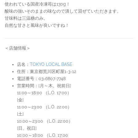
使われている国産冷凍苺は130g！
酸味の強いそのままの味なので潰して混ぜていただきます。
甘味料は三温糖のみ。
自然な甘さと風味が良いですね！
＜店舗情報＞
店名：
TOKYO LOCAL BASE
住所：東京都荒川区町屋1-3-12
電話番号：03-6807-7748
営業時間：[月～木、祝前日]
11:00～18:00 （L.O. 17:00）
[金]
11:00～23:00 （L.O. 22:00）
[土]
10:00～23:00 （L.O. 22:00）
[日、祝日]
10:00～18:00 （L.O. 17:00