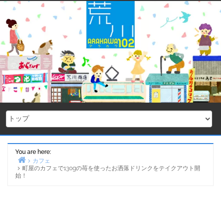
Skip
to
content
You are here:
カフェ
町屋のカフェで130gの苺を使ったお洒落ドリンクをテイクアウト開
Home
始！