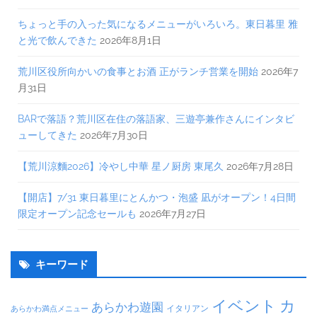
ちょっと手の入った気になるメニューがいろいろ。東日暮里 雅
と光で飲んできた
2026年8月1日
荒川区役所向かいの食事とお酒 正がランチ営業を開始
2026年7
月31日
BARで落語？荒川区在住の落語家、三遊亭兼作さんにインタビ
ューしてきた
2026年7月30日
【荒川涼麵2026】冷やし中華 星ノ厨房 東尾久
2026年7月28日
【開店】7/31 東日暮里にとんかつ・泡盛 凪がオープン！4日間
限定オープン記念セールも
2026年7月27日
キーワード
イベント
カ
あらかわ遊園
イタリアン
あらかわ満点メニュー