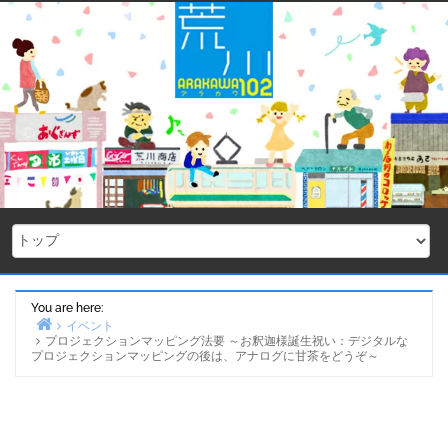
Skip
to
content
You are here:
イベント
プロジェクションマッピング法要 ～お釈迦様誕生祝い：デジタルな
Home
プロジェクションマッピングの後は、アナログに甘茶をどうぞ～