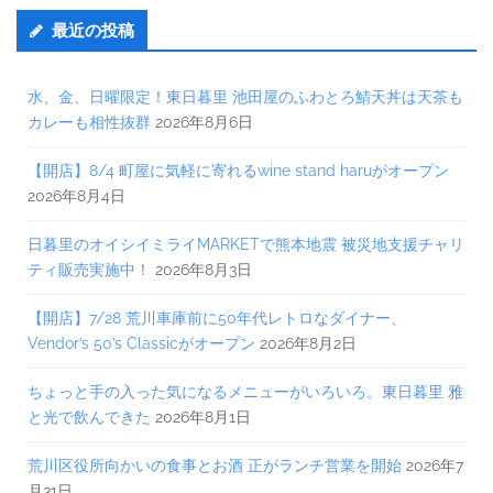
最近の投稿
水、金、日曜限定！東日暮里 池田屋のふわとろ鯖天丼は天茶も
カレーも相性抜群
2026年8月6日
【開店】8/4 町屋に気軽に寄れるwine stand haruがオープン
2026年8月4日
日暮里のオイシイミライMARKETで熊本地震 被災地支援チャリ
ティ販売実施中！
2026年8月3日
【開店】7/28 荒川車庫前に50年代レトロなダイナー、
Vendor’s 50’s Classicがオープン
2026年8月2日
ちょっと手の入った気になるメニューがいろいろ。東日暮里 雅
と光で飲んできた
2026年8月1日
荒川区役所向かいの食事とお酒 正がランチ営業を開始
2026年7
月31日