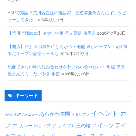
BARで落語？荒川区在住の落語家、三遊亭兼作さんにインタビ
ューしてきた
2026年7月30日
【荒川涼麵2026】冷やし中華 星ノ厨房 東尾久
2026年7月28日
【開店】7/31 東日暮里にとんかつ・泡盛 凪がオープン！4日間
限定オープン記念セールも
2026年7月27日
想像できない味の組み合わせをわいわい食べたい！ 町屋 塗装
屋さんのミニたいやき 希空
2026年7月26日
キーワード
イベント
カ
あらかわ遊園
イタリアン
あらかわ満点メニュー
フェ
テイ
スイーツ
ジョイフル三の輪
ショップ
カレー