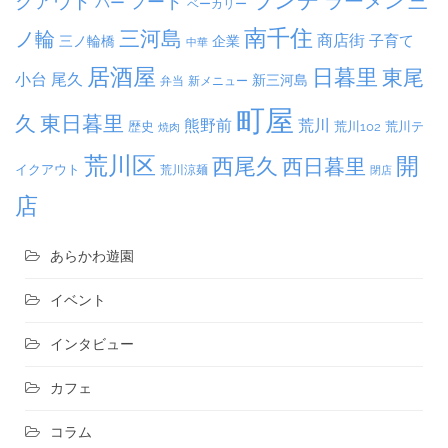
ランチ
ラーメン
クアウト
三
フード
バー
ベーカリー
南千住
三河島
ノ輪
商店街
子育て
三ノ輪橋
企業
中華
居酒屋
日暮里
東尾
小台
尾久
新三河島
弁当
新メニュー
町屋
久
東日暮里
熊野前
荒川
荒川102
荒川テ
歴史
焼肉
荒川区
開
西尾久
西日暮里
イクアウト
荒川涼麺
閉店
店
あらかわ遊園
イベント
インタビュー
カフェ
コラム