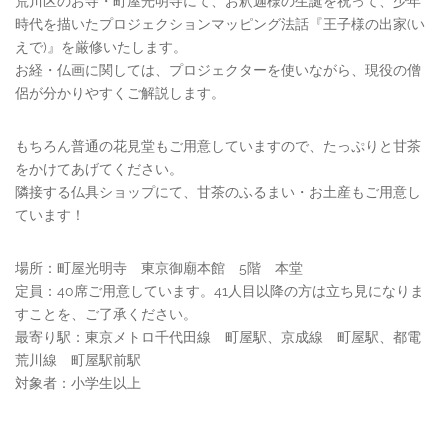
荒川区のお寺・町屋光明寺にて、お釈迦様の生誕を祝って、少年
時代を描いたプロジェクションマッピング法話『王子様の出家(い
えで)』を厳修いたします。
お経・仏画に関しては、プロジェクターを使いながら、現役の僧
侶が分かりやすくご解説します。
もちろん普通の花見堂もご用意していますので、たっぷりと甘茶
をかけてあげてください。
隣接する仏具ショップにて、甘茶のふるまい・お土産もご用意し
ています！
場所：町屋光明寺 東京御廟本館 5階 本堂
定員：40席ご用意しています。41人目以降の方は立ち見になりま
すことを、ご了承ください。
最寄り駅：東京メトロ千代田線 町屋駅、京成線 町屋駅、都電
荒川線 町屋駅前駅
対象者：小学生以上