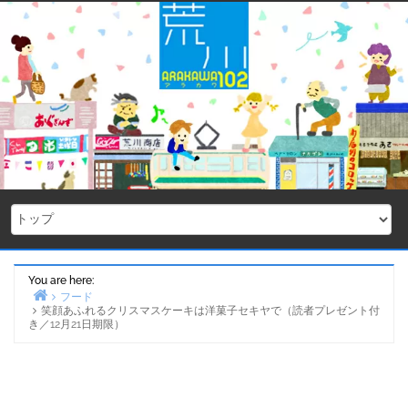
Skip
to
content
You are here:
フード
笑顔あふれるクリスマスケーキは洋菓子セキヤで（読者プレゼント付
Home
き／12月21日期限）