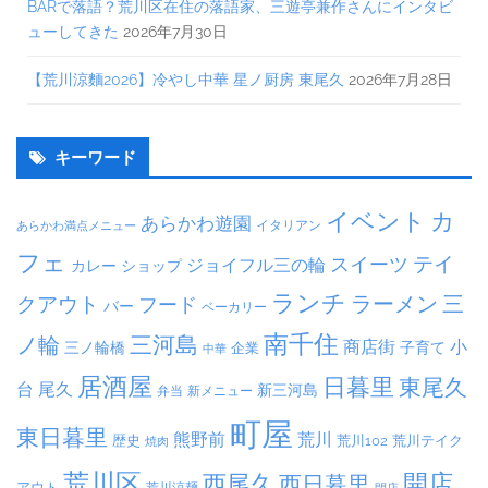
BARで落語？荒川区在住の落語家、三遊亭兼作さんにインタビ
ューしてきた
2026年7月30日
【荒川涼麵2026】冷やし中華 星ノ厨房 東尾久
2026年7月28日
キーワード
イベント
カ
あらかわ遊園
イタリアン
あらかわ満点メニュー
フェ
テイ
スイーツ
ジョイフル三の輪
カレー
ショップ
ランチ
ラーメン
クアウト
三
フード
バー
ベーカリー
南千住
三河島
ノ輪
商店街
小
子育て
三ノ輪橋
企業
中華
居酒屋
日暮里
東尾久
台
尾久
新三河島
弁当
新メニュー
町屋
東日暮里
熊野前
荒川
荒川102
荒川テイク
歴史
焼肉
荒川区
開店
西尾久
西日暮里
アウト
荒川涼麺
閉店