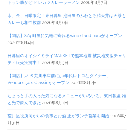
トラン勝かど ヒレカツカレーラーメン
2026年8月7日
水、金、日曜限定！東日暮里 池田屋のふわとろ鯖天丼は天茶も
カレーも相性抜群
2026年8月6日
【開店】8/4 町屋に気軽に寄れるwine stand haruがオープン
2026年8月4日
日暮里のオイシイミライMARKETで熊本地震 被災地支援チャリ
ティ販売実施中！
2026年8月3日
【開店】7/28 荒川車庫前に50年代レトロなダイナー、
Vendor’s 50’s Classicがオープン
2026年8月2日
ちょっと手の入った気になるメニューがいろいろ。東日暮里 雅
と光で飲んできた
2026年8月1日
荒川区役所向かいの食事とお酒 正がランチ営業を開始
2026年7
月31日