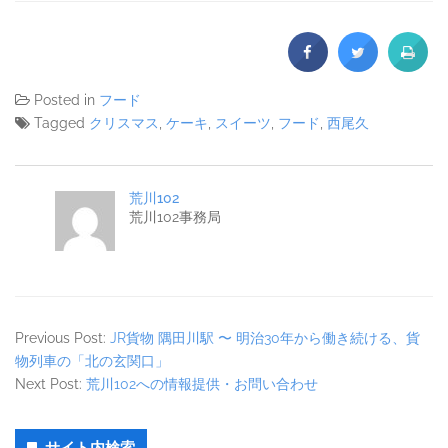
Posted in
フード
Tagged
クリスマス
,
ケーキ
,
スイーツ
,
フード
,
西尾久
荒川102
荒川102事務局
Previous Post:
JR貨物 隅田川駅 〜 明治30年から働き続ける、貨
物列車の「北の玄関口」
Next Post:
荒川102への情報提供・お問い合わせ
Secondary
サイト内検索