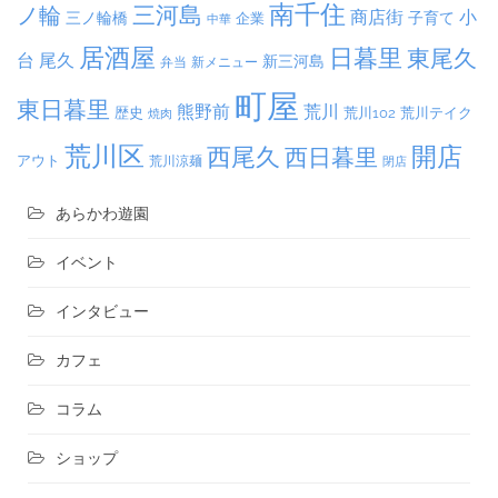
南千住
三河島
ノ輪
商店街
小
子育て
三ノ輪橋
企業
中華
居酒屋
日暮里
東尾久
台
尾久
新三河島
弁当
新メニュー
町屋
東日暮里
熊野前
荒川
荒川102
荒川テイク
歴史
焼肉
荒川区
開店
西尾久
西日暮里
アウト
荒川涼麺
閉店
あらかわ遊園
イベント
インタビュー
カフェ
コラム
ショップ