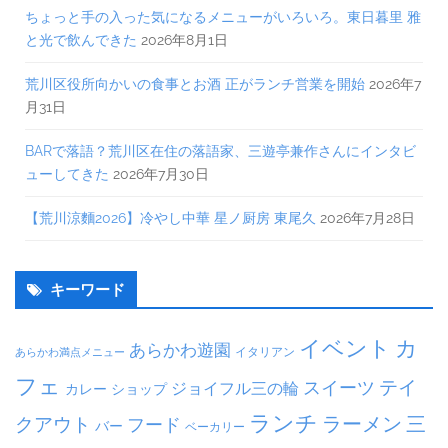
ちょっと手の入った気になるメニューがいろいろ。東日暮里 雅
と光で飲んできた
2026年8月1日
荒川区役所向かいの食事とお酒 正がランチ営業を開始
2026年7
月31日
BARで落語？荒川区在住の落語家、三遊亭兼作さんにインタビ
ューしてきた
2026年7月30日
【荒川涼麵2026】冷やし中華 星ノ厨房 東尾久
2026年7月28日
キーワード
イベント
カ
あらかわ遊園
イタリアン
あらかわ満点メニュー
フェ
テイ
スイーツ
ジョイフル三の輪
カレー
ショップ
ランチ
ラーメン
クアウト
三
フード
バー
ベーカリー