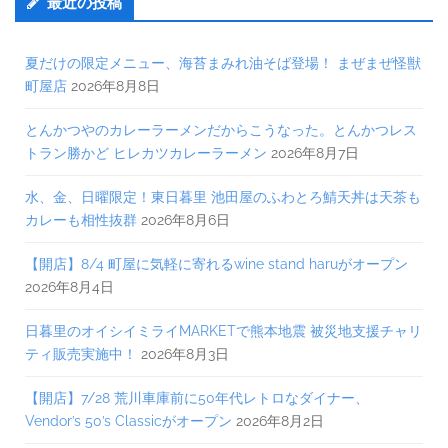
最近の投稿
夏だけの限定メニュー、海苔まみれ油そば登場！ まぜまぜ怪獣
町屋店
2026年8月8日
とんかつやのカレーラーメンだからこうなった。とんかつレス
トラン勝かど ヒレカツカレーラーメン
2026年8月7日
水、金、日曜限定！東日暮里 池田屋のふわとろ鯖天丼は天茶も
カレーも相性抜群
2026年8月6日
【開店】8/4 町屋に気軽に寄れるwine stand haruがオープン
2026年8月4日
日暮里のオイシイミライMARKETで熊本地震 被災地支援チャリ
ティ販売実施中！
2026年8月3日
【開店】7/28 荒川車庫前に50年代レトロなダイナー、
Vendor’s 50’s Classicがオープン
2026年8月2日