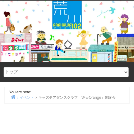
Skip
to
content
You are here:
イベント
キッズチアダンスクラブ「W☆Orange」体験会
Home