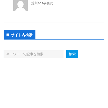
荒川102事務局
Secondary
サイト内検索
Sidebar