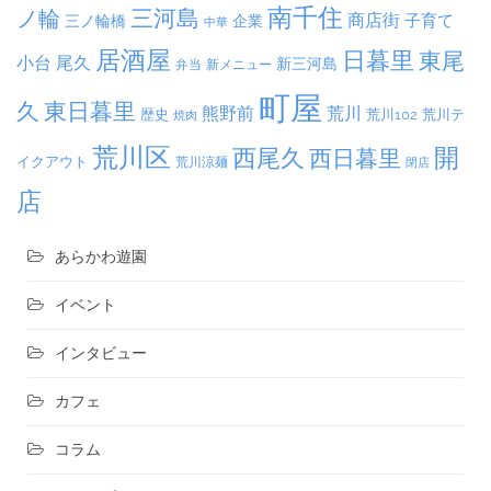
南千住
三河島
ノ輪
商店街
子育て
三ノ輪橋
企業
中華
居酒屋
日暮里
東尾
小台
尾久
新三河島
弁当
新メニュー
町屋
久
東日暮里
熊野前
荒川
荒川102
荒川テ
歴史
焼肉
荒川区
開
西尾久
西日暮里
イクアウト
荒川涼麺
閉店
店
あらかわ遊園
イベント
インタビュー
カフェ
コラム