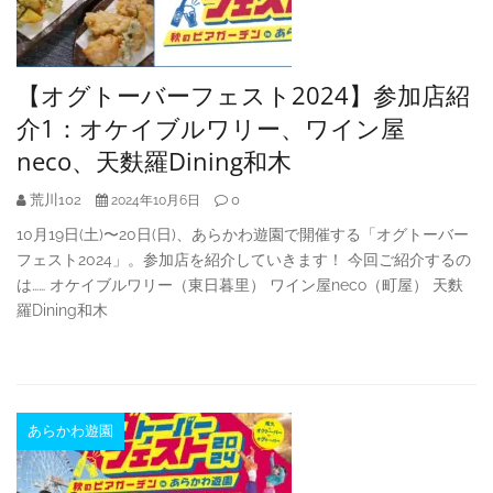
【オグトーバーフェスト2024】参加店紹
介1：オケイブルワリー、ワイン屋
neco、天麩羅Dining和木
荒川102
0
2024年10月6日
10月19日(土)〜20日(日)、あらかわ遊園で開催する「オグトーバー
フェスト2024」。参加店を紹介していきます！ 今回ご紹介するの
は…… オケイブルワリー（東日暮里） ワイン屋neco（町屋） 天麩
羅Dining和木
あらかわ遊園