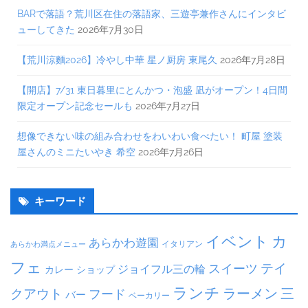
BARで落語？荒川区在住の落語家、三遊亭兼作さんにインタビ
ューしてきた
2026年7月30日
【荒川涼麵2026】冷やし中華 星ノ厨房 東尾久
2026年7月28日
【開店】7/31 東日暮里にとんかつ・泡盛 凪がオープン！4日間
限定オープン記念セールも
2026年7月27日
想像できない味の組み合わせをわいわい食べたい！ 町屋 塗装
屋さんのミニたいやき 希空
2026年7月26日
キーワード
イベント
カ
あらかわ遊園
イタリアン
あらかわ満点メニュー
フェ
テイ
スイーツ
ジョイフル三の輪
ショップ
カレー
ランチ
ラーメン
クアウト
三
フード
バー
ベーカリー