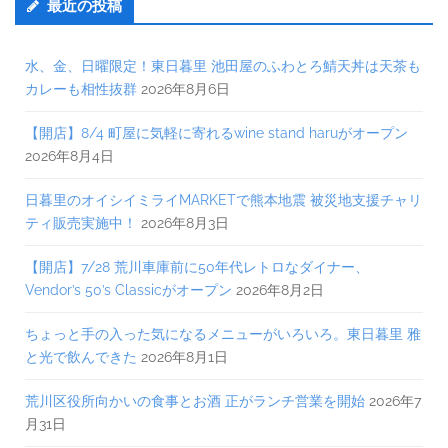
最近の投稿
水、金、日曜限定！東日暮里 池田屋のふわとろ鯖天丼は天茶も
カレーも相性抜群
2026年8月6日
【開店】8/4 町屋に気軽に寄れるwine stand haruがオープン
2026年8月4日
日暮里のオイシイミライMARKETで熊本地震 被災地支援チャリ
ティ販売実施中！
2026年8月3日
【開店】7/28 荒川車庫前に50年代レトロなダイナー、
Vendor’s 50’s Classicがオープン
2026年8月2日
ちょっと手の入った気になるメニューがいろいろ。東日暮里 雅
と光で飲んできた
2026年8月1日
荒川区役所向かいの食事とお酒 正がランチ営業を開始
2026年7
月31日