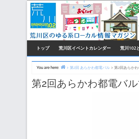
Skip
to
content
トップ
荒川区イベントカレンダー
荒川102
You are here:
第2回 あらかわ都電バル
第2回あらか
Home
第2回あらかわ都電バ