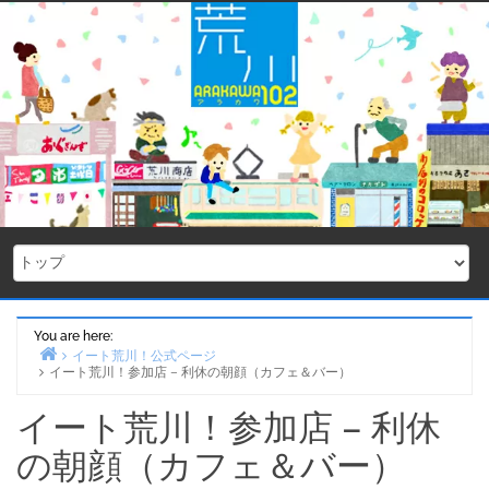
Skip
to
content
You are here:
イート荒川！公式ページ
イート荒川！参加店 – 利休の朝顔（カフェ＆バー）
Home
イート荒川！参加店 – 利休
の朝顔（カフェ＆バー）