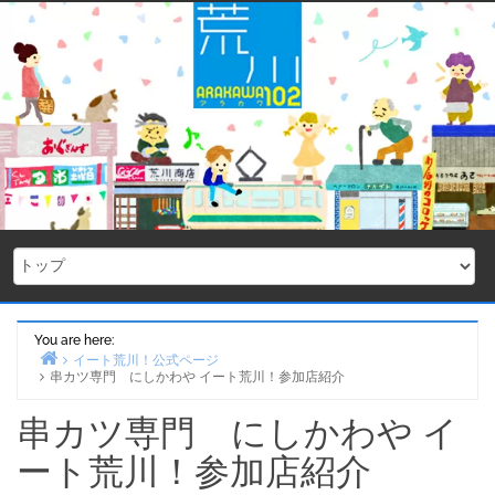
Skip
to
content
You are here:
イート荒川！公式ページ
串カツ専門 にしかわや イート荒川！参加店紹介
Home
串カツ専門 にしかわや イ
ート荒川！参加店紹介