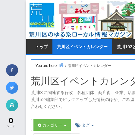
Skip
to
content
トップ
荒川区イベントカレンダー
荒川102
You are here:
荒川区イベントカレンダー
Home
荒川区イベントカレン
荒川区に関連する行政、各種団体、商店街、企業、店
荒川102編集部でピックアップした情報のほか、ご希
合わせください。
0
カテゴリー
タグ
シェア